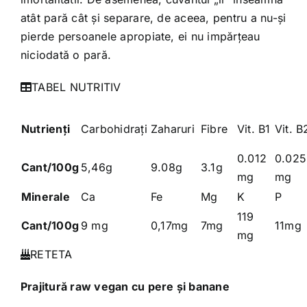
atât pară cât şi separare, de aceea, pentru a nu-şi
pierde persoanele apropiate, ei nu impărţeau
niciodată o pară.
TABEL NUTRITIV
Nutrienţi
Carbohidraţi
Zaharuri
Fibre
Vit. B1
Vit. B
0.012
0.025
Cant/100g
5,46g
9.08g
3.1g
mg
mg
Minerale
Ca
Fe
Mg
K
P
119
Cant/100g
9 mg
0,17mg
7mg
11mg
mg
RETETA
Prajitură raw vegan cu pere şi banane