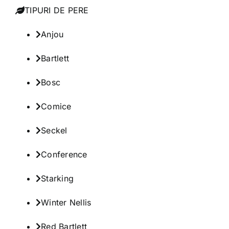
TIPURI DE PERE
Anjou
Bartlett
Bosc
Comice
Seckel
Conference
Starking
Winter Nellis
Red Bartlett