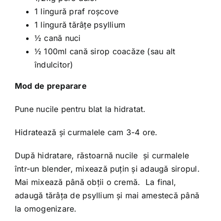
1 lingură praf roşcove
1 lingură tărâţe psyllium
½ cană nuci
½ 100ml cană sirop coacăze (sau alt
îndulcitor)
Mod de preparare
Pune nucile pentru blat la hidratat.
Hidratează şi curmalele cam 3-4 ore.
După hidratare, răstoarnă nucile şi curmalele
într-un blender, mixează puţin şi adaugă siropul.
Mai mixează până obţii o cremă. La final,
adaugă tărâţa de psyllium şi mai amestecă până
la omogenizare.