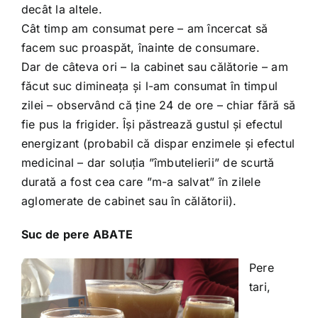
decât la altele.
Cât timp am consumat pere – am încercat să
facem suc proaspăt, înainte de consumare.
Dar de câteva ori – la cabinet sau călătorie – am
făcut suc dimineața și l-am consumat în timpul
zilei – observând că ține 24 de ore – chiar fără să
fie pus la frigider. Își păstrează gustul și efectul
energizant (probabil că dispar enzimele și efectul
medicinal – dar soluția ”îmbutelierii” de scurtă
durată a fost cea care ”m-a salvat” în zilele
aglomerate de cabinet sau în călătorii).
Suc de pere ABATE
Pere
tari,