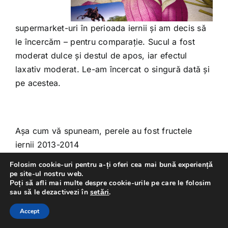
supermarket-uri în perioada iernii și am decis să
le încercăm – pentru comparație. Sucul a fost
moderat dulce și destul de apos, iar efectul
laxativ moderat. Le-am încercat o singură dată și
pe acestea.
Așa cum vă spuneam, perele au fost fructele
iernii 2013-2014
Le-am consumat ca atare – decojite și mâncate
Folosim cookie-uri pentru a-ți oferi cea mai bună experiență
simplu – 4-5 pere la masa de prânz sau de seară
pe site-ul nostru web.
Poți să afli mai multe despre cookie-urile pe care le folosim
– sau le-am consumat mult sub formă de suc –
sau să le dezactivezi în
setări
.
consumat în fiecare dimineață – la micul dejun.
Accept
Le-am folosit și în salatele de fructe – alături de
banane, afine, portocale și aromă de vanilie sau