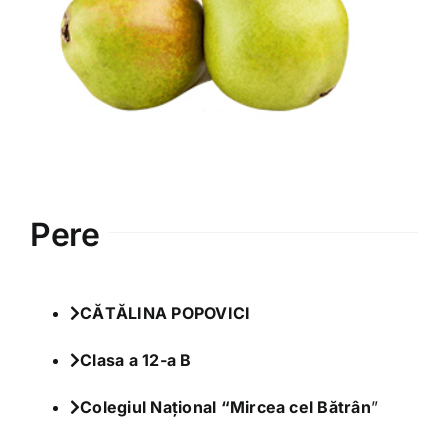
Varia
Clubul Iubim Fructele
Pere
CĂTĂLINA POPOVICI
Clasa a 12-a B
Colegiul Național “Mircea cel Bătrân
”