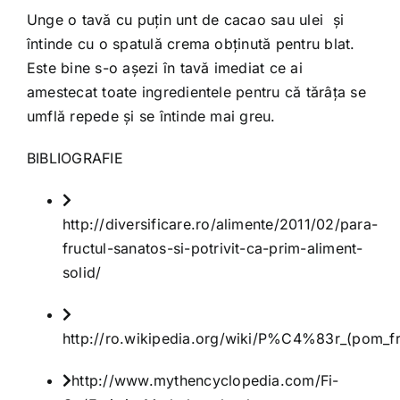
Unge o tavă cu puţin unt de cacao sau ulei şi
întinde cu o spatulă crema obţinută pentru blat.
Este bine s-o aşezi în tavă imediat ce ai
amestecat toate ingredientele pentru că tărâţa se
umflă repede şi se întinde mai greu.
BIBLIOGRAFIE
http://diversificare.ro/alimente/2011/02/para-
fructul-sanatos-si-potrivit-ca-prim-aliment-
solid/
http://ro.wikipedia.org/wiki/P%C4%83r_(pom_fru
http://www.mythencyclopedia.com/Fi-