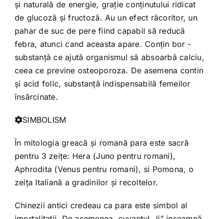
şi naturală de energie, graţie conţinutului ridicat
de glucoză şi fructoză. Au un efect răcoritor, un
pahar de suc de pere fiind capabil să reducă
febra, atunci cand aceasta apare. Conţin bor -
substanţă ce ajută organismul să absoarbă calciu,
ceea ce previne osteoporoza. De asemena contin
şi acid folic, substanţă indispensabilă femeilor
însărcinate.
SIMBOLISM
În mitologia greacă şi romană para este sacră
pentru 3 zeiţe: Hera (Juno pentru romani),
Aphrodita (Venus pentru romani), si Pomona, o
zeiţa Italiană a gradinilor şi recoltelor.
Chinezii antici credeau ca para este simbol al
imortalitatii. De asemenea, cuvantul „li” inseamnă