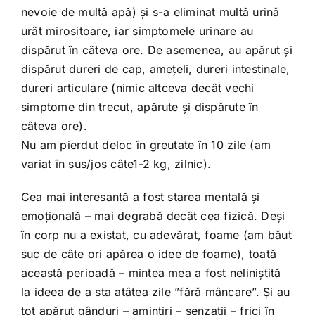
nevoie de multă apă) și s-a eliminat multă urină
urât mirositoare, iar simptomele urinare au
dispărut în câteva ore. De asemenea, au apărut și
dispărut dureri de cap, amețeli, dureri intestinale,
dureri articulare (nimic altceva decât vechi
simptome din trecut, apărute și dispărute în
câteva ore).
Nu am pierdut deloc în greutate în 10 zile (am
variat în sus/jos câte1-2 kg, zilnic).
Cea mai interesantă a fost starea mentală și
emoțională – mai degrabă decât cea fizică. Deși
în corp nu a existat, cu adevărat, foame (am băut
suc de câte ori apărea o idee de foame), toată
această perioadă – mintea mea a fost neliniștită
la ideea de a sta atâtea zile ”fără mâncare”. Și au
tot apărut gânduri – amintiri – senzații – frici în