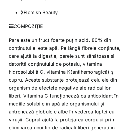
Flemish Beauty
COMPOZIŢIE
Para este un fruct foarte puţin acid. 80% din
conţinutul ei este apă. Pe lângă fibrele conținute,
care ajută la digestie, perele sunt sănătoase și
datorită conținutului de potasiu, vitamina
hidrosolubilă C, vitamina K(antihemoragică) și
cupru. Aceste substanţe protejează celulele din
organism de efectele negative ale radicalilor
liberi. Vitamina C funcţionează ca antioxidant în
mediile solubile în apă ale organismului şi
antrenează globulele albe în vederea luptei cu
viruşii. Cuprul ajută la protejarea corpului prin
eliminarea unui tip de radicali liberi generaţi în