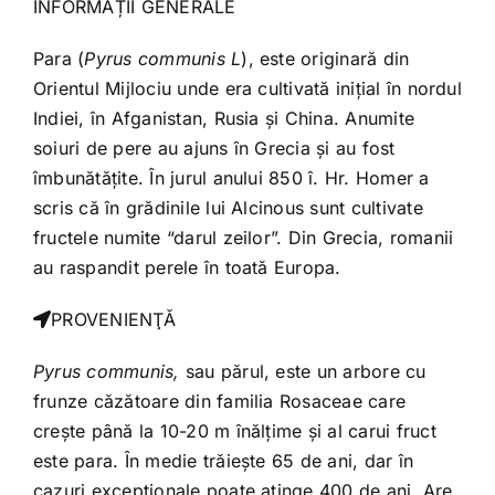
INFORMAȚII GENERALE
Para (
Pyrus communis L
), este originară din
Orientul Mijlociu unde era cultivată iniţial în nordul
Indiei, în Afganistan, Rusia şi China. Anumite
soiuri de pere au ajuns în Grecia şi au fost
îmbunătăţite. În jurul anului 850 î. Hr. Homer a
scris că în grădinile lui Alcinous sunt cultivate
fructele numite “darul zeilor”. Din Grecia, romanii
au raspandit perele în toată Europa.
PROVENIENŢĂ
Pyrus communis,
sau părul, este un arbore cu
frunze căzătoare din familia Rosaceae care
creşte până la 10-20 m înălţime şi al carui fruct
este para. În medie trăieşte 65 de ani, dar în
cazuri excepţionale poate atinge 400 de ani. Are