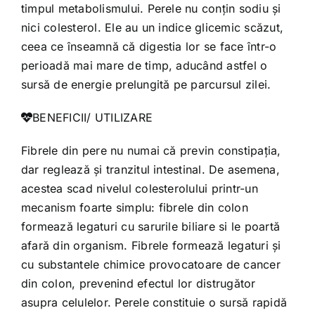
timpul metabolismului. Perele nu conțin sodiu și
nici colesterol. Ele au un indice glicemic scăzut,
ceea ce înseamnă că digestia lor se face într-o
perioadă mai mare de timp, aducând astfel o
sursă de energie prelungită pe parcursul zilei.
BENEFICII/ UTILIZARE
Fibrele din pere nu numai că previn constipaţia,
dar reglează şi tranzitul intestinal. De asemena,
acestea scad nivelul colesterolului printr-un
mecanism foarte simplu: fibrele din colon
formează legaturi cu sarurile biliare si le poartă
afară din organism. Fibrele formează legaturi şi
cu substantele chimice provocatoare de cancer
din colon, prevenind efectul lor distrugător
asupra celulelor. Perele constituie o sursă rapidă