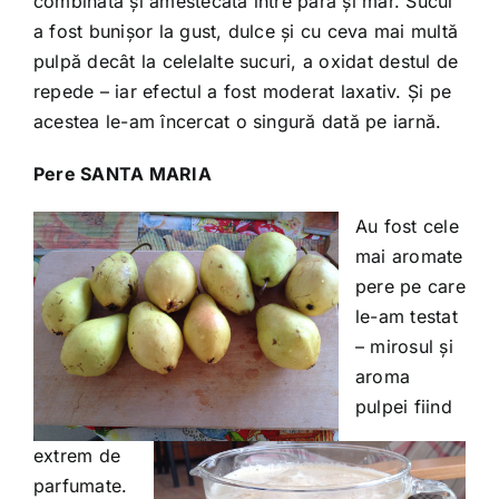
combinată și amestecată între pară și măr. Sucul
a fost bunișor la gust, dulce și cu ceva mai multă
pulpă decât la celelalte sucuri, a oxidat destul de
repede – iar efectul a fost moderat laxativ. Și pe
acestea le-am încercat o singură dată pe iarnă.
Pere SANTA MARIA
Au fost cele
mai aromate
pere pe care
le-am testat
– mirosul și
aroma
pulpei fiind
extrem de
parfumate.