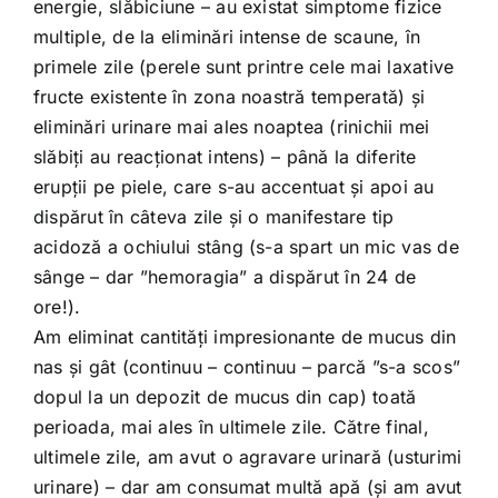
energie, slăbiciune – au existat simptome fizice
multiple, de la eliminări intense de scaune, în
primele zile (perele sunt printre cele mai laxative
fructe existente în zona noastră temperată) și
eliminări urinare mai ales noaptea (rinichii mei
slăbiți au reacționat intens) – până la diferite
erupții pe piele, care s-au accentuat și apoi au
dispărut în câteva zile și o manifestare tip
acidoză a ochiului stâng (s-a spart un mic vas de
sânge – dar ”hemoragia” a dispărut în 24 de
ore!).
Am eliminat cantități impresionante de mucus din
nas și gât (continuu – continuu – parcă ”s-a scos”
dopul la un depozit de mucus din cap) toată
perioada, mai ales în ultimele zile. Către final,
ultimele zile, am avut o agravare urinară (usturimi
urinare) – dar am consumat multă apă (și am avut