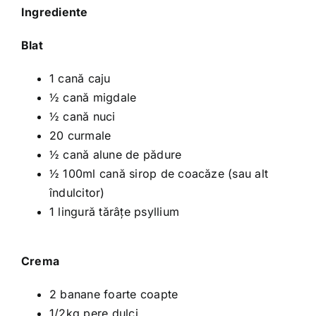
Ingrediente
Blat
1 cană caju
½ cană migdale
½ cană nuci
20 curmale
½ cană alune de pădure
½ 100ml cană sirop de coacăze (sau alt
îndulcitor)
1 lingură tărâţe psyllium
Crema
2 banane foarte coapte
1/2kg pere dulci