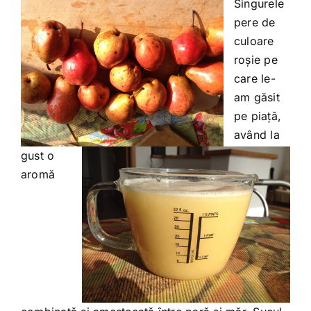
Singurele
pere de
culoare
roșie pe
care le-
am găsit
pe piață,
având la
gust o
aromă