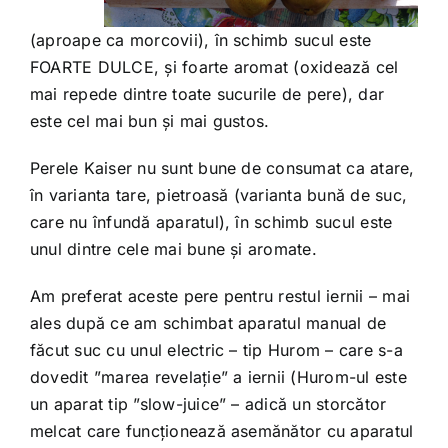
(aproape ca morcovii), în schimb sucul este
FOARTE DULCE, și foarte aromat (oxidează cel
mai repede dintre toate sucurile de pere), dar
este cel mai bun și mai gustos.
Perele Kaiser nu sunt bune de consumat ca atare,
în varianta tare, pietroasă (varianta bună de suc,
care nu înfundă aparatul), în schimb sucul este
unul dintre cele mai bune și aromate.
Am preferat aceste pere pentru restul iernii – mai
ales după ce am schimbat aparatul manual de
făcut suc cu unul electric – tip Hurom – care s-a
dovedit ”marea revelație” a iernii (Hurom-ul este
un aparat tip ”slow-juice” – adică un storcător
melcat care funcționează asemănător cu aparatul