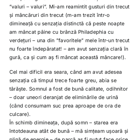
”valuri – valuri”. Mi-am reamintit gusturi din trecut
și mâncăruri din trecut (m-am trezit într-o
dimineață cu senzația distinctă că peste noapte
am mâncat pâine cu brânză Philadephia cu
verdețuri – una din ”favoritele” mele într-un trecut
nu foarte îndepăratat! – am avut senzația clară în
gură, ca și cum aș fi mâncat această mâncare!).
Cel mai dificil era seara, când am avut adesea
senzația că timpul trece foarte greu, abia se
târăște. Somnul a fost de bună calitate, odihnitor
– doar uneori deranjat de eliminările de urină
(când consumam suc prea aproape de ora de
culcare).
În schimb dimineața, după somn – starea era
întotdeauna atât de bună – mă simțeam ușoară și
plină de energie – de parcă aș fi putut face orice