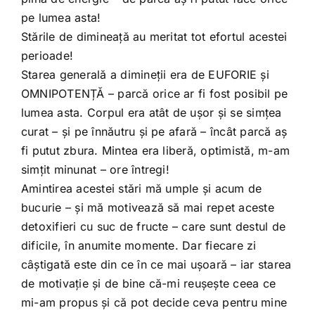
pe lumea asta!
Stările de dimineață au meritat tot efortul acestei
perioade!
Starea generală a dimineții era de EUFORIE și
OMNIPOTENȚĂ – parcă orice ar fi fost posibil pe
lumea asta. Corpul era atât de ușor și se simțea
curat – și pe înnăutru și pe afară – încât parcă aș
fi putut zbura. Mintea era liberă, optimistă, m-am
simțit minunat – ore întregi!
Amintirea acestei stări mă umple și acum de
bucurie – și mă motivează să mai repet aceste
detoxifieri cu suc de fructe – care sunt destul de
dificile, în anumite momente. Dar fiecare zi
câștigată este din ce în ce mai ușoară – iar starea
de motivație și de bine că-mi reușește ceea ce
mi-am propus și că pot decide ceva pentru mine