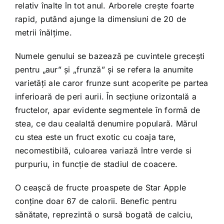
relativ înalte în tot anul. Arborele creşte foarte
rapid, putând ajunge la dimensiuni de 20 de
metrii înălţime.
Numele genului se bazează pe cuvintele greceşti
pentru „aur” şi „frunză” şi se refera la anumite
varietăţi ale caror frunze sunt acoperite pe partea
inferioară de peri aurii. În secţiune orizontală a
fructelor, apar evidente segmentele în formă de
stea, ce dau cealaltă denumire populară. Mărul
cu stea este un fruct exotic cu coaja tare,
necomestibilă, culoarea variază între verde si
purpuriu, in funcţie de stadiul de coacere.
O ceaşcă de fructe proaspete de Star Apple
conţine doar 67 de calorii. Benefic pentru
sănătate, reprezintă o sursă bogată de calciu,