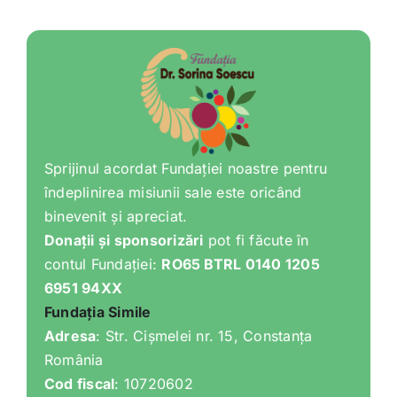
Sprijinul acordat Fundației noastre pentru
îndeplinirea misiunii sale este oricând
binevenit și apreciat.
Donații și sponsorizări
pot fi făcute în
contul Fundației:
RO65 BTRL 0140 1205
6951 94XX
Fundația Simile
Adresa
: Str. Cișmelei nr. 15, Constanța
România
Cod fiscal
: 10720602