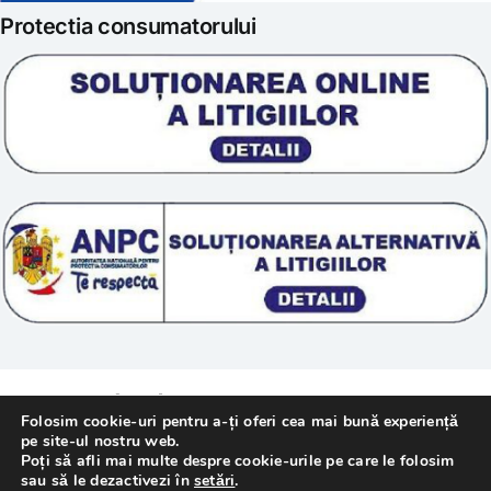
Protectia consumatorului
Prelucrarea datelor
Scoala „Sanatate 5D”
Termeni si conditii
Tratamente naturale
Politica cookie
© 2011 – [year] Fundatia Simile. Toate drepturile
Folosim cookie-uri pentru a-ți oferi cea mai bună experiență
rezervate.
pe site-ul nostru web.
Poți să afli mai multe despre cookie-urile pe care le folosim
sau să le dezactivezi în
setări
.