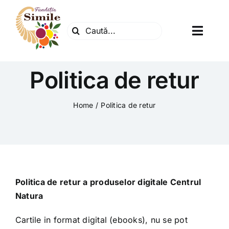
Skip
to
Search
content
Toggl
for:
Navig
Fundatia
Politica de retur
Centrul natura
Home
Politica de retur
Articole
Dr. Soescu
Politica de retur a produselor digitale Centrul
Natura
Evenimente
Cartile in format digital (ebooks), nu se pot