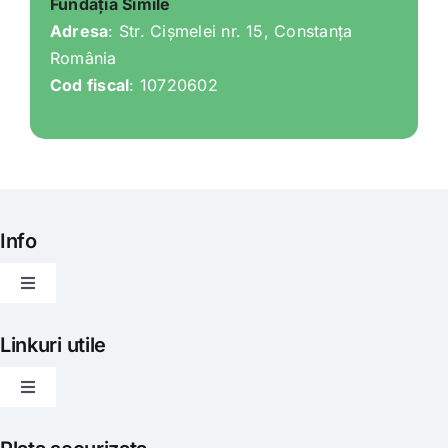
Fundația Simile
Adresa
: Str. Cișmelei nr. 15, Constanța
România
Cod fiscal
: 10720602
Info
Toggle
Navigation
Articole
Linkuri utile
Toggle
Evenimente
Navigation
Politica de livrare