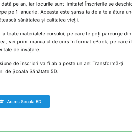
ată pe an, iar locurile sunt limitate! Înscrierile se deschi
pe pe 1 ianuarie. Aceasta este șansa ta de a te alătura un
țească sănătatea și calitatea vieții.
 la toate materialele cursului, pe care le poți parcurge din
nea, vei primi manualul de curs în format eBook, pe care îl
i tale de învățare.
iune de înscrieri va fi abia peste un an! Transformă-ți
uri de Școala Sănătate 5D.
Acces Scoala 5D