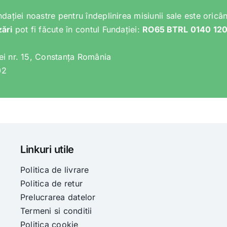
ndației noastre pentru îndeplinirea misiunii sale este oricân
zări
pot fi făcute în contul Fundației:
RO65 BTRL 0140 12
lei nr. 15, Constanța România
02
Linkuri utile
Politica de livrare
Politica de retur
Prelucrarea datelor
Termeni si conditii
Politica cookie