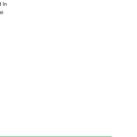
d în
ei