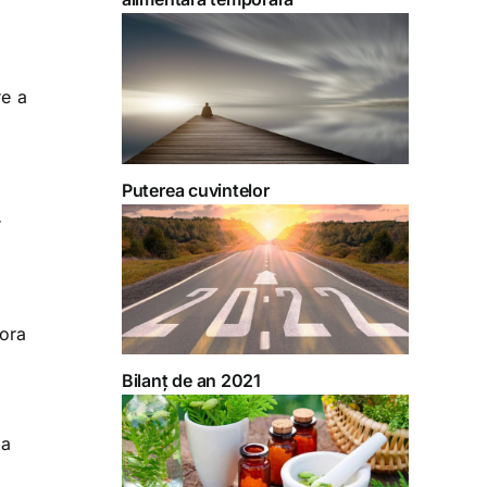
re a
Puterea cuvintelor
r
tora
Bilanț de an 2021
za