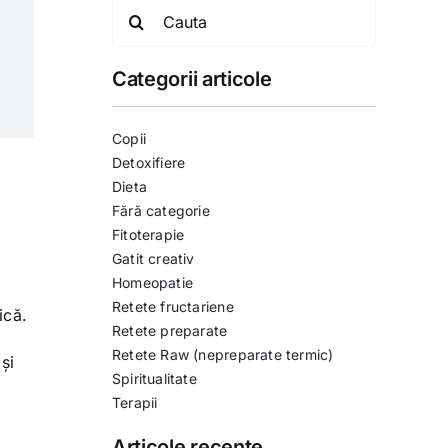
Search
for:
Categorii articole
Copii
Detoxifiere
Dieta
Fără categorie
Fitoterapie
Gatit creativ
Homeopatie
Retete fructariene
ică.
Retete preparate
Retete Raw (nepreparate termic)
și
Spiritualitate
Terapii
Articole recente