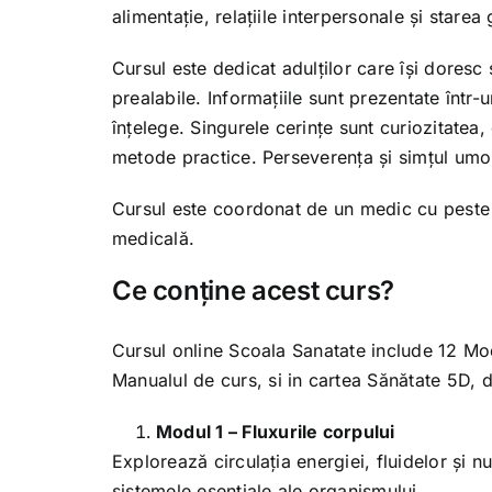
alimentație, relațiile interpersonale și starea
Cursul este dedicat adulților care își doresc 
prealabile. Informațiile sunt prezentate într-
înțelege. Singurele cerințe sunt curiozitatea, 
metode practice. Perseverența și simțul umor
Cursul este coordonat de un medic cu peste 3
medicală.
Ce conține acest curs?
Cursul online Scoala Sanatate include 12 Mod
Manualul de curs
, si in
cartea Sănătate 5D
, 
Modul 1 – Fluxurile corpului
Explorează circulația energiei, fluidelor și n
sistemele esențiale ale organismului.