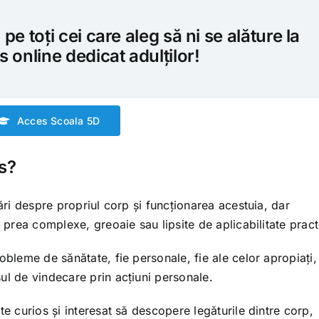
e toți cei care aleg să ni se alăture la
 online dedicat adulților!
Acces Scoala 5D
s?
bări despre propriul corp și funcționarea acestuia, dar
ă prea complexe, greoaie sau lipsite de aplicabilitate pract
obleme de sănătate, fie personale, fie ale celor apropiați, 
ul de vindecare prin acțiuni personale.
te curios și interesat să descopere legăturile dintre corp,