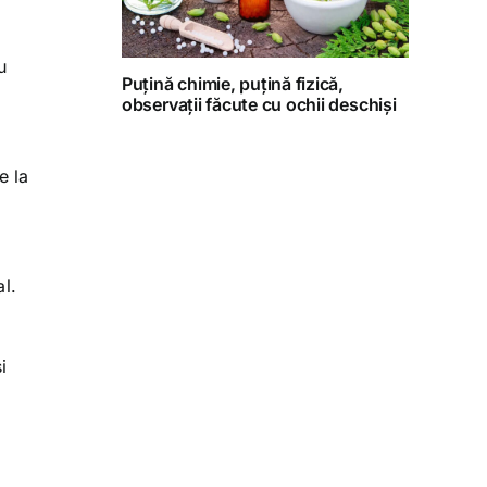
u
Puțină chimie, puțină fizică,
observații făcute cu ochii deschiși
e la
al.
i