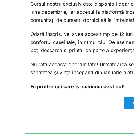
Cursul nostru exclusiv este disponibil doar o d
luna decembrie, iar accesul la platformă înce
comunități de cursanți dornici să își îmbunătă
Odată înscris, vei avea acces timp de 12 luni
confortul casei tale, în ritmul tău. De aseme
poți descărca și printa, ca parte a experiențe
Nu rata această oportunitate! Următoarea ses
sănătatea și viața începând din ianuarie alăt
Fii printre cei care își schimbă destinul!