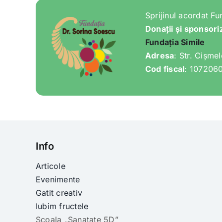
Sprijinul acordat Fu
Donații și sponsori
Fundația Simile
Adresa
: Str. Cișme
Cod fiscal
: 107206
Info
Articole
Evenimente
Gatit creativ
Iubim fructele
Scoala „Sanatate 5D”