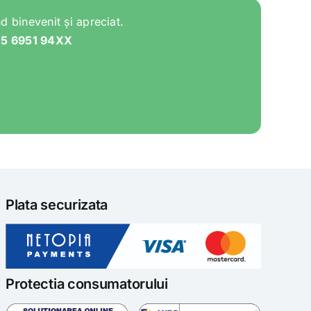
d binevenit și apreciat.
05 6951 94XX
Plata securizata
Protectia consumatorului