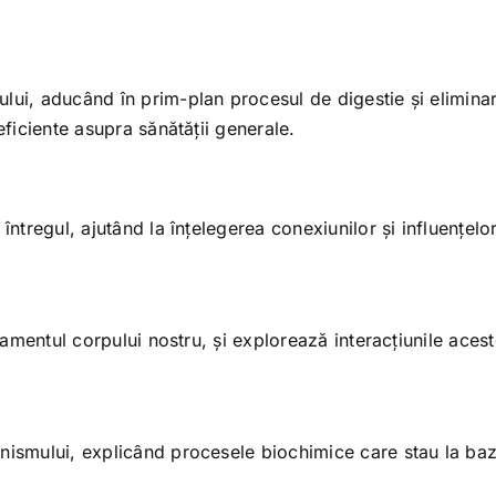
lui, aducând în prim-plan procesul de digestie și elimina
eficiente asupra sănătății generale.
întregul, ajutând la înțelegerea conexiunilor și influențelo
ndamentul corpului nostru, și explorează interacțiunile aces
anismului, explicând procesele biochimice care stau la ba