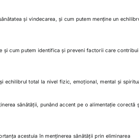
ănătatea și vindecarea, și cum putem menține un echilibr
și cum putem identifica și preveni factorii care contribui
chilibrul total la nivel fizic, emoțional, mental și spiritu
nținerea sănătății, punând accent pe o alimentație corectă ș
rtanța acestuia în menținerea sănătății prin eliminarea