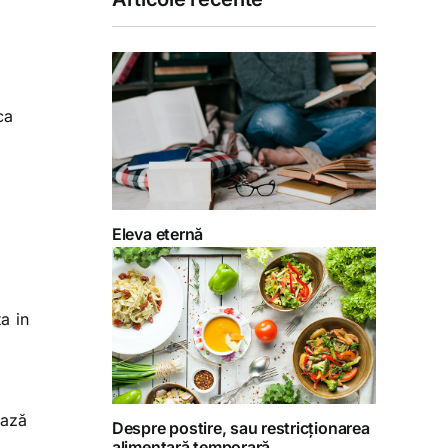
ca
Eleva eternă
a in
ează
Despre postire, sau restricționarea
alimentară temporară