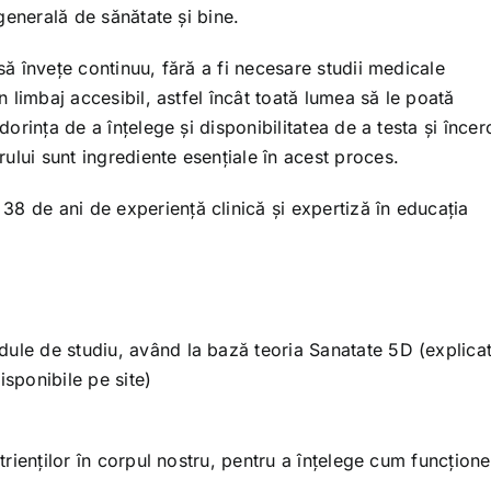
 generală de sănătate și bine.
să învețe continuu, fără a fi necesare studii medicale
un limbaj accesibil, astfel încât toată lumea să le poată
dorința de a înțelege și disponibilitatea de a testa și încer
ului sunt ingrediente esențiale în acest proces.
8 de ani de experiență clinică și expertiză în educația
ule de studiu, având la bază teoria Sanatate 5D (explicat
disponibile pe site)
utrienților în corpul nostru, pentru a înțelege cum funcțion