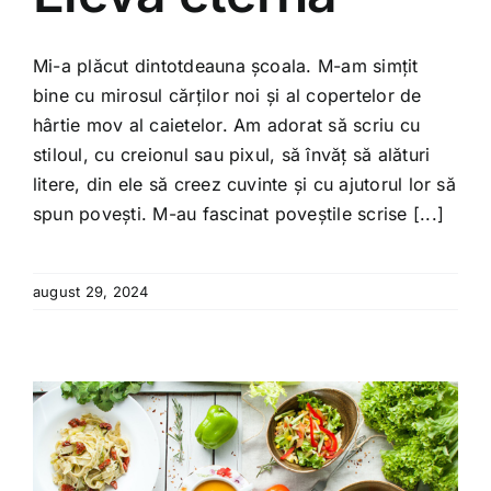
Shop
Mi-a plăcut dintotdeauna școala. M-am simțit
Tratamente naturale
bine cu mirosul cărților noi și al copertelor de
hârtie mov al caietelor. Am adorat să scriu cu
Iubim fructele
stiloul, cu creionul sau pixul, să învăț să alături
litere, din ele să creez cuvinte și cu ajutorul lor să
spun povești. M-au fascinat poveștile scrise [...]
august 29, 2024