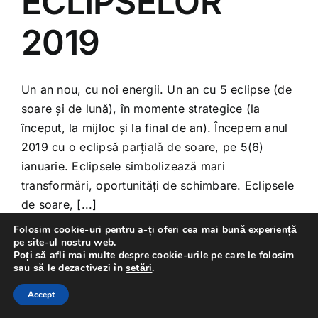
ECLIPSELOR
2019
Un an nou, cu noi energii. Un an cu 5 eclipse (de
soare și de lună), în momente strategice (la
început, la mijloc și la final de an). Începem anul
2019 cu o eclipsă parțială de soare, pe 5(6)
ianuarie. Eclipsele simbolizează mari
transformări, oportunități de schimbare. Eclipsele
de soare, [...]
Folosim cookie-uri pentru a-ți oferi cea mai bună experiență
pe site-ul nostru web.
Poți să afli mai multe despre cookie-urile pe care le folosim
ianuarie 2, 2019
sau să le dezactivezi în
setări
.
Accept