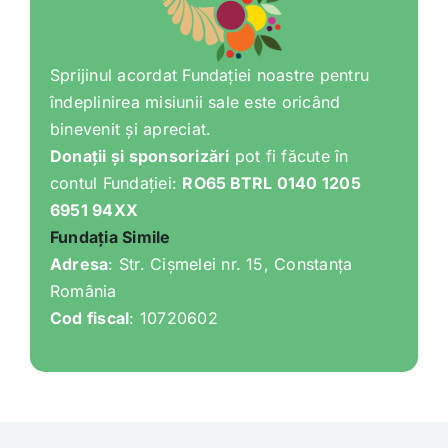
Sprijinul acordat Fundației noastre pentru
îndeplinirea misiunii sale este oricând
binevenit și apreciat.
Donații și sponsorizări
pot fi făcute în
contul Fundației:
RO65 BTRL 0140 1205
6951 94XX
Fundația Simile
Adresa
: Str. Cișmelei nr. 15, Constanța
România
Cod fiscal
: 10720602