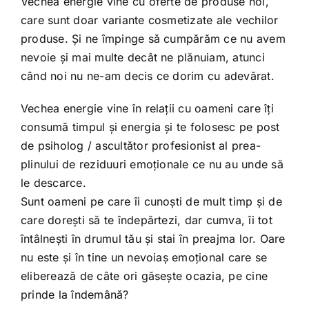
Vechea energie vine cu oferte de produse noi,
care sunt doar variante cosmetizate ale vechilor
produse. Și ne împinge să cumpărăm ce nu avem
nevoie și mai multe decât ne plănuiam, atunci
când noi nu ne-am decis ce dorim cu adevărat.
Vechea energie vine în relații cu oameni care îți
consumă timpul și energia și te folosesc pe post
de psiholog / ascultător profesionist al prea-
plinului de reziduuri emoționale ce nu au unde să
le descarce.
Sunt oameni pe care îi cunoști de mult timp și de
care dorești să te îndepărtezi, dar cumva, îi tot
întâlnești în drumul tău și stai în preajma lor. Oare
nu este și în tine un nevoiaș emoțional care se
eliberează de câte ori găsește ocazia, pe cine
prinde la îndemână?