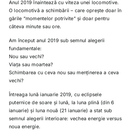
Shop
Anul 2019 înaintează cu viteza unei locomotive.
O locomotivă a schimbării – care oprește doar în
gările ”momentelor potrivite” și doar pentru
Tratamente naturale
câteva minute sau ore.
Am început anul 2019 sub semnul alegerii
Iubim fructele
fundamentale:
Nou sau vechi?
Viața sau moartea?
Schimbarea cu ceva nou sau menținerea a ceva
vechi?
Întreaga lună ianuarie 2019, cu eclipsele
puternice de soare și lună, la luna plină (din 6
ianuarie) și luna nouă (21 ianuarie) a stat sub
semnul alegerii interioare: vechea energie versus
noua energie.