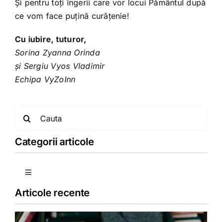
Și pentru toți îngerii care vor locui Pământul după
ce vom face puțină curățenie!
Cu iubire, tuturor,
Sorina Zyanna Orinda
și Sergiu Vyos Vladimir
Echipa VyZoInn
Search
for:
Categorii articole
Toggle
Navigation
Articole recente
Copii