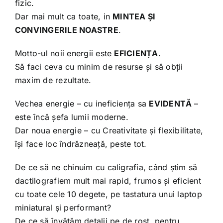
fizic.
Dar mai mult ca toate, in
MINTEA ȘI
CONVINGERILE NOASTRE
.
Motto-ul noii energii este
EFICIENȚA
.
Să faci ceva cu minim de resurse și să obții
maxim de rezultate.
Vechea energie – cu ineficiența sa
EVIDENTĂ
–
este încă șefa lumii moderne.
Dar noua energie – cu Creativitate și flexibilitate,
își face loc îndrăzneață, peste tot.
De ce să ne chinuim cu caligrafia, când știm să
dactilografiem mult mai rapid, frumos și eficient
cu toate cele 10 degete, pe tastatura unui laptop
miniatural și performant?
De ce să învățăm detalii pe de rost, pentru