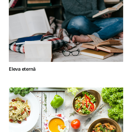
Detoxifiere
Dieta
Fără categorie
Fitoterapie
Eleva eternă
Gatit creativ
Homeopatie
Retete fructariene