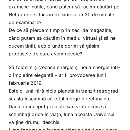
examene inutile, când putem să facem căutări pe
Net rapide și lucrări de sinteză în 30 de minute
de examinare?
De ce să pierdem timp prin zeci de magazine,
când putem să căutăm în mediul virtual și să ne
ducem țintit, acolo unde dorim să găsim
produsele de care avem nevoie?
Să folosim și vechea energie și noua energie într-
o împletire elegantă – ar fi provocarea lunii
februarie 2019.
Este o lună fără nicio planetă în tranzit retrograd
și asta înseamnă că totul merge direct înainte.
Dacă ați început proiecte sau v-ați decis să
schimbați orice în viață, luna aceasta Universul
vă ține drumul deschis.
Luna februarie a început chiar cu Anul nou lunar