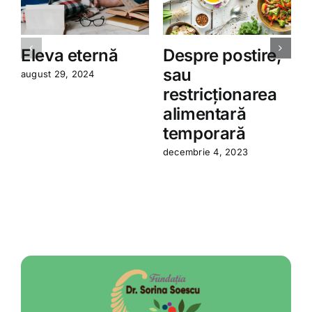
Eleva eternă
Despre postire,
sau
august 29, 2024
restricționarea
a
alimentară
temporară
decembrie 4, 2023