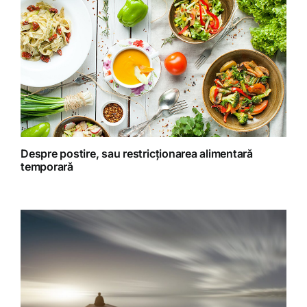
Homeopatie
Retete fructariene
Retete preparate
Retete Raw (nepreparate termic)
Despre postire, sau restricționarea alimentară
temporară
Spiritualitate
Terapii