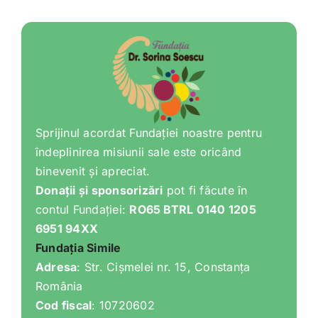
Sprijinul acordat Fundației noastre pentru
îndeplinirea misiunii sale este oricând
binevenit și apreciat.
Donații și sponsorizări
pot fi făcute în
contul Fundației:
RO65 BTRL 0140 1205
6951 94XX
Fundația Simile
Adresa
: Str. Cișmelei nr. 15, Constanța
România
Cod fiscal
: 10720602