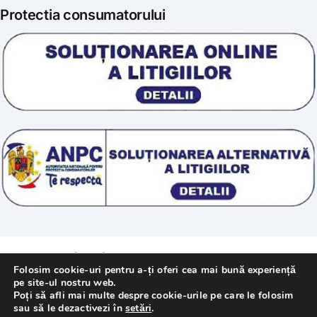
Protectia consumatorului
Prelucrarea datelor
Scoala „Sanatate 5D”
Termeni si conditii
Tratamente naturale
Politica cookie
© 2011 – [year] Fundatia Simile. Toate drepturile
Folosim cookie-uri pentru a-ți oferi cea mai bună experiență
rezervate.
pe site-ul nostru web.
Poți să afli mai multe despre cookie-urile pe care le folosim
sau să le dezactivezi în
setări
.