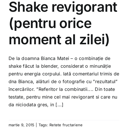
Shake revigorant
Shop
(pentru orice
Tratamente naturale
moment al zilei)
Iubim fructele
De la doamna Bianca Matei – o combinație de
shake făcut la blender, considerat o minunăție
pentru energia corpului. Iată comentariul trimis de
dna Bianca, alături de o fotografie cu ”rezultatul”
încercărilor. ”Referitor la combinatii.... Din toate
testate, pentru mine cel mai revigorant si care nu
da niciodata gres, in [...]
martie 9, 2015
|
Tags:
Retete fructariene