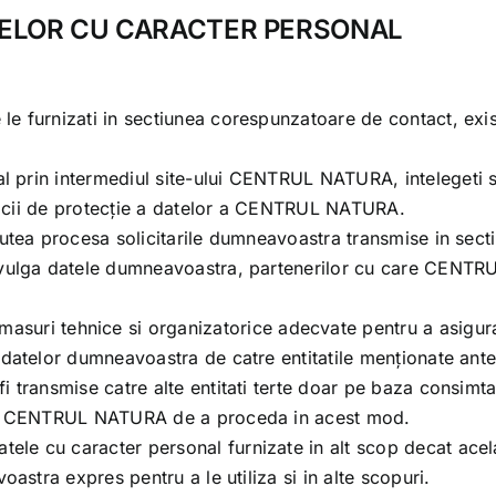
ATELOR CU CARACTER PERSONAL
e le furnizati in sectiunea corespunzatoare de contact, exi
l prin intermediul site-ului
CENTRUL NATURA
, intelegeti
icii de protecție a datelor a
CENTRUL NATURA
.
tea procesa solicitarile dumneavoastra transmise in sectiu
vulga datele dumneavoastra, partenerilor cu care
CENTRU
asuri tehnice si organizatorice adecvate pentru a asigura
datelor dumneavoastra de catre entitatile menționate ante
i transmise catre alte entitati terte doar pe baza consim
u
CENTRUL NATURA
de a proceda in acest mod.
tele cu caracter personal furnizate in alt scop decat acel
astra expres pentru a le utiliza si in alte scopuri.