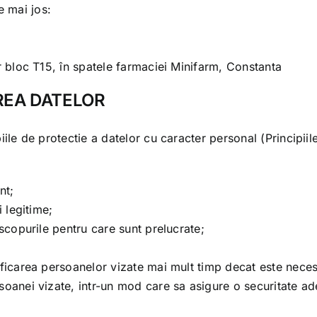
e mai jos:
bloc T15, în spatele farmaciei Minifarm, Constanta
AREA DATELOR
iile de protectie a datelor cu caracter personal (Principi
nt;
i legitime;
 scopurile pentru care sunt prelucrate;
ificarea persoanelor vizate mai mult timp decat este necesa
oanei vizate, intr-un mod care sa asigure o securitate adec