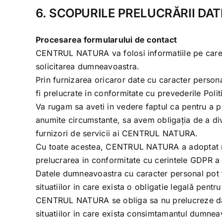
6. SCOPURILE PRELUCRĂRII D
Procesarea formularului de contact
CENTRUL NATURA
va folosi informatiile pe car
solicitarea dumneavoastra.
Prin furnizarea oricaror date cu caracter persona
fi prelucrate in conformitate cu prevederile Polit
Va rugam sa aveti in vedere faptul ca pentru a pu
anumite circumstante, sa avem obligația de a di
furnizori de servicii ai
CENTRUL NATURA
.
Cu toate acestea,
CENTRUL NATURA
a adoptat m
prelucrarea in conformitate cu cerintele GDPR a 
Datele dumneavoastra cu caracter personal pot f
situatiilor in care exista o obligatie legală pentr
CENTRUL NATURA
se obliga sa nu prelucreze da
situatiilor in care exista consimtamantul dumneavo