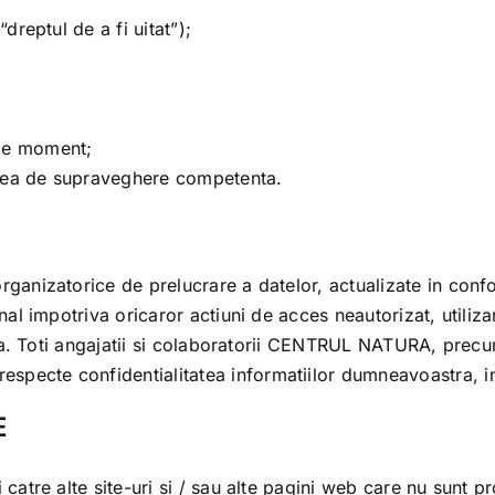
“dreptul de a fi uitat”);
ice moment;
atea de supraveghere competenta.
rganizatorice de prelucrare a datelor, actualizate in con
al impotriva oricaror actiuni de acces neautorizat, utili
. Toti angajatii si colaboratorii
CENTRUL NATURA
, precu
respecte confidentialitatea informatiilor dumneavoastra, in
E
 catre alte site-uri si / sau alte pagini web care nu sunt p