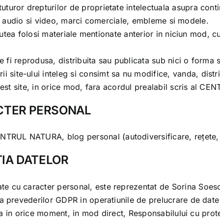
uturor drepturilor de proprietate intelectuala asupra continu
ipuri audio si video, marci comerciale, embleme si modele.
 putea folosi materiale mentionate anterior in niciun mod, 
e fi reprodusa, distribuita sau publicata sub nici o forma s
orii site-ului inteleg si consimt sa nu modifice, vanda, dist
est site, in orice mod, fara acordul prealabil scris al
CEN
ACTER PERSONAL
NTRUL NATURA
, blog personal (autodiversificare, rețete,
TIA DATELOR
date cu caracter personal, este reprezentat de Sorina Soesc
a prevederilor GDPR in operatiunile de prelucrare de date
esa in orice moment, in mod direct, Responsabilului cu prote