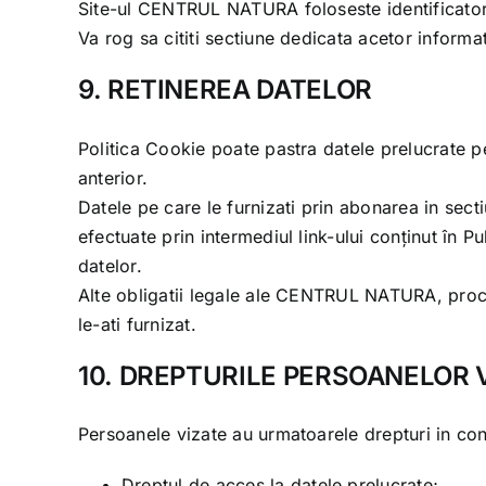
Site-ul
CENTRUL NATURA
foloseste identificato
Va rog sa cititi sectiune dedicata acetor informa
9. RETINEREA DATELOR
Politica Cookie
poate pastra datele prelucrate pe
anterior.
Datele pe care le furnizati prin abonarea in sect
efectuate prin intermediul link-ului conținut în Pu
datelor.
Alte obligatii legale ale
CENTRUL NATURA
, pro
le-ati furnizat.
10. DREPTURILE PERSOANELOR 
Persoanele vizate au urmatoarele drepturi in co
Dreptul de acces la datele prelucrate;