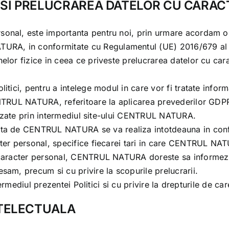
IA SI PRELUCRAREA DATELOR CU CARA
onal, este importanta pentru noi, prin urmare acordam o at
ATURA
, in conformitate cu Regulamentul (UE) 2016/679 al P
elor fizice in ceea ce priveste prelucrarea datelor cu cara
litici, pentru a intelege modul in care vor fi tratate info
TRUL NATURA
, referitoare la aplicarea prevederilor GDP
izate prin intermediul site-ului
CENTRUL NATURA
.
ata de
CENTRUL NATURA
se va realiza intotdeauna in co
er personal, specifice fiecarei tari in care
CENTRUL NAT
 caracter personal,
CENTRUL NATURA
doreste sa informeze 
sam, precum si cu privire la scopurile prelucrarii.
ntermediul prezentei Politici si cu privire la drepturile de ca
NTELECTUALA