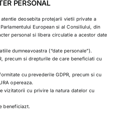
CTER PERSONAL
entie deosebita protejarii vietii private a
arlamentului European si al Consiliului, din
cter personal si libera circulatie a acestor date
rmatiile dumneavoastra (“date personale”).
R, precum si drepturile de care beneficiati cu
nformitate cu prevederile GDPR, precum si cu
URA
opereaza.
vizitatorii cu privire la natura datelor cu
re beneficiazt.