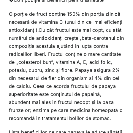
O porţie de fruct conţine 150% din porţia zilnică
necesară de vitamina C (unul din cei mai eficienţi
antioxidanţi).Cu cât fructul este mai copt, cu atât
numărul de antioxidanţi creşte ,beta-carotenul din
compoziţia acestuia ajutând in lupta contra
radicalilor liberi. Fructul conţine o mare cantitate
de „colesterol bun”, vitamina A, E, acid folic,
potasiu, cupru, zinc şi fibre. Papaya asigura 2%
din necesarul de fier din organism si 4% din cel
de calciu. Ceea ce acorda fructului de papaya
superioritate este conţinutul de papaină,
abundent mai ales in fructul necopt şi la baza
frunzelor; enzima pe care medicina homeopată o
recomandă in tratamentul bolilor de stomac.
Lista beneficiilor pe care papaya le aduce sănăţii