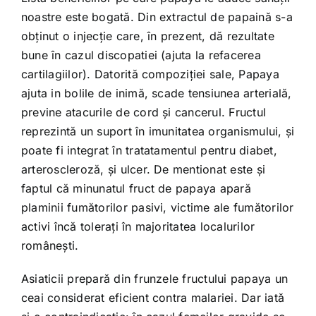
noastre este bogată. Din extractul de papaină s-a
obţinut o injecţie care, în prezent, dă rezultate
bune în cazul discopatiei (ajuta la refacerea
cartilagiilor). Datorită compoziţiei sale, Papaya
ajuta in bolile de inimă, scade tensiunea arterială,
previne atacurile de cord şi cancerul. Fructul
reprezintă un suport în imunitatea organismului, şi
poate fi integrat în tratatamentul pentru diabet,
arteroscleroză, şi ulcer. De mentionat este şi
faptul că minunatul fruct de papaya apară
plaminii fumătorilor pasivi, victime ale fumătorilor
activi încă toleraţi în majoritatea localurilor
româneşti.
Asiaticii prepară din frunzele fructului papaya un
ceai considerat eficient contra malariei. Dar iată