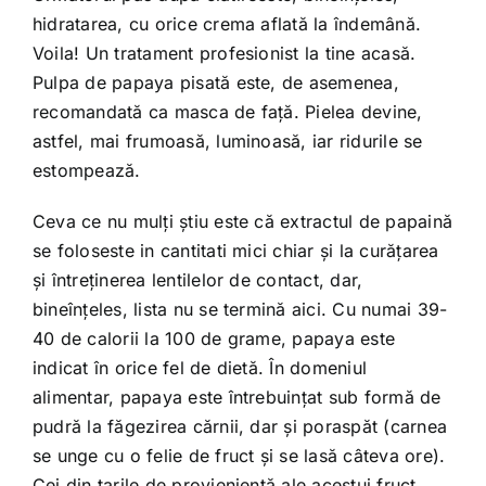
hidratarea, cu orice crema aflată la îndemână.
Voila! Un tratament profesionist la tine acasă.
Pulpa de papaya pisată este, de asemenea,
recomandată ca masca de faţă. Pielea devine,
astfel, mai frumoasă, luminoasă, iar ridurile se
estompează.
Ceva ce nu mulţi ştiu este că extractul de papaină
se foloseste in cantitati mici chiar şi la curăţarea
şi întreţinerea lentilelor de contact, dar,
bineînţeles, lista nu se termină aici. Cu numai 39-
40 de calorii la 100 de grame, papaya este
indicat în orice fel de dietă. În domeniul
alimentar, papaya este întrebuinţat sub formă de
pudră la făgezirea cărnii, dar şi poraspăt (carnea
se unge cu o felie de fruct şi se lasă câteva ore).
Cei din tarile de provienienţă ale acestui fruct