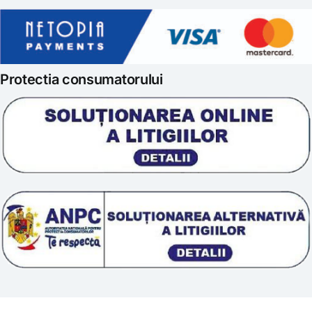
Gatit creativ
Politica de retur
Iubim fructele
Protectia consumatorului
Prelucrarea datelor
Scoala „Sanatate 5D”
Termeni si conditii
Tratamente naturale
Politica cookie