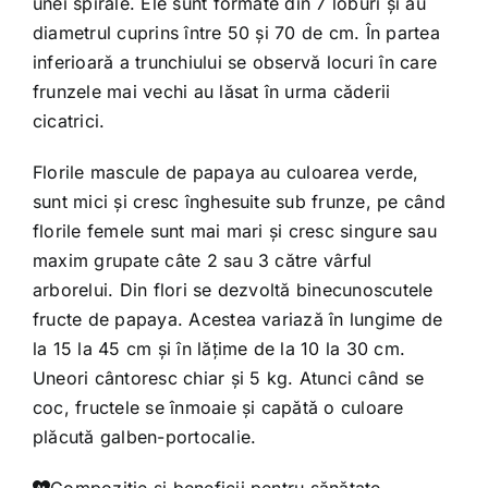
unei spirale. Ele sunt formate din 7 loburi şi au
diametrul cuprins între 50 şi 70 de cm. În partea
inferioară a trunchiului se observă locuri în care
frunzele mai vechi au lăsat în urma căderii
cicatrici.
Florile mascule de papaya au culoarea verde,
sunt mici şi cresc înghesuite sub frunze, pe când
florile femele sunt mai mari şi cresc singure sau
maxim grupate câte 2 sau 3 către vârful
arborelui. Din flori se dezvoltă binecunoscutele
fructe de papaya. Acestea variază în lungime de
la 15 la 45 cm şi în lăţime de la 10 la 30 cm.
Uneori cântoresc chiar şi 5 kg. Atunci când se
coc, fructele se înmoaie şi capătă o culoare
plăcută galben-portocalie.
Compoziţie şi beneficii pentru sănătate