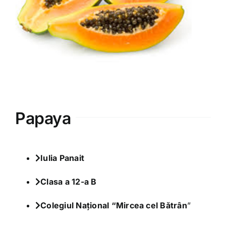
Varia
Clubul Iubim Fructele
Papaya
Iulia Panait
Clasa a 12-a B
Colegiul Național “Mircea cel Bătrân
”