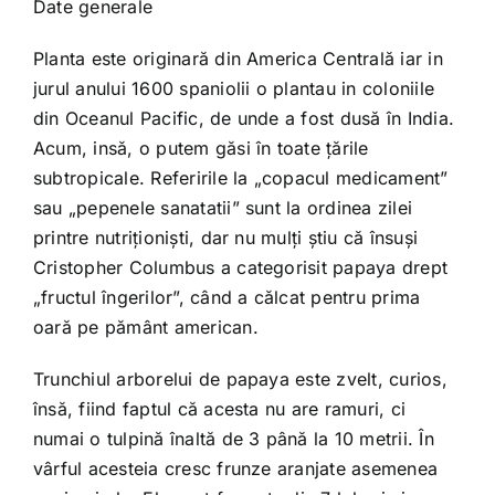
Date generale
Planta este originară din America Centrală iar in
jurul anului 1600 spaniolii o plantau in coloniile
din Oceanul Pacific, de unde a fost dusă în India.
Acum, insă, o putem găsi în toate ţările
subtropicale. Referirile la „copacul medicament”
sau „pepenele sanatatii” sunt la ordinea zilei
printre nutriţionişti, dar nu mulţi ştiu că însuşi
Cristopher Columbus a categorisit papaya drept
„fructul îngerilor”, când a călcat pentru prima
oară pe pământ american.
Trunchiul arborelui de papaya este zvelt, curios,
însă, fiind faptul că acesta nu are ramuri, ci
numai o tulpină înaltă de 3 până la 10 metrii. În
vârful acesteia cresc frunze aranjate asemenea