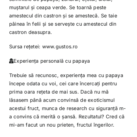
muştarul şi ceapa verde. Se toarnă peste
amestecul din castron şi se amestecă. Se taie
pâinea în felii şi se serveşte cu amestecul din
castron deasupra.
Sursa reţetei:
www.gustos.ro
Experienţa personală cu papaya
Trebuie să recunosc, experienţa mea cu papaya
începe odata cu voi, cei care încercaţi pentru
prima oara reţeta de mai sus. Dacă nu mă
lăsasem până acum convinsă de exoticismul
acestui fruct, munca de research cu siguranţă m-
a convins că merită o şansă. Rezultatul? Cred că
mi-am facut un nou prieten, fructul îngerilor.