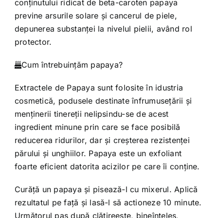
conţinutului ridicat de beta-caroten papaya
previne arsurile solare şi cancerul de piele,
depunerea substanţei la nivelul pielii, având rol
protector.
Cum întrebuinţăm papaya?
Extractele de Papaya sunt folosite în idustria
cosmetică, podusele destinate înfrumuseţării şi
menţinerii tinereţii nelipsindu-se de acest
ingredient minune prin care se face posibilă
reducerea ridurilor, dar şi creşterea rezistenţei
părului şi unghiilor. Papaya este un exfoliant
foarte eficient datorita acizilor pe care îi conţine.
Curăţă un papaya şi pisează-l cu mixerul. Aplică
rezultatul pe faţă şi lasă-l să actioneze 10 minute.
Următorul pas după clătireeste, bineînţeles,