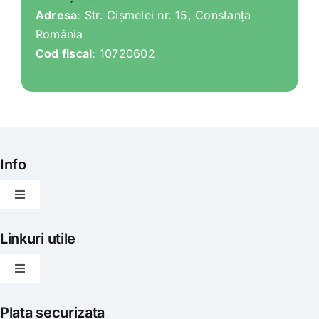
Adresa
: Str. Cișmelei nr. 15, Constanța
România
Cod fiscal
: 10720602
Info
Toggle
Navigation
Articole
Linkuri utile
Toggle
Evenimente
Navigation
Politica de livrare
Plata securizata