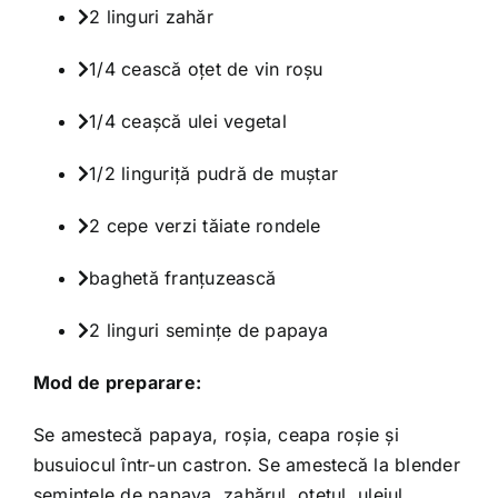
2 linguri zahăr
1/4 cească oţet de vin roşu
1/4 ceaşcă ulei vegetal
1/2 linguriţă pudră de muştar
2 cepe verzi tăiate rondele
baghetă franţuzească
2 linguri seminţe de papaya
Mod de preparare:
Se amestecă papaya, roşia, ceapa roşie şi
busuiocul într-un castron. Se amestecă la blender
semintele de papaya, zahărul, oţetul, uleiul,