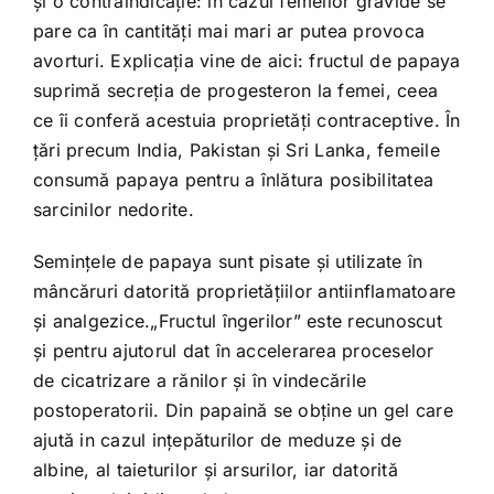
şi o contraindicaţie: în cazul femeilor gravide se
pare ca în cantităţi mai mari ar putea provoca
avorturi. Explicaţia vine de aici: fructul de papaya
suprimă secreţia de progesteron la femei, ceea
ce îi conferă acestuia proprietăţi contraceptive. În
ţări precum India, Pakistan şi Sri Lanka, femeile
consumă papaya pentru a înlătura posibilitatea
sarcinilor nedorite.
Seminţele de papaya sunt pisate şi utilizate în
mâncăruri datorită proprietăţiilor antiinflamatoare
şi analgezice.„Fructul îngerilor” este recunoscut
şi pentru ajutorul dat în accelerarea proceselor
de cicatrizare a rănilor şi în vindecările
postoperatorii. Din papaină se obţine un gel care
ajută in cazul inţepăturilor de meduze şi de
albine, al taieturilor şi arsurilor, iar datorită