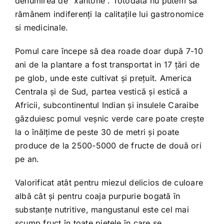
denumirea de “xantone”. Totodata nu putem să
rămânem indiferenţi la calitaţile lui gastronomice
si medicinale.
Pomul care începe să dea roade doar după 7-10
ani de la plantare a fost transportat in 17 ţări de
pe glob, unde este cultivat şi preţuit. America
Centrala şi de Sud, partea vestică şi estică a
Africii, subcontinentul Indian şi insulele Caraibe
găzduiesc pomul veşnic verde care poate creşte
la o înălţime de peste 30 de metri şi poate
produce de la 2500-5000 de fructe de două ori
pe an.
Valorificat atât pentru miezul delicios de culoare
albă cât şi pentru coaja purpurie bogată în
substanţe nutritive, mangustanul este cel mai
scump fruct în toate pieţele în care se