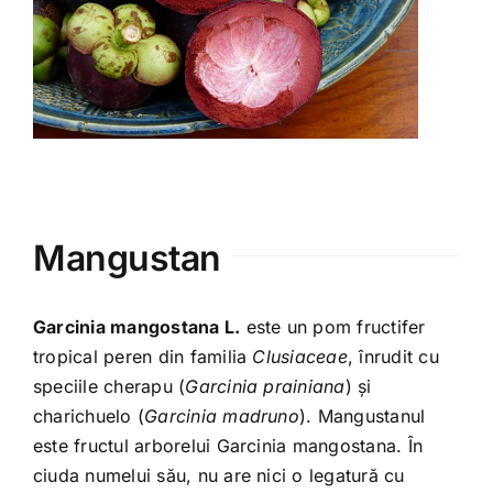
Varia
Clubul Iubim Fructele
Mangustan
Garcinia mangostana L.
este un pom fructifer
tropical peren din familia
Clusiaceae
, înrudit cu
speciile cherapu (
Garcinia prainiana
) și
charichuelo (
Garcinia madruno
). Mangustanul
este fructul arborelui Garcinia mangostana. În
ciuda numelui său, nu are nici o legatură cu