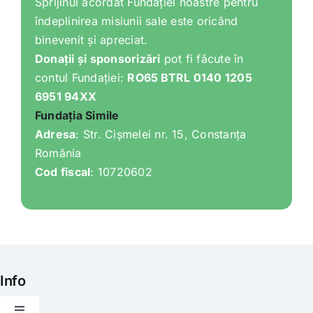
Sprijinul acordat Fundației noastre pentru
îndeplinirea misiunii sale este oricând
binevenit și apreciat.
Donații și sponsorizări
pot fi făcute în
contul Fundației:
RO65 BTRL 0140 1205
6951 94XX
Fundația Simile
Adresa
: Str. Cișmelei nr. 15, Constanța
România
Cod fiscal
: 10720602
Info