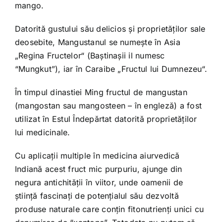
mango.
Datorită gustului său delicios şi proprietăţilor sale
deosebite, Mangustanul se numeşte în Asia
„Regina Fructelor“ (Baştinaşii il numesc
“Mungkut”), iar în Caraibe „Fructul lui Dumnezeu“.
În timpul dinastiei Ming fructul de mangustan
(mangostan sau mangosteen – în engleză) a fost
utilizat în Estul Îndepărtat datorită proprietăţilor
lui medicinale.
Cu aplicaţii multiple în medicina aiurvedică
Indiană acest fruct mic purpuriu, ajunge din
negura antichităţii în viitor, unde oamenii de
ştiinţă fascinaţi de potenţialul său dezvoltă
produse naturale care conţin fitonutrienţi unici cu