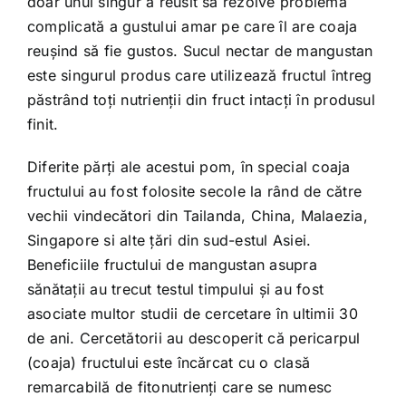
doar unul singur a reusit sa rezolve problema
complicată a gustului amar pe care îl are coaja
reuşind să fie gustos. Sucul nectar de mangustan
este singurul produs care utilizează fructul întreg
păstrând toţi nutrienţii din fruct intacţi în produsul
finit.
Diferite părţi ale acestui pom, în special coaja
fructului au fost folosite secole la rând de către
vechii vindecători din Tailanda, China, Malaezia,
Singapore si alte ţări din sud-estul Asiei.
Beneficiile fructului de mangustan asupra
sănătaţii au trecut testul timpului şi au fost
asociate multor studii de cercetare în ultimii 30
de ani. Cercetătorii au descoperit că pericarpul
(coaja) fructului este încărcat cu o clasă
remarcabilă de fitonutrienţi care se numesc