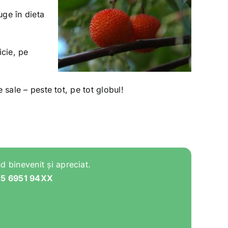
uge în dieta
icie, pe
 sale – peste tot, pe tot globul!
d binevenit și apreciat.
05 6951 94XX