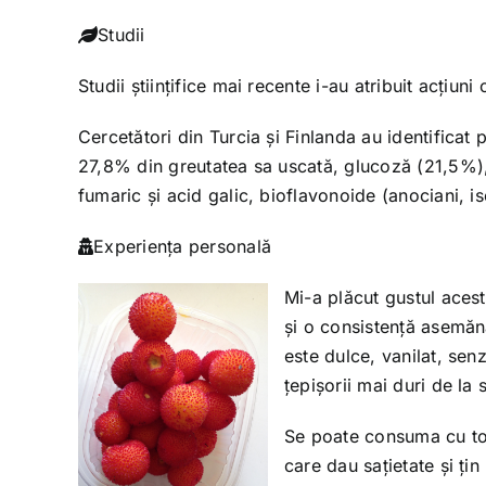
Studii
Studii științifice mai recente i-au atribuit acțiun
Cercetători din Turcia și Finlanda au identificat
27,8% din greutatea sa uscată, glucoză (21,5%), 
fumaric și acid galic, bioflavonoide (anociani, is
Experienţa personală
Mi-a plăcut gustul aces
și o consistență asemăn
este dulce, vanilat, sen
țepișorii mai duri de la
Se poate consuma cu tot
care dau sațietate și ți