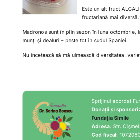
Este un alt fruct ALCAL
fructariană mai diversă.
Madronos sunt în plin sezon în luna octombrie, la 
munți și dealuri – peste tot în sudul Spaniei.
Nu încetează să mă uimească diversitatea, varieta
Sprijinul acordat Fu
Donații și sponsori
Fundația Simile
Adresa
: Str. Cișme
Cod fiscal
: 107206