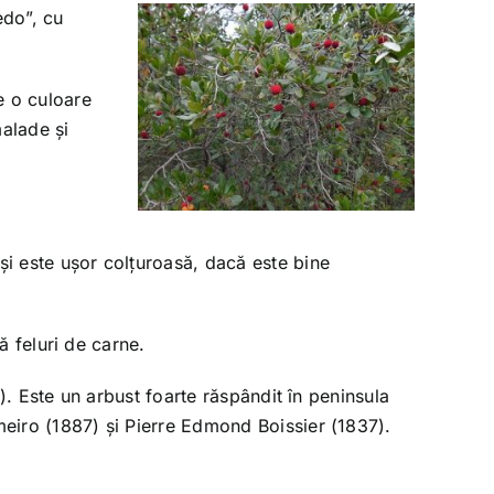
edo”, cu
e o culoare
malade și
și este ușor colțuroasă, dacă este bine
gă feluri de carne.
e). Este un arbust foarte răspândit în peninsula
meiro (1887) și Pierre Edmond Boissier (1837).