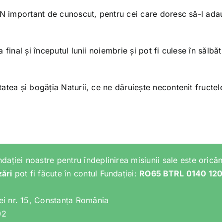
IN important de cunoscut, pentru cei care doresc să-l ada
final și începutul lunii noiembrie și pot fi culese în sălbăt
tea și bogăția Naturii, ce ne dăruiește necontenit fructele
ndației noastre pentru îndeplinirea misiunii sale este oricân
zări
pot fi făcute în contul Fundației:
RO65 BTRL 0140 12
lei nr. 15, Constanța România
02