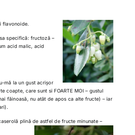
și flavonoide.
sa specifică: fructoză –
um acid malic, acid
u-mă la un gust acrișor
rte coapte, care sunt si FOARTE MOI – gustul
ai făinoasă, nu atât de apos ca alte fructe) – iar
ri).
serolă plină de astfel de fructe minunate –