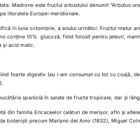
ătate. Madrono este fructul
arbustului denumit ”Arbutus un
pe litoralele Europei meridionale.
tifică în luna octombrie, a anului următor. Fructul matur ar
no conține 10% glucoză, fiind folosit pentru jeleuri, mar
ă și acid malic.
ind foarte digestiv (eu l-am consumat cu tot cu coajă, de
).
 bucătăria spaniolă în salate de fructe tropicale, dar și lân
ă din familia Ericaceelor (alături de merișor, afin și altel
at de botaniști precum Mariano del Amo (1832), Miguel Col