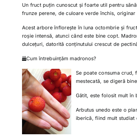
Un fruct puțin cunoscut și foarte util pentru săn
frunze perene, de culoare verde închis, originar 
Acest arbore înflorește în luna octombrie și fruc
roșie intensă, atunci când este bine copt. Madro
dulcețuri, datorită conținutului crescut de pectin
Cum întrebuinţăm madronos?
Se poate consuma crud, fi
mestecată, se digeră bine
Gătit, este folosit mult în
Arbutus unedo este o plant
iberică, fiind mult studi