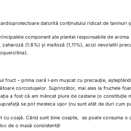
i cardioprotectoare datorită conținutului
ridicat de taninuri 
 principalele component ale plantei responsabile de aroma 
zaharoză (1.8%) și maltoză (1,11%), acizi nevolatili prec
oquercitina).
tui fruct – prima oară l-am mușcat cu precauție, așteptând
ătoare corcodușelor. Suprinzător, mai ales la fructele foa
zația a fost că am mâncat piure de castane (o constituție m
 suprafață se pot mesteca ușor (nu sunt atât de duri cum pa
 cu coajă. Când sunt bine coapte, se poate consuma o ca
n loc de o masă consistentă!