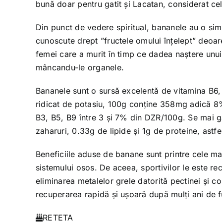
bună doar pentru gatit și Lacatan, considerat ce
Din punct de vedere spiritual, bananele au o simb
cunoscute drept ”fructele omului înțelept” deoar
femei care a murit în timp ce dadea naștere unui
mâncandu-le organele.
Bananele sunt o sursă excelentă de vitamina B6
ridicat de potasiu, 100g conține 358mg adică 8
B3, B5, B9 între 3 și 7% din DZR/100g. Se mai ga
zaharuri, 0.33g de lipide și 1g de proteine, astf
Beneficiile aduse de banane sunt printre cele mai
sistemului osos. De aceea, sportivilor le este 
eliminarea metalelor grele datorită pectinei și 
recuperarea rapidă și ușoară după mulți ani de f
RETETA