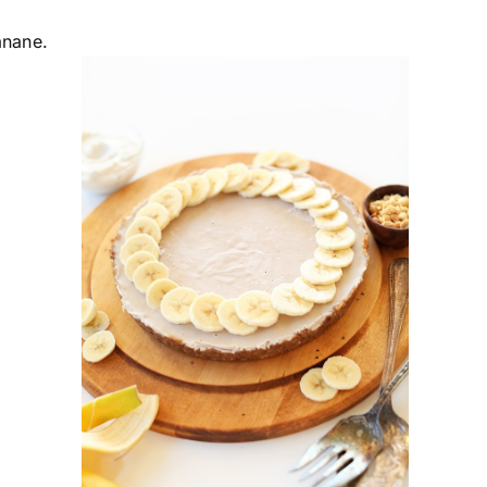
anane.