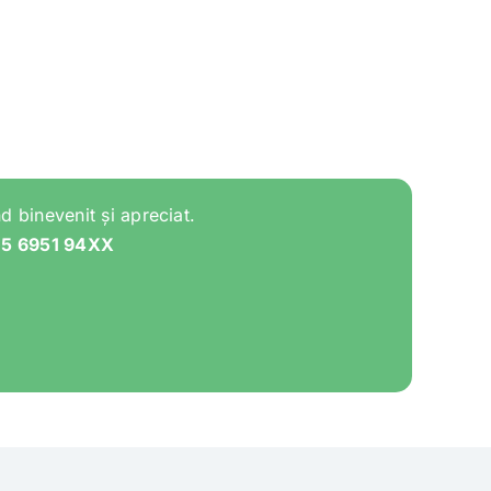
d binevenit și apreciat.
05 6951 94XX