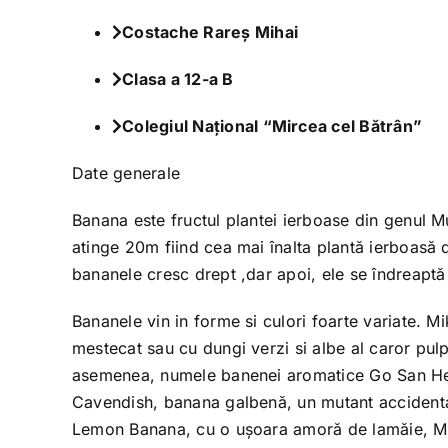
Costache Rareș Mihai
Clasa a 12-a B
Colegiul Național “Mircea cel Bătrân”
Date generale
Banana este fructul plantei ierboase din genul M
atinge 20m fiind cea mai înalta plantă ierboasă di
bananele cresc drept ,dar apoi, ele se îndreaptă
Bananele vin in forme si culori foarte variate. 
mestecat sau cu dungi verzi si albe al caror pul
asemenea, numele banenei aromatice Go San Heon
Cavendish, banana galbenă, un mutant accidental
Lemon Banana, cu o ușoara amoră de lamăie, Ma