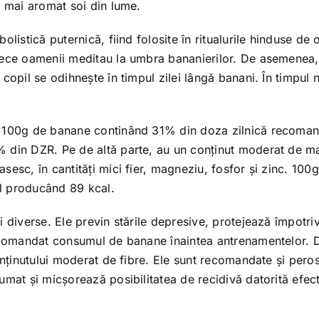
l mai aromat soi din lume.
olistică puternică, fiind folosite în ritualurile hinduse de
ece oamenii meditau la umbra bananierilor. De asemenea, î
 copil se odihnește în timpul zilei lângă banani. În timpul
, 100g de banane continând 31% din doza zilnică recoman
% din DZR. Pe de altă parte, au un conținut moderat de m
sesc, în cantități mici fier, magneziu, fosfor și zinc. 10
el producând 89 kcal.
 diverse. Ele previn stările depresive, protejează împotriv
recomandat consumul de banane înaintea antrenamentelor. 
conținutului moderat de fibre. Ele sunt recomandate și per
umat și micșorează posibilitatea de recidivă datorită efect