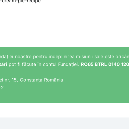
-cream-pie-recipe
ndației noastre pentru îndeplinirea misiunii sale este oricân
zări
pot fi făcute în contul Fundației:
RO65 BTRL 0140 12
lei nr. 15, Constanța România
02