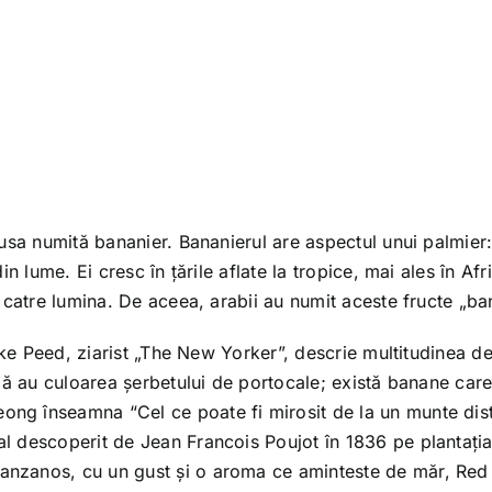
usa numită bananier. Bananierul are aspectul unui palmier
n lume. Ei cresc în țările aflate la tropice, mai ales în Afr
 catre lumina. De aceea, arabii au numit aceste fructe „ba
Mike Peed, ziarist „The New Yorker”, descrie multitudinea 
pă au culoarea șerbetului de portocale; există banane car
g înseamna “Cel ce poate fi mirosit de la un munte dist
 descoperit de Jean Francois Poujot în 1836 pe plantația 
nzanos, cu un gust și o aroma ce aminteste de măr, Red