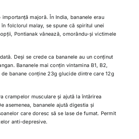
 o importanță majoră. În India, bananele erau
n folclorul malay, se spune că spiritul unei
 nopții, Pontianak vânează, omorându-și victimele
dată. Deși se crede ca bananele au un conținut
angan. Bananele mai conțin vintamina B1, B2,
0g de banane conține 23g glucide dintre care 12g
a crampelor musculare și ajută la întărirea
De asemenea, bananele ajută digestia și
osoanelor care doresc să se lase de fumat. Permit
elor anti-depresive.