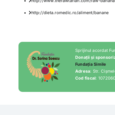
http://www.therawtarian.com/raw-banana
http://dieta.romedic.ro/aliment/banane
Sprijinul acordat Fu
Donații și sponsori
Fundația Simile
Adresa
: Str. Cișme
Cod fiscal
: 107206