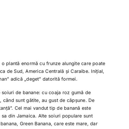
: o plantă enormă cu frunze alungite care poate
ica de Sud, America Centrală și Caraibe. Inițial,
nan” adică „deget” datorită formei.
de soiuri de banane: cu coaja roz gumă de
e, când sunt gătite, au gust de căpșune. De
anță”. Cel mai vandut tip de banană este
sa din Jamaica. Alte soiuri populare sunt
 banana, Green Banana, care este mare, dar