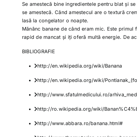
Se amestecă bine ingredientele pentru blat și se
se amestecă. Cănd amestecul are o textură cremo
lasă la congelator o noapte.
Mănânc banane de când eram mic. Este primul fru
rapid de mancat şi iți oferă multă energie. De a
BIBLIOGRAFIE
http://en.wikipedia.org/wiki/Banana
http://en.wikipedia.org/wiki/Pontianak_(fo
http://www.sfatulmedicului.ro/arhiva_me
http://ro.wikipedia.org/wiki/Banan%C4%
http://www.abbara.ro/banana.html#