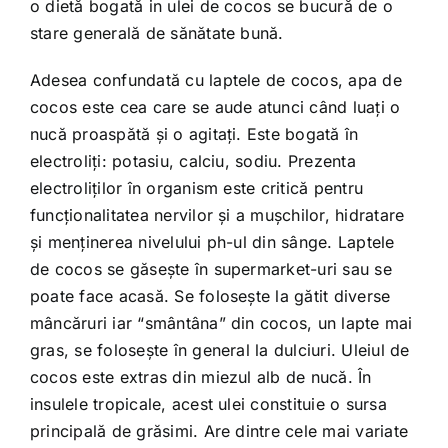
o dietă bogată in ulei de cocos se bucură de o
stare generală de sănătate bună.
Adesea confundată cu laptele de cocos, apa de
cocos este cea care se aude atunci când luați o
nucă proaspătă și o agitați. Este bogată în
electroliți: potasiu, calciu, sodiu. Prezenta
electroliților în organism este critică pentru
funcționalitatea nervilor și a mușchilor, hidratare
și menținerea nivelului ph-ul din sânge. Laptele
de cocos se găsește în supermarket-uri sau se
poate face acasă. Se folosește la gătit diverse
mâncăruri iar “smântâna” din cocos, un lapte mai
gras, se folosește în general la dulciuri. Uleiul de
cocos este extras din miezul alb de nucă. În
insulele tropicale, acest ulei constituie o sursa
principală de grăsimi. Are dintre cele mai variate