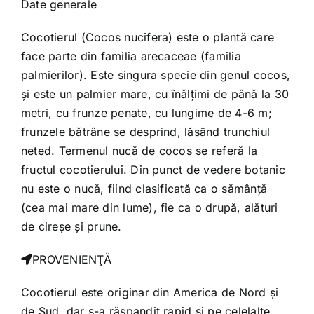
Date generale
Cocotierul (Cocos nucifera) este o plantă care
face parte din familia arecaceae (familia
palmierilor). Este singura specie din genul cocos,
și este un palmier mare, cu înălțimi de până la 30
metri, cu frunze penate, cu lungime de 4-6 m;
frunzele bătrâne se desprind, lăsând trunchiul
neted. Termenul nucă de cocos se referă la
fructul cocotierului. Din punct de vedere botanic
nu este o nucă, fiind clasificată ca o sămânță
(cea mai mare din lume), fie ca o drupă, alături
de cireșe și prune.
PROVENIENŢĂ
Cocotierul este originar din America de Nord şi
de Sud, dar s-a răspandit rapid şi pe celelalte