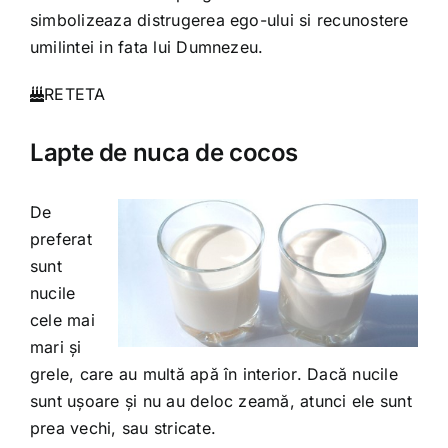
simbolizeaza distrugerea ego-ului si recunostere
umilintei in fata lui Dumnezeu.
RETETA
Lapte de nuca de cocos
De
preferat
sunt
nucile
cele mai
mari şi
grele, care au multă apă în interior. Dacă nucile
sunt uşoare şi nu au deloc zeamă, atunci ele sunt
prea vechi, sau stricate.