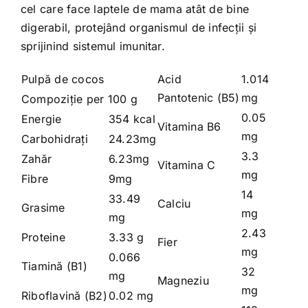
cel care face laptele de mama atât de bine
digerabil, protejând organismul de infecții și
sprijinind sistemul imunitar.
Pulpă de cocos
Acid
1.014
Pantotenic (B5)
mg
Compoziţie per 100 g
0.05
Energie
354 kcal
Vitamina B6
mg
Carbohidraţi
24.23mg
3.3
Zahăr
6.23mg
Vitamina C
mg
Fibre
9mg
14
33.49
Calciu
Grasime
mg
mg
2.43
Proteine
3.33 g
Fier
mg
0.066
Tiamină (B1)
32
mg
Magneziu
mg
Riboflavină (B2)
0.02 mg