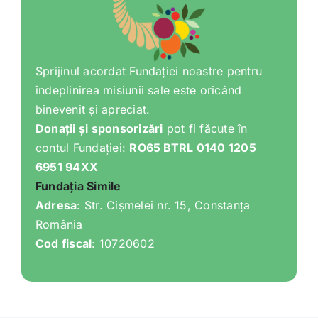
Sprijinul acordat Fundației noastre pentru
îndeplinirea misiunii sale este oricând
binevenit și apreciat.
Donații și sponsorizări
pot fi făcute în
contul Fundației:
RO65 BTRL 0140 1205
6951 94XX
Fundația Simile
Adresa
: Str. Cișmelei nr. 15, Constanța
România
Cod fiscal
: 10720602