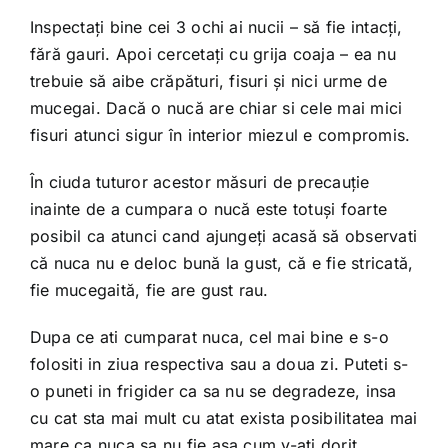
Inspectaţi bine cei 3 ochi ai nucii – să fie intacţi,
fără gauri. Apoi cercetaţi cu grija coaja – ea nu
trebuie să aibe crăpături, fisuri şi nici urme de
mucegai. Dacă o nucă are chiar si cele mai mici
fisuri atunci sigur în interior miezul e compromis.
În ciuda tuturor acestor măsuri de precauţie
inainte de a cumpara o nucă este totuşi foarte
posibil ca atunci cand ajungeţi acasă să observati
că nuca nu e deloc bună la gust, că e fie stricată,
fie mucegaită, fie are gust rau.
Dupa ce ati cumparat nuca, cel mai bine e s-o
folositi in ziua respectiva sau a doua zi. Puteti s-
o puneti in frigider ca sa nu se degradeze, insa
cu cat sta mai mult cu atat exista posibilitatea mai
mare ca nuca sa nu fie asa cum v-ati dorit.