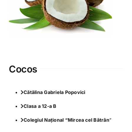
Varia
Clubul Iubim Fructele
Cocos
Cătălina Gabriela Popovici
Clasa a 12-a B
Colegiul Național “Mircea cel Bătrân
”