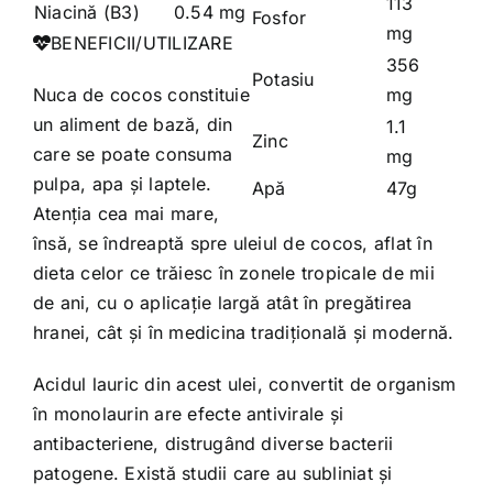
113
Niacină (B3)
0.54 mg
Fosfor
mg
BENEFICII/UTILIZARE
356
Potasiu
Nuca de cocos constituie
mg
un aliment de bază, din
1.1
Zinc
care se poate consuma
mg
pulpa, apa și laptele.
Apă
47g
Atenția cea mai mare,
însă, se îndreaptă spre uleiul de cocos, aflat în
dieta celor ce trăiesc în zonele tropicale de mii
de ani, cu o aplicație largă atât în pregătirea
hranei, cât și în medicina tradițională și modernă.
Acidul lauric din acest ulei, convertit de organism
în monolaurin are efecte antivirale și
antibacteriene, distrugând diverse bacterii
patogene. Există studii care au subliniat și