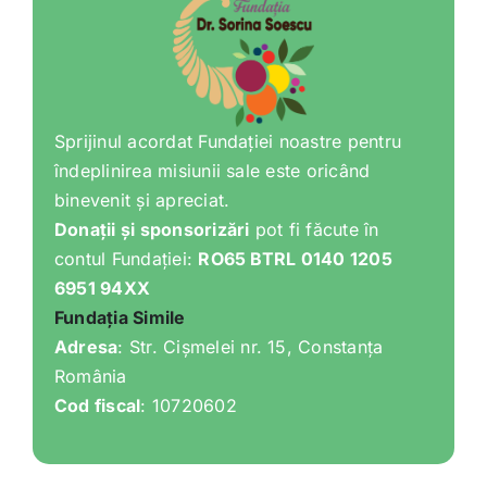
Sprijinul acordat Fundației noastre pentru
îndeplinirea misiunii sale este oricând
binevenit și apreciat.
Donații și sponsorizări
pot fi făcute în
contul Fundației:
RO65 BTRL 0140 1205
6951 94XX
Fundația Simile
Adresa
: Str. Cișmelei nr. 15, Constanța
România
Cod fiscal
: 10720602