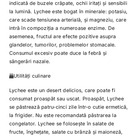
indicată de buzele crăpate, ochii iritaţi şi sensibili
la lumină. Lychee este bogat în minerale: potasiu,
care scade tensiunea arterială, şi magneziu, care
intră în compoziţia a numeroase enzime. De
asemenea, fructul are efecte pozitive asupra
glandelor, tumorilor, problemelor stomacale.
Consumul excesiv poate duce la febră şi
sângerări nazale.
Utilitãţi culinare
Lychee este un desert delicios, care poate fi
consumat proaspăt sau uscat. Proaspăt, Lychee
se păstrează patru-cinci zile într-o cutie ermetică,
la frigider. Nu este recomandată păstrarea la
congelator. Lychee se foloseşte în salate de
fructe, îngheţate, salate cu brânză şi maioneză,