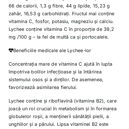
66 de calorii, 1,3 g fibre, 44 g lipide, 15,23 g
zahăr, 16,53 g carbohidraţi. Fructul mai conţine
vitamina C, fosfor, potasiu, magneziu şi calciu.
Lychee conţine vitamina C în proporţie de 39,2
mg /100 g – la fel de multă ca şi portocalele.
Beneficiile medicale ale Lychee-lor
Concentraţia mare de vitamina C ajută în lupta
împotriva bolilor infecţioase şi la întărirea
sistemului osos şi a dinţilor. De asemenea,
favorizează asimilarea fierului.
Lychee conţine şi riboflavină (vitamina B2), care
joacă un rol crucial în metabolism şi în formarea
globulelor roşii, a menţinerii sănătăţii pielii, a
unghiilor şi a părului. Lipsa vitaminei B2 este