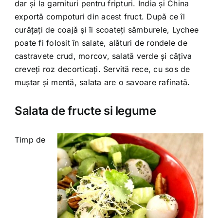
dar şi la garnituri pentru fripturi. India şi China
exportă compoturi din acest fruct. După ce îl
curăţaţi de coajă şi îi scoateţi sâmburele, Lychee
poate fi folosit în salate, alături de rondele de
castravete crud, morcov, salată verde şi câţiva
creveţi roz decorticaţi. Servită rece, cu sos de
muştar şi mentă, salata are o savoare rafinată.
Salata de fructe si legume
Timp de