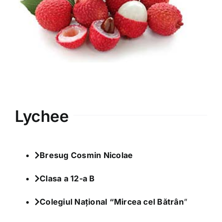
Varia
Clubul Iubim Fructele
Lychee
Bresug Cosmin Nicolae
Clasa a 12-a B
Colegiul Național “Mircea cel Bătrân
”