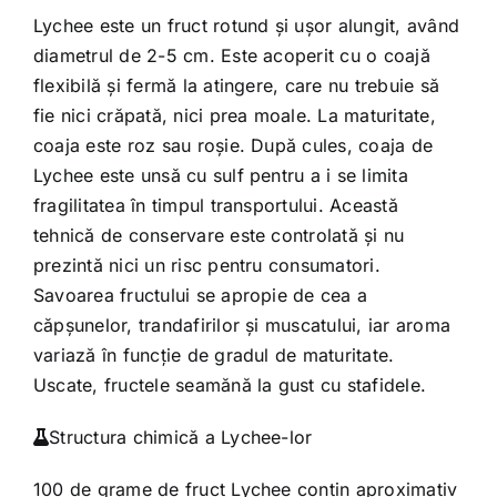
Lychee este un fruct rotund şi uşor alungit, având
diametrul de 2-5 cm. Este acoperit cu o coajă
flexibilă şi fermă la atingere, care nu trebuie să
fie nici crăpată, nici prea moale. La maturitate,
coaja este roz sau roşie. După cules, coaja de
Lychee este unsă cu sulf pentru a i se limita
fragilitatea în timpul transportului. Această
tehnică de conservare este controlată şi nu
prezintă nici un risc pentru consumatori.
Savoarea fructului se apropie de cea a
căpşunelor, trandafirilor şi muscatului, iar aroma
variază în funcţie de gradul de maturitate.
Uscate, fructele seamănă la gust cu stafidele.
Structura chimică a Lychee-lor
100 de grame de fruct Lychee conţin aproximativ