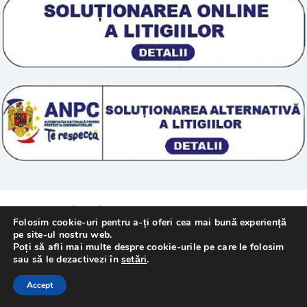
Termeni si conditii
Tratamente naturale
Politica cookie
© 2011 – [year] Fundatia Simile. Toate drepturile
Folosim cookie-uri pentru a-ți oferi cea mai bună experiență
rezervate.
pe site-ul nostru web.
Poți să afli mai multe despre cookie-urile pe care le folosim
sau să le dezactivezi în
setări
.
Realizat cu
de
WebMediaTechnology
–
Accept
Webdesign Constanta