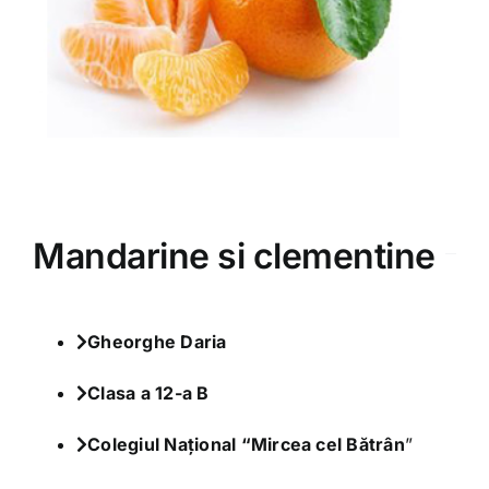
Varia
Clubul Iubim Fructele
Mandarine si clementine
Gheorghe Daria
Clasa a 12-a B
Colegiul Național “Mircea cel Bătrân
”