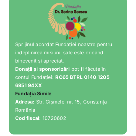
Sprijinul acordat Fundației noastre pentru
îndeplinirea misiunii sale este oricând
binevenit și apreciat.
Donații și sponsorizări
pot fi făcute în
contul Fundației:
RO65 BTRL 0140 1205
6951 94XX
Fundația Simile
Adresa
: Str. Cișmelei nr. 15, Constanța
România
Cod fiscal
: 10720602