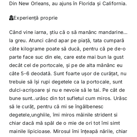
Din New Orleans, au ajuns în Florida și California.
Experiență proprie
Când vine iarna, știu că o să manânc mandarine…
la greu. Atunci când apar pe piață, tata cumpară
câte kilograme poate să ducă, pentru că pe de-o
parte face suc din ele, care este mai bun la gust
decât cel de portocale, și pe de alta mănânc eu
câte 5-6 deodată. Sunt foarte ușor de curățat, nu
trebuie să își rupi degetele ca la portocale, sunt
dulci-acrișoare și nu e nevoie să le tai. Pe cât de
bune sunt..urăsc din tot sufletul cum miros. Urăsc
să le curăț, pentru că mi se îngălbenesc
degetele,unghiile, îmi miros mâinile strident si
chiar dacă mă spăl de o mie de ori tot îmi simt
mainile lipicioase. Mirosul îmi înțeapă nările, chiar