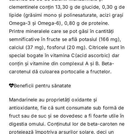
clementinele conțin 13,30 g de glucide, 0,30 g de
lipide (grăsimi mono și polinesaturate, acizi grași
Omega-3 și Omega-6), 0,80 g de proteine.
Printre mineralele care se pot găsi în cantități
semnificative în fructe se află potasiul (166 mg),
calciul (37 mg), fosforul (20 mg). Citricele sunt în
special bogate în vitamina C(acid ascorbic) dar
conțin și vitamine din complexul A și B. Beta-
carotenul dă culoarea portocalie a fructelor.
Beneficii pentru sănatate
Mandarinele au proprietăți oxidante și
antioxidante, fie că sunt consumate sub formă de
fruct sau de suc și se dovedesc a fi foarte utile în
digestia omului. Conținutul lor de beta-caroten ne
protejează împotriva arsurilor solare, deci un