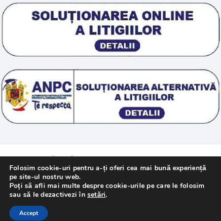
Scoala „Sanatate 5D”
Termeni si conditii
Tratamente naturale
Politica cookie
© 2011 – [year] Fundatia Simile. Toate drepturile
Folosim cookie-uri pentru a-ți oferi cea mai bună experiență
rezervate.
pe site-ul nostru web.
Poți să afli mai multe despre cookie-urile pe care le folosim
sau să le dezactivezi în
setări
.
Realizat cu
de
WebMediaTechnology
–
Accept
Webdesign Constanta