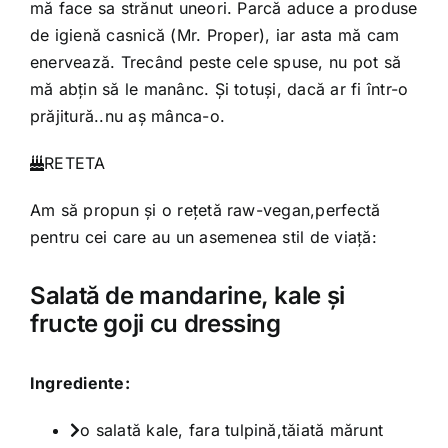
mă face sa strănut uneori. Parcă aduce a produse
de igienă casnică (Mr. Proper), iar asta mă cam
enervează. Trecând peste cele spuse, nu pot să
mă abțin să le manânc. Și totuși, dacă ar fi într-o
prăjitură..nu aș mânca-o.
RETETA
Am să propun și o rețetă raw-vegan,perfectă
pentru cei care au un asemenea stil de viață:
Salată de mandarine, kale și
fructe goji cu dressing
Ingrediente:
o salată kale, fara tulpină,tăiată mărunt