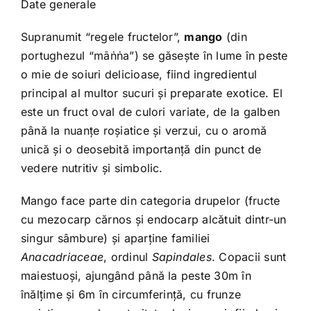
Date generale
Supranumit “regele fructelor”,
mango
(din
portughezul “māṅṅa”) se găsește în lume în peste
o mie de soiuri delicioase, fiind ingredientul
principal al multor sucuri și preparate exotice. El
este un fruct oval de culori variate, de la galben
până la nuanțe roșiatice și verzui, cu o aromă
unică și o deosebită importanță din punct de
vedere nutritiv și simbolic.
Mango face parte din categoria drupelor (fructe
cu mezocarp cărnos și endocarp alcătuit dintr-un
singur sâmbure) și aparține familiei
Anacadriaceae
, ordinul
Sapindales
. Copacii sunt
maiestuoși, ajungând până la peste 30m în
înălțime și 6m în circumferință, cu frunze