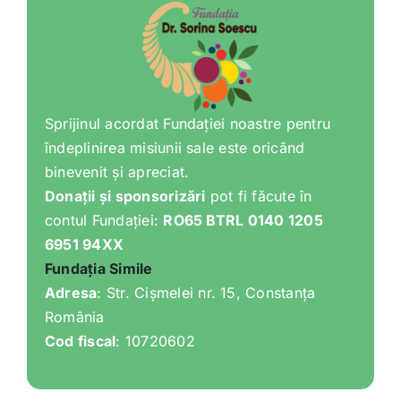
Sprijinul acordat Fundației noastre pentru
îndeplinirea misiunii sale este oricând
binevenit și apreciat.
Donații și sponsorizări
pot fi făcute în
contul Fundației:
RO65 BTRL 0140 1205
6951 94XX
Fundația Simile
Adresa
: Str. Cișmelei nr. 15, Constanța
România
Cod fiscal
: 10720602