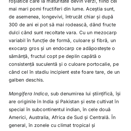
roșiatice care la maturitate devin verzi, fiind cei
mai mari pomi fructiferi din lume. Aceștia sunt,
de asemenea, longevivi, întrucât chiar și după
300 de ani ei pot să mai rodească, dând fructe
dulci când sunt recoltate vara. Cu un mezocarp
variabil în funcție de formă, culoare și fibră, un
exocarp gros și un endocarp ce adăpostește o
sămânță, fructul copt pe deplin capătă o
consistență suculentă și o culoare portocalie, pe
când cel în stadiu incipient este foare tare, de un
galben deschis.
Mangifera Indica
, sub denumirea lui științifică, își
are originile în India și Pakistan și este cultivat în
special în subcontinentul indian, în cele două
Americi, Australia, Africa de Sud și Centrală. În
general, în zonele cu climat tropical și