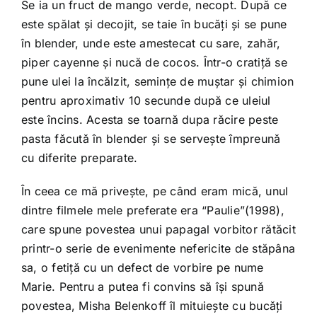
Se ia un fruct de mango verde, necopt. După ce
este spălat și decojit, se taie în bucăți și se pune
în blender, unde este amestecat cu sare, zahăr,
piper cayenne și nucă de cocos. Într-o cratiță se
pune ulei la încălzit, semințe de muștar și chimion
pentru aproximativ 10 secunde după ce uleiul
este încins. Acesta se toarnă dupa răcire peste
pasta făcută în blender și se servește împreună
cu diferite preparate.
În ceea ce mă privește, pe când eram mică, unul
dintre filmele mele preferate era “Paulie”(1998),
care spune povestea unui papagal vorbitor rătăcit
printr-o serie de evenimente nefericite de stăpâna
sa, o fetiță cu un defect de vorbire pe nume
Marie. Pentru a putea fi convins să își spună
povestea, Misha Belenkoff îl mituiește cu bucăți