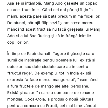
Așa se și întâmplă, Mang Ado găsește un copac
cu acel fruct în el. Când cei doi părinți îl țin în
mâini, acesta pare să bată precum inima fiicei lor.
De atunci, părinții filipinezi își amintesc mereu
mâncând acest fruct să nu facă greșeala lui Mang
Ado și a lui Bae Rusing și să le frângă inimile
copiilor lor.
În timp ce Rabindranath Tagore îl găsește ca o
sursă de inspirație pentru poemele lui, există și
obiceiuri sau date ciudate care au în centru
“fructul rege”. De exemplu, tot în India există
expresia “a face mersul mango-ului”, însemnând
a fura fructele de mango ale altei persoane.
Există și cazuri în care o companie de renume
mondial, Coca-Cola, a produs o nouă băutură
pentru a concura cu Frooti, cel mai bine vândut