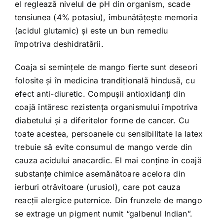
el reglează nivelul de pH din organism, scade
tensiunea (4% potasiu), îmbunătățește memoria
(acidul glutamic) și este un bun remediu
împotriva deshidratării.
Coaja si semințele de mango fierte sunt deseori
folosite și în medicina trandițională hindusă, cu
efect anti-diuretic. Compușii antioxidanți din
coajă întăresc rezistența organismului împotriva
diabetului și a diferitelor forme de cancer. Cu
toate acestea, persoanele cu sensibilitate la latex
trebuie să evite consumul de mango verde din
cauza acidului anacardic. El mai conține în coajă
substanțe chimice asemănătoare acelora din
ierburi otrăvitoare (urusiol), care pot cauza
reacții alergice puternice. Din frunzele de mango
se extrage un pigment numit “galbenul Indian”.