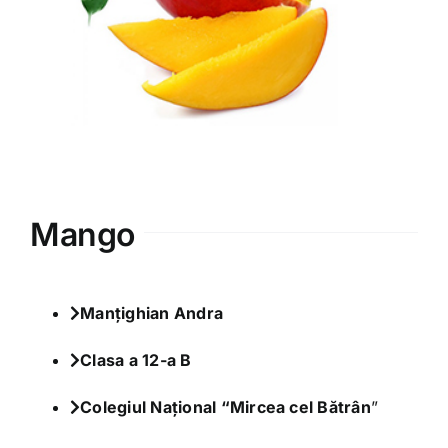
Varia
Clubul Iubim Fructele
Mango
Manțighian Andra
Clasa a 12-a B
Colegiul Național “Mircea cel Bătrân
”