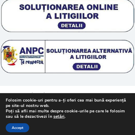
Termeni si conditii
Tratamente naturale
Politica cookie
© 2011 – [year] Fundatia Simile. Toate drepturile
Folosim cookie-uri pentru a-ți oferi cea mai bună experiență
rezervate.
pe site-ul nostru web.
Poți să afli mai multe despre cookie-urile pe care le folosim
sau să le dezactivezi în
setări
.
Realizat cu
de
WebMediaTechnology
–
Accept
Webdesign Constanta