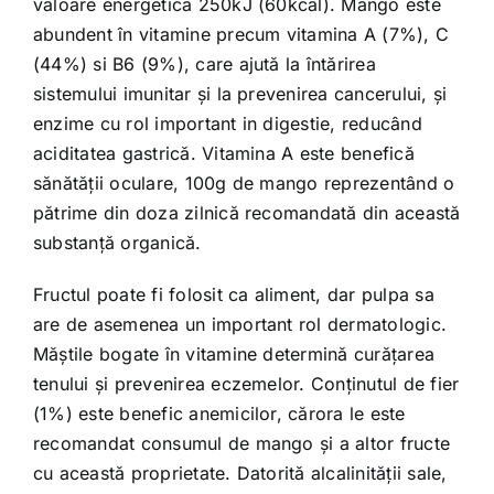
valoare energetică 250kJ (60kcal). Mango este
abundent în vitamine precum vitamina A (7%), C
(44%) si B6 (9%), care ajută la întărirea
sistemului imunitar și la prevenirea cancerului, și
enzime cu rol important in digestie, reducând
aciditatea gastrică. Vitamina A este benefică
sănătății oculare, 100g de mango reprezentând o
pătrime din doza zilnică recomandată din această
substanță organică.
Fructul poate fi folosit ca aliment, dar pulpa sa
are de asemenea un important rol dermatologic.
Măștile bogate în vitamine determină curățarea
tenului și prevenirea eczemelor. Conținutul de fier
(1%) este benefic anemicilor, cărora le este
recomandat consumul de mango și a altor fructe
cu această proprietate. Datorită alcalinității sale,