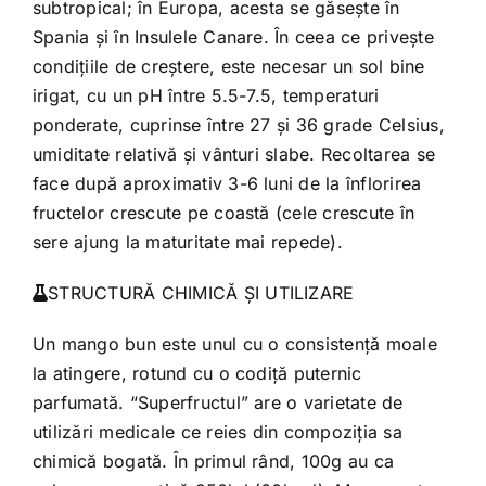
subtropical; în Europa, acesta se găsește în
Spania și în Insulele Canare. În ceea ce privește
condițiile de creștere, este necesar un sol bine
irigat, cu un pH între 5.5-7.5, temperaturi
ponderate, cuprinse între 27 și 36 grade Celsius,
umiditate relativă și vânturi slabe. Recoltarea se
face după aproximativ 3-6 luni de la înflorirea
fructelor crescute pe coastă (cele crescute în
sere ajung la maturitate mai repede).
STRUCTURĂ CHIMICĂ ȘI UTILIZARE
Un mango bun este unul cu o consistență moale
la atingere, rotund cu o codiță puternic
parfumată. “Superfructul” are o varietate de
utilizări medicale ce reies din compoziția sa
chimică bogată. În primul rând, 100g au ca