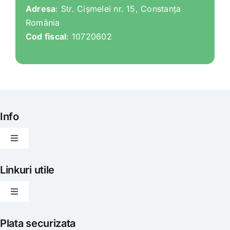
Adresa
: Str. Cișmelei nr. 15, Constanța
România
Cod fiscal
: 10720602
Info
Toggle
Navigation
Articole
Linkuri utile
Toggle
Evenimente
Navigation
Politica de livrare
Plata securizata