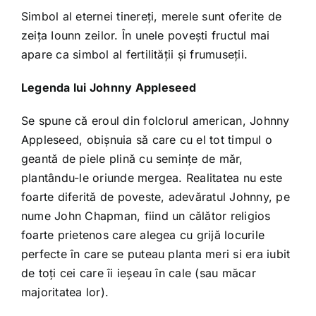
Simbol al eternei tinereţi, merele sunt oferite de
zeiţa Iounn zeilor. În unele poveşti fructul mai
apare ca simbol al fertilităţii şi frumuseţii.
Legenda lui Johnny Appleseed
Se spune că eroul din folclorul american, Johnny
Appleseed, obişnuia să care cu el tot timpul o
geantă de piele plină cu seminţe de măr,
plantându-le oriunde mergea. Realitatea nu este
foarte diferită de poveste, adevăratul Johnny, pe
nume John Chapman, fiind un călător religios
foarte prietenos care alegea cu grijă locurile
perfecte în care se puteau planta meri si era iubit
de toţi cei care îi ieşeau în cale (sau măcar
majoritatea lor).