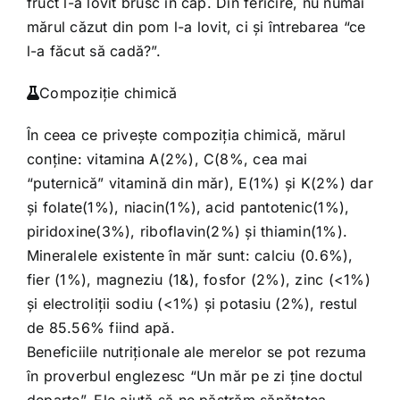
fruct l-a lovit brusc în cap. Din fericire, nu numai
mărul căzut din pom l-a lovit, ci şi întrebarea “ce
l-a făcut să cadă?”.
Compoziţie chimică
În ceea ce priveşte compoziţia chimică, mărul
conţine: vitamina A(2%), C(8%, cea mai
“puternică” vitamină din măr), E(1%) şi K(2%) dar
şi folate(1%), niacin(1%), acid pantotenic(1%),
piridoxine(3%), riboflavin(2%) şi thiamin(1%).
Mineralele existente în măr sunt: calciu (0.6%),
fier (1%), magneziu (1&), fosfor (2%), zinc (<1%)
şi electroliţii sodiu (<1%) și potasiu (2%), restul
de 85.56% fiind apă.
Beneficiile nutriţionale ale merelor se pot rezuma
în proverbul englezesc “Un măr pe zi ţine doctul
departe”. Ele ajută să ne păstrăm sănătatea