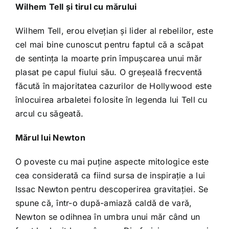
Wilhem Tell şi tirul cu mărului
Wilhem Tell, erou elveţian şi lider al rebelilor, este
cel mai bine cunoscut pentru faptul că a scăpat
de sentinţa la moarte prin împuşcarea unui măr
plasat pe capul fiului său. O greşeală frecventă
făcută în majoritatea cazurilor de Hollywood este
înlocuirea arbaletei folosite în legenda lui Tell cu
arcul cu săgeată.
Mărul lui Newton
O poveste cu mai puţine aspecte mitologice este
cea considerată ca fiind sursa de inspiraţie a lui
Issac Newton pentru descoperirea gravitaţiei. Se
spune că, într-o după-amiază caldă de vară,
Newton se odihnea în umbra unui măr când un