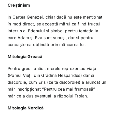
Creştinism
În Cartea Genezei, chiar dacă nu este menționat
în mod direct, se acceptă mărul ca fiind fructul
interzis al Edenului şi simbol pentru tentaţia la
care Adam şi Eva sunt supuşi, dar şi pentru
cunoaşterea obţinută prin mâncarea lui.
Mitologia Greacă
Pentru grecii antici, merele reprezentau viaţa
(Pomul Vieţii din Grădina Hesparides) dar şi
discordie, cum Eris (zeiţa discordiei) a aruncat un
măr inscripţionat “Pentru cea mai frumoasă” ,
măr ce a dus eventual la războiul Troian.
Mitologia Nordică