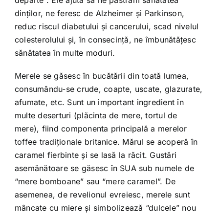
dinţilor, ne feresc de Alzheimer şi Parkinson,
reduc riscul diabetului şi cancerului, scad nivelul
colesterolului şi, în consecinţă, ne îmbunătăţesc
sănătatea în multe moduri.
Merele se găsesc în bucătării din toată lumea,
consumându-se crude, coapte, uscate, glazurate,
afumate, etc. Sunt un important ingredient în
multe deserturi (plăcinta de mere, tortul de
mere), fiind componenta principală a merelor
toffee tradiţionale britanice. Mărul se acoperă în
caramel fierbinte şi se lasă la răcit. Gustări
asemănătoare se găsesc în SUA sub numele de
“mere bomboane” sau “mere caramel”. De
asemenea, de revelionul evreiesc, merele sunt
mâncate cu miere şi simbolizează “dulcele” nou