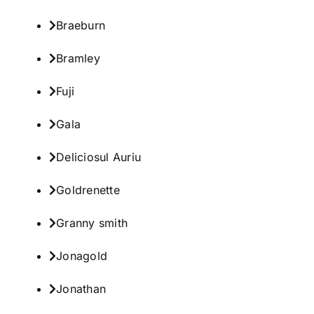
Braeburn
Bramley
Fuji
Gala
Deliciosul Auriu
Goldrenette
Granny smith
Jonagold
Jonathan