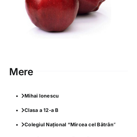
Varia
Clubul Iubim Fructele
Mere
Mihai Ionescu
Clasa a 12-a B
Colegiul Național “Mircea cel Bătrân
”