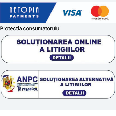
Gatit creativ
Politica de retur
Iubim fructele
Protectia consumatorului
Prelucrarea datelor
Scoala „Sanatate 5D”
Termeni si conditii
Tratamente naturale
Politica cookie