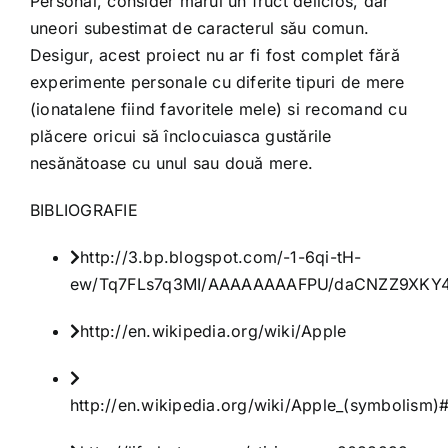
Personal, consider mărul un fruct delicios, dar
uneori subestimat de caracterul său comun.
Desigur, acest proiect nu ar fi fost complet fără
experimente personale cu diferite tipuri de mere
(ionatalene fiind favoritele mele) si recomand cu
plăcere oricui să înclocuiasca gustările
nesănătoase cu unul sau două mere.
BIBLIOGRAFIE
http://3.bp.blogspot.com/-1-6qi-tH-
ew/Tq7FLs7q3MI/AAAAAAAAFPU/daCNZZ9XKY4
http://en.wikipedia.org/wiki/Apple
http://en.wikipedia.org/wiki/Apple_(symbolism