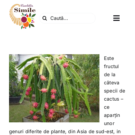
Skip
to
Search
content
Toggl
for:
Navig
Fundatia
Centrul natura
Este
fructul
de la
Articole
câteva
specii de
Dr. Soescu
cactus –
ce
aparțin
Evenimente
unor
genuri diferite de plante, din Asia de sud-est, in