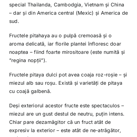
Shop
special Thailanda, Cambodgia, Vietnam și China
– dar și din America central (Mexic) și America de
sud.
Tratamente naturale
Fructele pitahaya au o pulpă cremoasă și o
Iubim fructele
aroma delicată, iar florile plantei înfloresc doar
noaptea – fiind foarte mirositoare (este numită și
”regina nopții”).
Fructele pitaya dulci pot avea coaja roz-roșie – și
miezul alb sau roșu. Există și varietăți de pitaya
cu coajă galbenă.
Deși exteriorul acestor fructe este spectaculos –
miezul are un gust destul de neutru, puțin intens.
Chiar pare dezamăgitor că un fruct atât de
expresiv la exterior – este atât de ne-atrăgător,