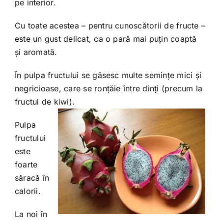
pe interior.
Cu toate acestea – pentru cunoscătorii de fructe –
este un gust delicat, ca o pară mai puțin coaptă
și aromată.
În pulpa fructului se găsesc multe semințe mici și
negricioase, care se ronțăie între dinți (precum la
fructul de kiwi).
Pulpa
fructului
este
foarte
săracă în
calorii.
La noi în