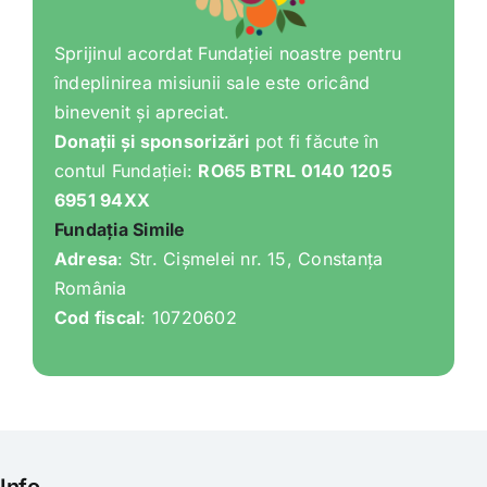
Sprijinul acordat Fundației noastre pentru
îndeplinirea misiunii sale este oricând
binevenit și apreciat.
Donații și sponsorizări
pot fi făcute în
contul Fundației:
RO65 BTRL 0140 1205
6951 94XX
Fundația Simile
Adresa
: Str. Cișmelei nr. 15, Constanța
România
Cod fiscal
: 10720602