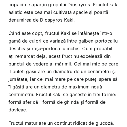
copaci ce aparţin grupului Diospyros. Fructul kaki
asiatic este cea mai cultivată specie şi poartă
denumirea de Diospyros Kaki.
Când este copt, fructul Kaki se întâlneşte într-o
gamă de culori ce variază între galben-portocaliu
deschis şi roşu-portocaliu închis. Cum probabil
aţi remarcat deja, acest fruct nu excelează din
punctul de vedere al mărimii. Cel mai mic pe care
il puteţi găsii are un diametru de un centimetru şi
jumătate, iar cel mai mare pe care puteţi spera să
îl găsiţi are un diametru de maximum nouă
centrimetrii. Fructul kaki se găseşte în trei forme:
formă sferică , formă de ghindă şi formă de
dovleac.
Fructul matur are un conţinut ridicat de glucoză.