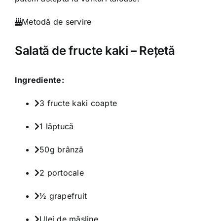
Metodă de servire
Salată de fructe kaki – Reţetă
Ingrediente:
3 fructe kaki coapte
1 lăptucă
50g brânză
2 portocale
½ grapefruit
Ulei de măsline