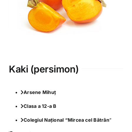
Varia
Clubul Iubim Fructele
Kaki (persimon)
Arsene Mihuţ
Clasa a 12-a B
Colegiul Național “Mircea cel Bătrân
”