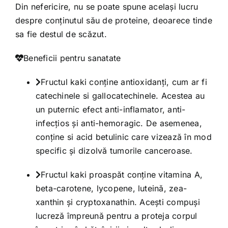
Din nefericire, nu se poate spune acelaşi lucru
despre conţinutul său de proteine, deoarece tinde
sa fie destul de scăzut.
Beneficii pentru sanatate
Fructul kaki conţine antioxidanţi, cum ar fi
catechinele si gallocatechinele. Acestea au
un puternic efect anti-inflamator, anti-
infecţios şi anti-hemoragic. De asemenea,
conţine si acid betulinic care vizează în mod
specific și dizolvă tumorile canceroase.
Fructul kaki proaspăt conţine vitamina A,
beta-carotene, lycopene, luteină, zea-
xanthin şi cryptoxanathin. Aceşti compuşi
lucreză împreună pentru a proteja corpul