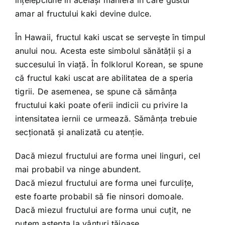
amar al fructului kaki devine dulce.
În Hawaii, fructul kaki uscat se serveşte în timpul
anului nou. Acesta este simbolul sănătăţii şi a
succesului în viaţă. În folklorul Korean, se spune
că fructul kaki uscat are abilitatea de a speria
tigrii. De asemenea, se spune că sămânţa
fructului kaki poate oferii indicii cu privire la
intensitatea iernii ce urmează. Sămânţa trebuie
secţionată şi analizată cu atenţie.
Dacă miezul fructului are forma unei linguri, cel
mai probabil va ninge abundent.
Dacă miezul fructului are forma unei furculiţe,
este foarte probabil să fie ninsori domoale.
Dacă miezul fructului are forma unui cuţit, ne
putem astepta la vânturi tăioase.