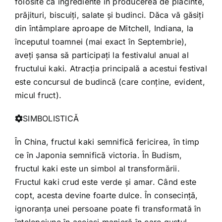
folosite ca ingrediente în producerea de plăcinte,
prăjituri, biscuiţi, salate şi budinci. Dăca vă găsiţi
din întâmplare aproape de Mitchell, Indiana, la
începutul toamnei (mai exact în Septembrie),
aveţi şansa să participaţi la festivalul anual al
fructului kaki. Atracţia principală a acestui festival
este concursul de budincă (care conţine, evident,
micul fruct).
SIMBOLISTICĂ
În China, fructul kaki semnifică fericirea, în timp
ce în Japonia semnifică victoria. În Budism,
fructul kaki este un simbol al transformării.
Fructul kaki crud este verde şi amar. Când este
copt, acesta devine foarte dulce. În consecinţă,
ignoranţa unei persoane poate fi transformată în
înţelepciune în aceiaşi manieră în care gustul