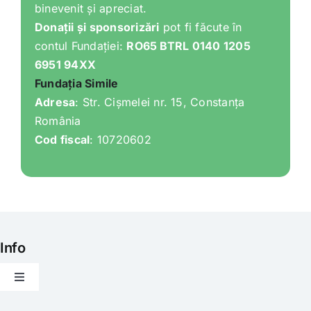
binevenit și apreciat.
Donații și sponsorizări
pot fi făcute în
contul Fundației:
RO65 BTRL 0140 1205
6951 94XX
Fundația Simile
Adresa
: Str. Cișmelei nr. 15, Constanța
România
Cod fiscal
: 10720602
Info
Toggle
Navigation