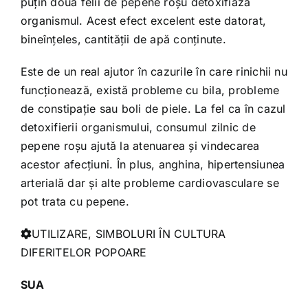
puțin două felii de pepene roșu detoxifiază
organismul. Acest efect excelent este datorat,
bineînțeles, cantității de apă conținute.
Este de un real ajutor în cazurile în care rinichii nu
funcționează, există probleme cu bila, probleme
de constipație sau boli de piele. La fel ca în cazul
detoxifierii organismului, consumul zilnic de
pepene roșu ajută la atenuarea și vindecarea
acestor afecțiuni. În plus, anghina, hipertensiunea
arterială dar și alte probleme cardiovasculare se
pot trata cu pepene.
UTILIZARE, SIMBOLURI ÎN CULTURA
DIFERITELOR POPOARE
SUA