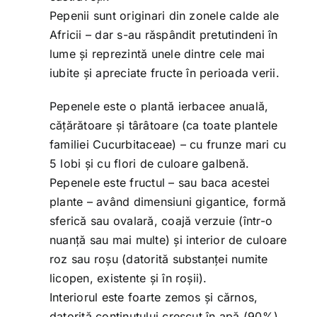
Pepenii sunt originari din zonele calde ale
Africii – dar s-au răspândit pretutindeni în
lume și reprezintă unele dintre cele mai
iubite și apreciate fructe în perioada verii.
Pepenele este o plantă ierbacee anuală,
cățărătoare și târâtoare (ca toate plantele
familiei Cucurbitaceae) – cu frunze mari cu
5 lobi și cu flori de culoare galbenă.
Pepenele este fructul – sau baca acestei
plante – având dimensiuni gigantice, formă
sferică sau ovalară, coajă verzuie (într-o
nuanță sau mai multe) și interior de culoare
roz sau roșu (datorită substanței numite
licopen, existente și în roșii).
Interiorul este foarte zemos și cărnos,
datorită conținutului crescut în apă (90%).