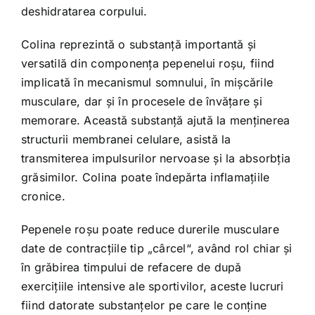
deshidratarea corpului.
Colina reprezintă o substanţă importantă şi
versatilă din componenţa pepenelui roşu, fiind
implicată în mecanismul somnului, în mișcările
musculare, dar și în procesele de învățare și
memorare. Această substanță ajută la menţinerea
structurii membranei celulare, asistă la
transmiterea impulsurilor nervoase şi la absorbţia
grăsimilor. Colina poate îndepărta inflamaţiile
cronice.
Pepenele roşu poate reduce durerile musculare
date de contracţiile tip „cârcel“, având rol chiar și
în grăbirea timpului de refacere de după
exercițiile intensive ale sportivilor, aceste lucruri
fiind datorate substanțelor pe care le conține