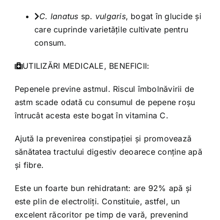
C. lanatus
sp.
vulgaris
, bogat în glucide și
care cuprinde varietățile cultivate pentru
consum.
UTILIZĂRI MEDICALE, BENEFICII:
Pepenele previne astmul. Riscul îmbolnăvirii de
astm scade odată cu consumul de pepene roșu
întrucât acesta este bogat în vitamina C.
Ajută la prevenirea constipaţiei şi promovează
sănătatea tractului digestiv deoarece conţine apă
şi fibre.
Este un foarte bun rehidratant: are 92% apă şi
este plin de electroliţi. Constituie, astfel, un
excelent răcoritor pe timp de vară, prevenind