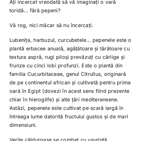
Ați incercat vreodată să vă imaginați o vară
toridă… fără pepeni?
Vă rog, nici măcar să nu încercați.
Lubenița, harbuzul, curcubetele… pepenele este o
plantă erbacee anuală, agățătoare și târâtoare cu
textura aspră, rugi piloși prevăzuți cu cârlige și
frunze cu cinci lobi profunzi. Este o plantă din
familia Cucurbitaceae, genul Citrullus, originară
de pe continentul african și cultivată pentru prima
oară în Egipt (dovezi în acest sens fiind prezente
chiar în hieroglife) și alte țări mediteraneene.
Astăzi, pepenele este cultivat pe scară largă în
întreaga lume datorită fructului gustos și de mari
dimensiuni.
Verile călduroase se combat cu ușurință