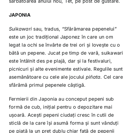
sărbătoarea anului nou, Tết, pe post de gustare.
JAPONIA
Suikawari
sau, tradus, “Sfărâmarea pepenelui”
este un joc tradițional Japonez în care un om
legat la ochi se învârte de trei ori și lovește cu o
bâtă un pepene. Jucat pe timp de vară, suikawari
este întâlnit des pe plajă, dar și la festivaluri,
picnicuri și alte evenimente estivale. Regulile sunt
asemănătoare cu cele ale jocului
piñata
. Cel care
sfărâmă primul pepenele câștigă.
Fermierii din Japonia au conceput pepeni sub
formă de cub, inițial pentru o depozitare mai
ușoară. Acești pepeni ciudați cresc în cutii de
sticlă de la care își asumă forma și sunt vânduți
pe piață la un preț dublu chiar față de pepenii