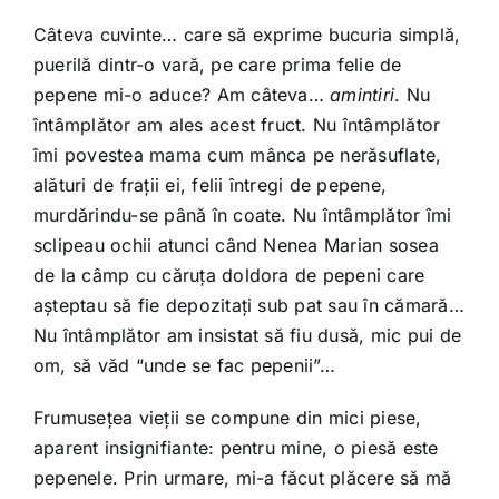
Câteva cuvinte… care să exprime bucuria simplă,
puerilă dintr-o vară, pe care prima felie de
pepene mi-o aduce? Am câteva…
amintiri
. Nu
întâmplător am ales acest fruct. Nu întâmplător
îmi povestea mama cum mânca pe nerăsuflate,
alături de frații ei, felii întregi de pepene,
murdărindu-se până în coate. Nu întâmplător îmi
sclipeau ochii atunci când Nenea Marian sosea
de la câmp cu căruța doldora de pepeni care
așteptau să fie depozitați sub pat sau în cămară…
Nu întâmplător am insistat să fiu dusă, mic pui de
om, să văd “unde se fac pepenii”…
Frumusețea vieții se compune din mici piese,
aparent insignifiante: pentru mine, o piesă este
pepenele. Prin urmare, mi-a făcut plăcere să mă