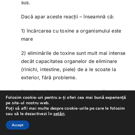
sus.
Dacă apar aceste reacții – înseamnă că:
1) încărcarea cu toxine a organismului este
mare
2) eliminările de toxine sunt mult mai intense
decât capacitatea organelor de eliminare
(rinichi, intestine, piele) de a le scoate la
exterior, fără probleme.
De cele mai multe ori se recomandă
Folosim cookie-uri pentru a-ți oferi cea mai bună experiență
”temperarea” detoxifierii -și introducerea
pe site-ul nostru web.
atât a legumelor în alimentație (care
Poți să afli mai multe despre cookie-urile pe care le folosim
sau să le dezactivezi în
setări
.
încetinesc procesul de detoxifiere) sau a
hranei gătite (care oprește procesul de
Accept
detoxifiere).