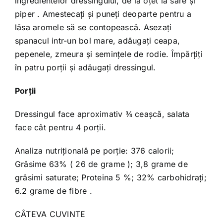
ingredientelor dressingului, de la oțet la sare și
piper . Amestecați și puneți deoparte pentru a
lăsa aromele să se contopească. Asezați
spanacul intr-un bol mare, adăugați ceapa,
pepenele, zmeura și semințele de rodie. Împărțiți
în patru porții și adăugați dressingul.
Porții
Dressingul face aproximativ ¾ ceașcă, salata
face cât pentru 4 porții.
Analiza nutrițională pe porție: 376 calorii;
Grăsime 63% ( 26 de grame ); 3,8 grame de
grăsimi saturate; Proteina 5 %; 32% carbohidrați;
6.2 grame de fibre .
CÂTEVA CUVINTE