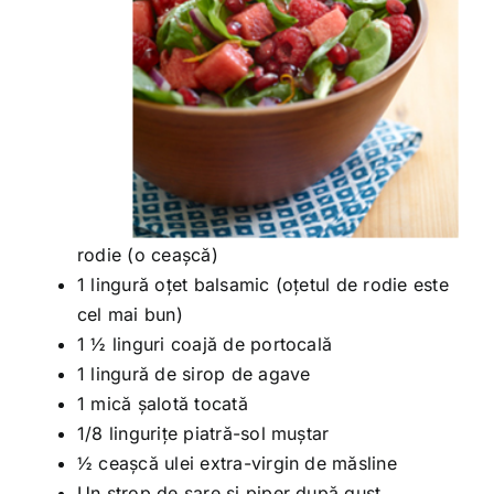
rodie (o ceașcă)
1 lingură oțet balsamic (oțetul de rodie este
cel mai bun)
1 ½ linguri coajă de portocală
1 lingură de sirop de agave
1 mică șalotă tocată
1/8 lingurițe piatră-sol muștar
½ ceașcă ulei extra-virgin de măsline
Un strop de sare și piper după gust