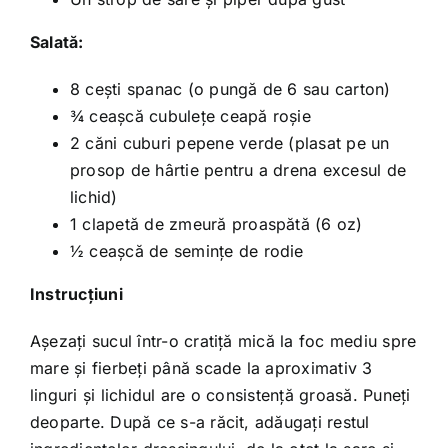
Salată
:
8 cești spanac (o pungă de 6 sau carton)
¾ ceașcă cubulețe ceapă roșie
2 căni cuburi pepene verde (plasat pe un
prosop de hârtie pentru a drena excesul de
lichid)
1 clapetă de zmeură proaspătă (6 oz)
½ ceașcă de semințe de rodie
Instrucțiuni
Așezați sucul într-o cratiță mică la foc mediu spre
mare și fierbeți până scade la aproximativ 3
linguri și lichidul are o consistență groasă. Puneți
deoparte. După ce s-a răcit, adăugați restul