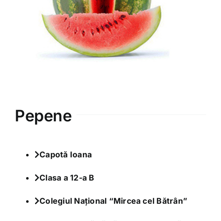
Varia
Clubul Iubim Fructele
Pepene
Capotă Ioana
Clasa a 12-a B
Colegiul Național “Mircea cel Bătrân”