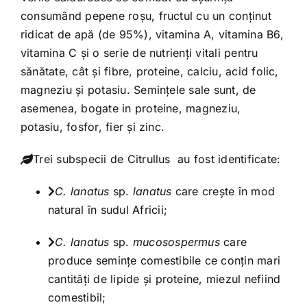
consumând pepene roșu, fructul cu un conținut
ridicat de apă (de 95%), vitamina A, vitamina B6,
vitamina C și o serie de nutrienți vitali pentru
sănătate, cât și fibre, proteine, calciu, acid folic,
magneziu și potasiu. Semințele sale sunt, de
asemenea, bogate in proteine, magneziu,
potasiu, fosfor, fier și zinc.
Trei subspecii de Citrullus au fost identificate:
C. lanatus
sp.
lanatus
care crește în mod
natural în sudul Africii;
C. lanatus
sp.
mucosospermus
care
produce semințe comestibile ce conțin mari
cantități de lipide și proteine, miezul nefiind
comestibil;