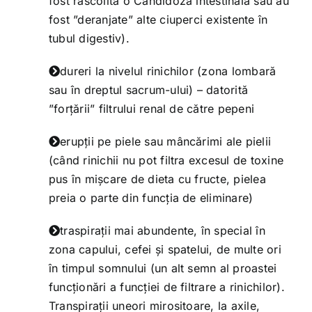
fost răscolită o Candidoză intestinală sau au
fost ”deranjate” alte ciuperci existente în
tubul digestiv).
dureri la nivelul rinichilor (zona lombară
sau în dreptul sacrum-ului) – datorită
”forțării” filtrului renal de către pepeni
erupții pe piele sau mâncărimi ale pielii
(când rinichii nu pot filtra excesul de toxine
pus în mișcare de dieta cu fructe, pielea
preia o parte din funcția de eliminare)
traspirații mai abundente, în special în
zona capului, cefei și spatelui, de multe ori
în timpul somnului (un alt semn al proastei
funcționări a funcției de filtrare a rinichilor).
Transpirații uneori mirositoare, la axile,