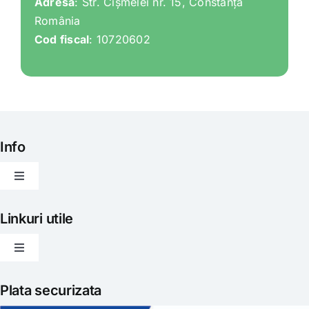
Adresa
: Str. Cișmelei nr. 15, Constanța
România
Cod fiscal
: 10720602
Info
Toggle
Navigation
Articole
Linkuri utile
Toggle
Evenimente
Navigation
Politica de livrare
Plata securizata
Gatit creativ