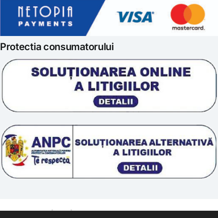
Politica de retur
Iubim fructele
Protectia consumatorului
Prelucrarea datelor
Scoala „Sanatate 5D”
Termeni si conditii
Tratamente naturale
Politica cookie
© 2011 – [year] Fundatia Simile. Toate drepturile