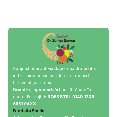
Varia
Clubul Iubim Fructele
Sprijinul acordat Fundației noastre pentru
îndeplinirea misiunii sale este oricând
binevenit și apreciat.
Donații și sponsorizări
pot fi făcute în
contul Fundației:
RO65 BTRL 0140 1205
6951 94XX
Fundația Simile