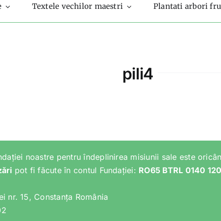
e
Textele vechilor maestri
Plantati arbori fru
pili4
ndației noastre pentru îndeplinirea misiunii sale este oricân
zări
pot fi făcute în contul Fundației:
RO65 BTRL 0140 12
lei nr. 15, Constanța România
02