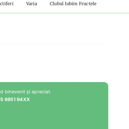
ctiferi
Varia
Clubul Iubim Fructele
d binevenit și apreciat.
05 6951 94XX