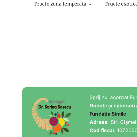
Fructe zona temperata
Fructe exotic
Sprijinul acordat Fu
Donații și sponsori
Fundația Simile
Adresa
: Str. Cișme
Cod fiscal
: 107206