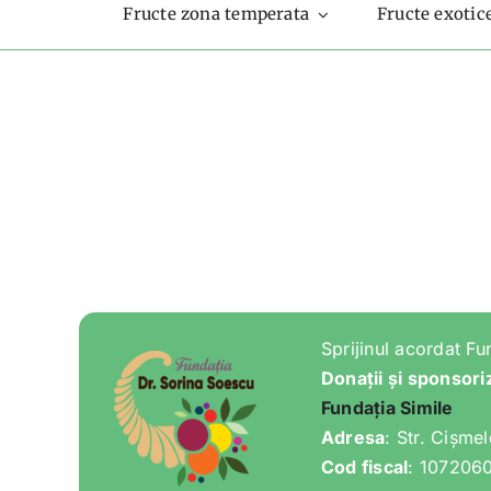
Fructe zona temperata
Fructe exotic
Sprijinul acordat Fu
Donații și sponsori
Fundația Simile
Adresa
: Str. Cișme
Cod fiscal
: 107206