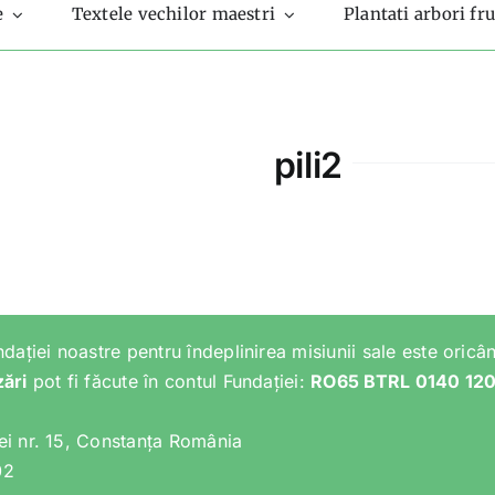
e
Textele vechilor maestri
Plantati arbori fru
pili2
ndației noastre pentru îndeplinirea misiunii sale este oricân
zări
pot fi făcute în contul Fundației:
RO65 BTRL 0140 12
lei nr. 15, Constanța România
02