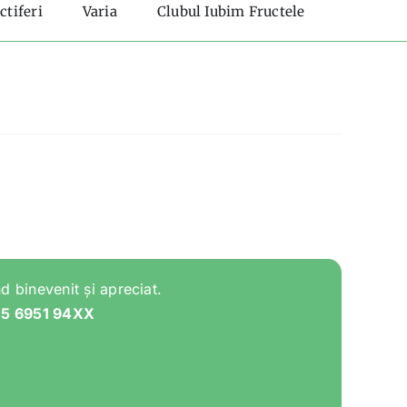
ctiferi
Varia
Clubul Iubim Fructele
d binevenit și apreciat.
05 6951 94XX