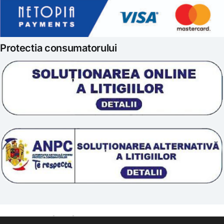
Politica de retur
Iubim fructele
Protectia consumatorului
Prelucrarea datelor
Scoala „Sanatate 5D”
Termeni si conditii
Tratamente naturale
Politica cookie
© 2011 – [year] Fundatia Simile. Toate drepturile