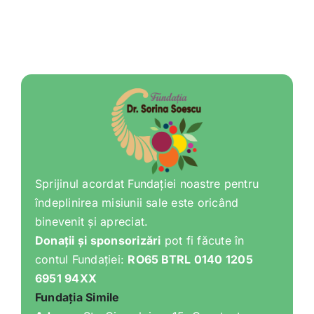
Varia
Clubul Iubim Fructele
Sprijinul acordat Fundației noastre pentru
îndeplinirea misiunii sale este oricând
binevenit și apreciat.
Donații și sponsorizări
pot fi făcute în
contul Fundației:
RO65 BTRL 0140 1205
6951 94XX
Fundația Simile