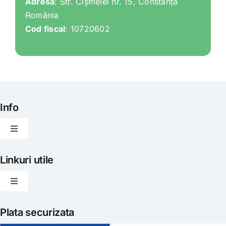
Adresa
: Str. Cișmelei nr. 15, Constanța
România
Cod fiscal
: 10720602
Info
Toggle
Navigation
Articole
Linkuri utile
Toggle
Evenimente
Navigation
Politica de livrare
Plata securizata
Gatit creativ