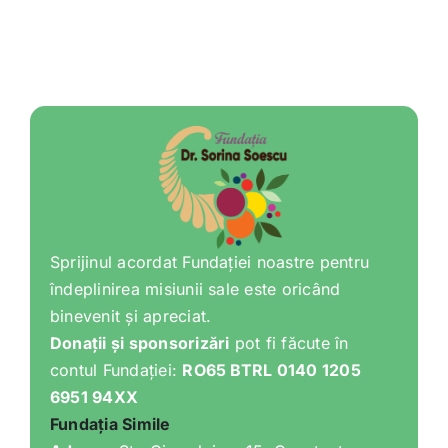
Varia
Clubul Iubim Fructele
Sprijinul acordat Fundației noastre pentru
îndeplinirea misiunii sale este oricând
binevenit și apreciat.
Donații și sponsorizări
pot fi făcute în
contul Fundației:
RO65 BTRL 0140 1205
6951 94XX
Fundația Simile