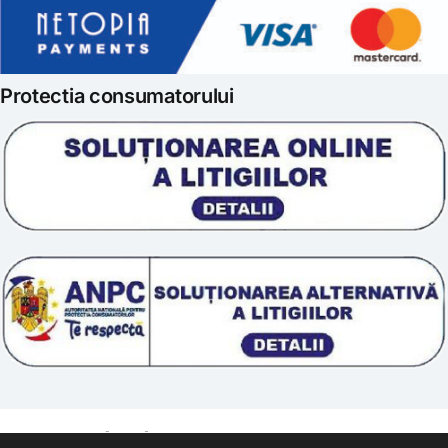
Politica de retur
Iubim fructele
Protectia consumatorului
Prelucrarea datelor
Scoala „Sanatate 5D”
Termeni si conditii
Tratamente naturale
Politica cookie
© 2011 – [year] Fundatia Simile. Toate drepturile