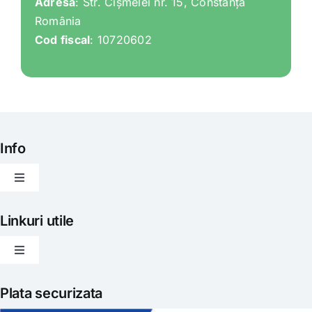
Adresa
: Str. Cișmelei nr. 15, Constanța
România
Cod fiscal
: 10720602
Info
Toggle
Navigation
Articole
Linkuri utile
Toggle
Evenimente
Navigation
Politica de livrare
Plata securizata
Gatit creativ