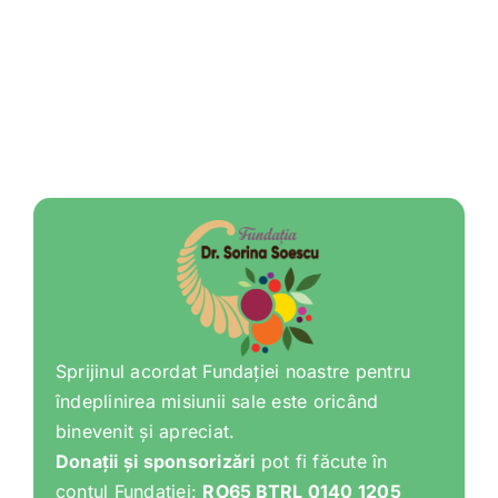
Sprijinul acordat Fundației noastre pentru
îndeplinirea misiunii sale este oricând
binevenit și apreciat.
Donații și sponsorizări
pot fi făcute în
contul Fundației:
RO65 BTRL 0140 1205