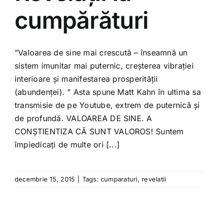
Shop
cumpărături
Tratamente naturale
”Valoarea de sine mai crescută – înseamnă un
sistem imunitar mai puternic, creșterea vibrației
Iubim fructele
interioare și manifestarea prosperității
(abundenței). ” Asta spune Matt Kahn în ultima sa
transmisie de pe Youtube, extrem de puternică și
de profundă. VALOAREA DE SINE. A
CONȘTIENTIZA CĂ SUNT VALOROS! Suntem
împiedicați de multe ori [...]
decembrie 15, 2015
|
Tags:
cumparaturi
,
revelatii