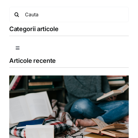
Search
for:
Categorii articole
Toggle
Navigation
Articole recente
Copii
Detoxifiere
Dieta
Fără categorie