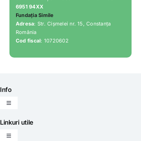
6951 94XX
Fundația Simile
Adresa
: Str. Cișmelei nr. 15, Constanța
România
Cod fiscal
: 10720602
Info
Toggle
Navigation
Articole
Linkuri utile
Toggle
Evenimente