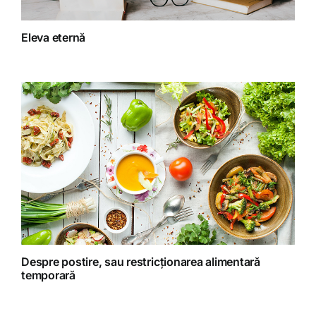
Fitoterapie
Eleva eternă
Gatit creativ
Homeopatie
Retete fructariene
Retete preparate
Retete Raw (nepreparate termic)
Despre postire, sau restricționarea alimentară
temporară
Spiritualitate