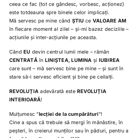
ceea ce fac (tot ce gândesc, vorbesc, acționez)
este totdeauna spre binele celor implicați.
Mă servesc pe mine când
ȘTIU
ce
VALOARE AM
în fiecare moment al zilei – și-mi bazez deciziile –
acțiunile și inter-acțiunile pe aceasta.
Când
EU
devin centrul lumii mele – rămân
CENTRATĂ
în
LINIȘTEA, LUMINA
și
IUBIREA
care sunt – mă servesc bine pe mine – și sunt în
stare să-i servesc eficient și bine pe ceilalți.
REVOLUȚIA
adevărată este
REVOLUȚIA
INTERIOARĂ
!
Mulțumesc ”
lecției de la cumpărături
”!
Cine a spus că trebuie să mergi în mănăstire, în
peșteri, în creierul munților sau în păduri, pentru a