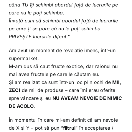
când TU îți schimbi abordul față de lucrurile pe
care nu le poți schimba.
Învață cum să schimbi abordul față de lucrurile
pe care ți se pare că nu le poți schimba.
PRIVEȘTE lucrurile diferit.
”
Am avut un moment de revelație imens, într-un
supermarket.
M-am dus să caut fructe exotice, dar raionul nu
mai avea fructele pe care le căutam eu.
Și am realizat că sunt într-un loc plin ochi de
MII,
ZECI
de mii de produse – care îmi erau oferite
spre vânzare și eu
NU AVEAM NEVOIE DE NIMIC
DE ACOLO
.
În momentul în care mi-am definit că am nevoie
de X și Y – pot să pun ”
filtrul
” în acceptarea /