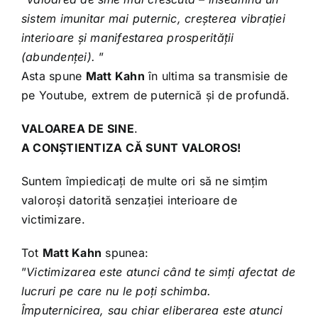
Shop
sistem imunitar mai puternic, creșterea vibrației
interioare și manifestarea prosperității
Tratamente naturale
(abundenței).
”
Asta spune
Matt Kahn
în ultima sa transmisie de
pe Youtube, extrem de puternică și de profundă.
Iubim fructele
VALOAREA DE SINE
.
A CONȘTIENTIZA CĂ SUNT VALOROS!
Suntem împiedicați de multe ori să ne simțim
valoroși datorită senzației interioare de
victimizare.
Tot
Matt Kahn
spunea:
”
Victimizarea este atunci când te simți afectat de
lucruri pe care nu le poți schimba.
Împuternicirea, sau chiar eliberarea este atunci