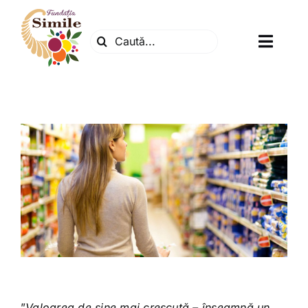
Skip
to
Search
content
Toggl
for:
Navig
Fundatia
Centrul natura
Articole
Dr. Soescu
Evenimente
”
Valoarea de sine mai crescută – înseamnă un