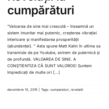
Shop
cumpărături
Tratamente naturale
”Valoarea de sine mai crescută – înseamnă un
sistem imunitar mai puternic, creșterea vibrației
Iubim fructele
interioare și manifestarea prosperității
(abundenței). ” Asta spune Matt Kahn în ultima sa
transmisie de pe Youtube, extrem de puternică și
de profundă. VALOAREA DE SINE. A
CONȘTIENTIZA CĂ SUNT VALOROS! Suntem
împiedicați de multe ori [...]
decembrie 15, 2015
|
Tags:
cumparaturi
,
revelatii