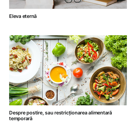
Fitoterapie
Eleva eternă
Gatit creativ
Homeopatie
Retete fructariene
Retete preparate
Retete Raw (nepreparate termic)
Despre postire, sau restricționarea alimentară
temporară
Spiritualitate