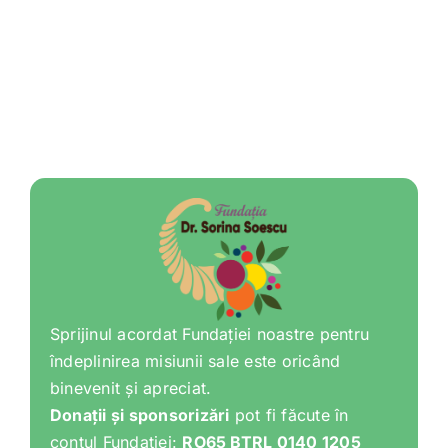
Sprijinul acordat Fundației noastre pentru
îndeplinirea misiunii sale este oricând
binevenit și apreciat.
Donații și sponsorizări
pot fi făcute în
contul Fundației:
RO65 BTRL 0140 1205