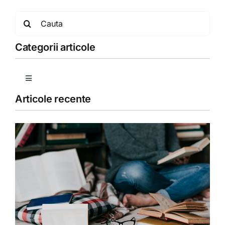
Search
for:
Categorii articole
Toggle
Navigation
Articole recente
Copii
Detoxifiere
Dieta
Fără categorie