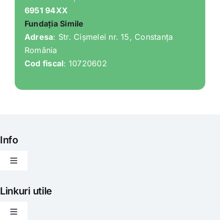
6951 94XX
Fundația Simile
Adresa
: Str. Cișmelei nr. 15, Constanța
România
Cod fiscal
: 10720602
Info
Toggle
Navigation
Articole
Linkuri utile
Toggle
Evenimente