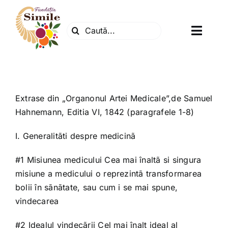
Skip
to
Search
content
Toggl
for:
Navig
Fundatia
Centrul natura
Extrase din „Organonul Artei Medicale”,de Samuel
Hahnemann, Editia VI, 1842 (paragrafele 1-8)
Articole
I. Generalitãti despre medicinã
#1 Misiunea medicului Cea mai înaltã si singura
Dr. Soescu
misiune a medicului o reprezintã transformarea
bolii în sãnãtate, sau cum i se mai spune,
Evenimente
vindecarea
#2 Idealul vindecãrii Cel mai înalt ideal al