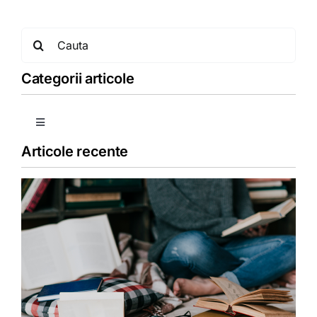
Search
for:
Categorii articole
Toggle
Navigation
Articole recente
Copii
Detoxifiere
Dieta
Fără categorie