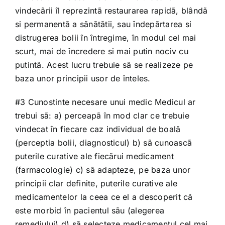
Shop
vindecãrii îl reprezintã restaurarea rapidã, blândã
si permanentã a sãnãtãtii, sau îndepãrtarea si
Tratamente naturale
distrugerea bolii în întregime, în modul cel mai
scurt, mai de încredere si mai putin nociv cu
putintã. Acest lucru trebuie sã se realizeze pe
Iubim fructele
baza unor principii usor de înteles.
#3 Cunostinte necesare unui medic Medicul ar
trebui sã: a) perceapã în mod clar ce trebuie
vindecat în fiecare caz individual de boalã
(perceptia bolii, diagnosticul) b) sã cunoascã
puterile curative ale fiecãrui medicament
(farmacologie) c) sã adapteze, pe baza unor
principii clar definite, puterile curative ale
medicamentelor la ceea ce el a descoperit cã
este morbid în pacientul sãu (alegerea
remediului) d) sã selecteze medicamentul cel mai