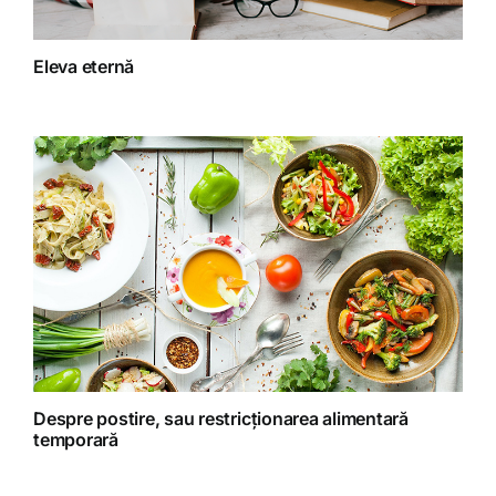
Fitoterapie
Eleva eternă
Gatit creativ
Homeopatie
Retete fructariene
Retete preparate
Retete Raw (nepreparate termic)
Despre postire, sau restricționarea alimentară
temporară
Spiritualitate