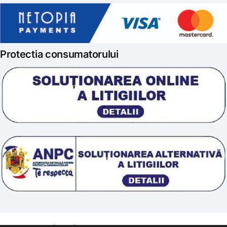
Gatit creativ
Politica de retur
Iubim fructele
Protectia consumatorului
Prelucrarea datelor
Scoala „Sanatate 5D”
Termeni si conditii
Tratamente naturale
Politica cookie