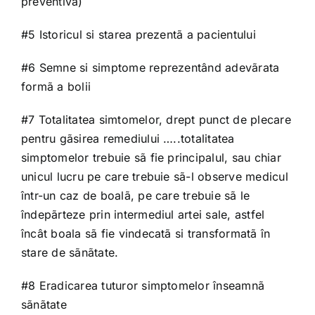
preventivã)
#5 Istoricul si starea prezentã a pacientului
#6 Semne si simptome reprezentând adevãrata
formã a bolii
#7 Totalitatea simtomelor, drept punct de plecare
pentru gãsirea remediului …..totalitatea
simptomelor trebuie sã fie principalul, sau chiar
unicul lucru pe care trebuie sã-l observe medicul
într-un caz de boalã, pe care trebuie sã le
îndepãrteze prin intermediul artei sale, astfel
încât boala sã fie vindecatã si transformatã în
stare de sãnãtate.
#8 Eradicarea tuturor simptomelor înseamnã
sãnãtate