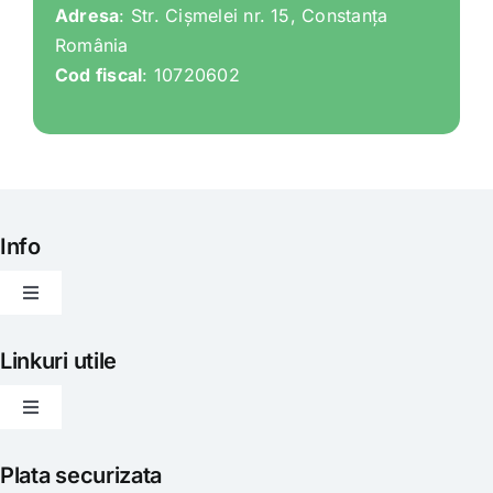
Adresa
: Str. Cișmelei nr. 15, Constanța
România
Cod fiscal
: 10720602
Info
Toggle
Navigation
Articole
Linkuri utile
Toggle
Evenimente
Navigation
Politica de livrare
Plata securizata