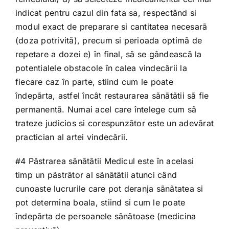
indicat pentru cazul din fata sa, respectând si
modul exact de preparare si cantitatea necesarã
(doza potrivitã), precum si perioada optimã de
repetare a dozei e) în final, sã se gândeascã la
potentialele obstacole în calea vindecãrii la
fiecare caz în parte, stiind cum le poate
îndepãrta, astfel încât restaurarea sãnãtãtii sã fie
permanentã. Numai acel care întelege cum sã
trateze judicios si corespunzãtor este un adevãrat
practician al artei vindecãrii.
#4 Pãstrarea sãnãtãtii Medicul este în acelasi
timp un pãstrãtor al sãnãtãtii atunci când
cunoaste lucrurile care pot deranja sãnãtatea si
pot determina boala, stiind si cum le poate
îndepãrta de persoanele sãnãtoase (medicina