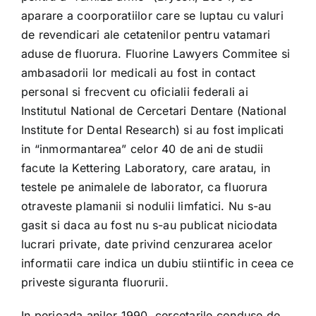
aparare a coorporatiilor care se luptau cu valuri
de revendicari ale cetatenilor pentru vatamari
aduse de fluorura. Fluorine Lawyers Commitee si
ambasadorii lor medicali au fost in contact
personal si frecvent cu oficialii federali ai
Institutul National de Cercetari Dentare (National
Institute for Dental Research) si au fost implicati
in “inmormantarea” celor 40 de ani de studii
facute la Kettering Laboratory, care aratau, in
testele pe animalele de laborator, ca fluorura
otraveste plamanii si nodulii limfatici. Nu s-au
gasit si daca au fost nu s-au publicat niciodata
lucrari private, date privind cenzurarea acelor
informatii care indica un dubiu stiintific in ceea ce
priveste siguranta fluorurii.
In perioada anilor 1990, cercetarile conduse de