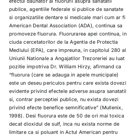
efectul daunator al fluorurii asupra sanatatii
publice, agentiile federale si publice de sanatate
si organizatiile dentare si medicale mari cum ar fi
American Dental Association (ADA), continua sa
promoveze fluorura. Fluorurarea apei continua, in
ciuda cercetatorilor de la Agentia de Protectia
Mediului (EPA), care impreuna, in capitolul 280 al
Uniunii Nationale a Angajatilor Trezoreriei au luat
pozitie impotriva Dr. William Hirzy, afirmand ca
“fluorura (care se adauga in apele municipale)
este un deseu periculos pentru care exista dovezi
evidente privind efectele adverse asupra sanatatii
si, contrar perceptiei publice, nu exista dovezi
privind efecte benefice semnificative” (Mullenix,
1998). Desi fluorura este de 50 de ori mai toxica
decat dioxidul de sulf, inca nu exista norme de
limitare ca si poluant in Actul American pentru