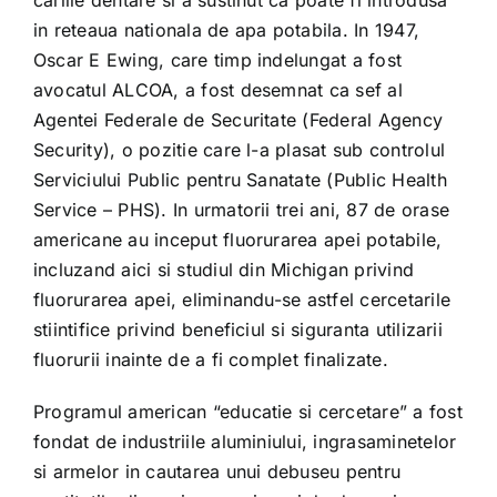
cariile dentare si a sustinut ca poate fi introdusa
in reteaua nationala de apa potabila. In 1947,
Oscar E Ewing, care timp indelungat a fost
avocatul ALCOA, a fost desemnat ca sef al
Agentei Federale de Securitate (Federal Agency
Security), o pozitie care l-a plasat sub controlul
Serviciului Public pentru Sanatate (Public Health
Service – PHS). In urmatorii trei ani, 87 de orase
americane au inceput fluorurarea apei potabile,
incluzand aici si studiul din Michigan privind
fluorurarea apei, eliminandu-se astfel cercetarile
stiintifice privind beneficiul si siguranta utilizarii
fluorurii inainte de a fi complet finalizate.
Programul american “educatie si cercetare” a fost
fondat de industriile aluminiului, ingrasaminetelor
si armelor in cautarea unui debuseu pentru