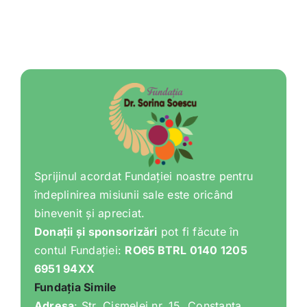
Sprijinul acordat Fundației noastre pentru
îndeplinirea misiunii sale este oricând
binevenit și apreciat.
Donații și sponsorizări
pot fi făcute în
contul Fundației:
RO65 BTRL 0140 1205
6951 94XX
Fundația Simile
Adresa
: Str. Cișmelei nr. 15, Constanța