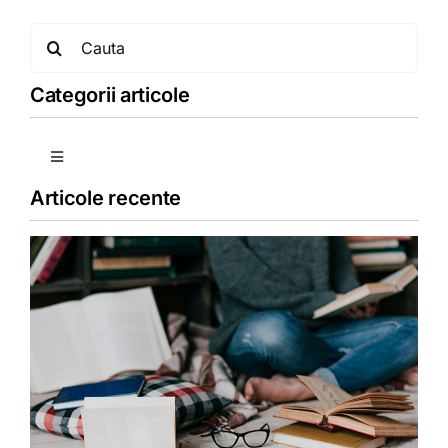
Search
for:
Categorii articole
Toggle
Navigation
Articole recente
Copii
Detoxifiere
Dieta
Fără categorie