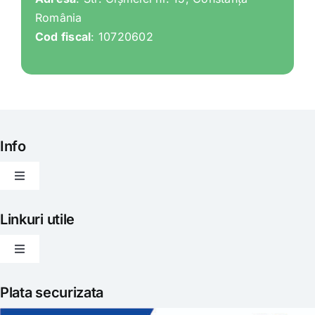
România
Cod fiscal
: 10720602
Info
Toggle
Navigation
Articole
Linkuri utile
Toggle
Evenimente
Navigation
Politica de livrare
Plata securizata
Gatit creativ