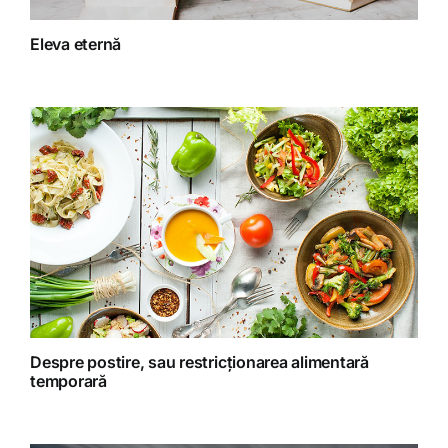
Fitoterapie
Eleva eternă
Gatit creativ
Homeopatie
Retete fructariene
Retete preparate
Retete Raw (nepreparate termic)
Despre postire, sau restricționarea alimentară
temporară
Spiritualitate