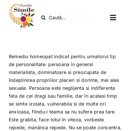
Skip
to
Search
content
Toggl
for:
Navig
Fundatia
Centrul natura
Remediu homeopat indicat pentru urmatorul tip
de personalitate: persoana în general
materialista, dominatoare si preocupata de
Articole
îndeplinirea propriilor placeri si dorinte, mai ales
sexuale. Persoana este neglijenta si indiferenta
Dr. Soescu
fata de cei dragi sau familie, dar în acelasi timp
se simte izolata, vulnerabila si de multe ori
anxioasa, fiindu-i teama sa nu sufere prea tare.
Evenimente
Este grabita, face totul în viteza, vorbeste
repede, manânca repede. Nu se poate concentra,