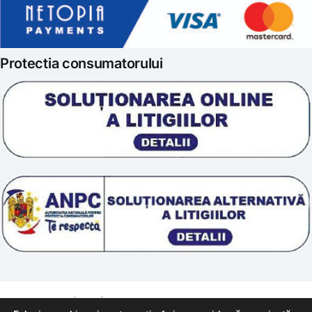
Politica de retur
Iubim fructele
Protectia consumatorului
Prelucrarea datelor
Scoala „Sanatate 5D”
Termeni si conditii
Tratamente naturale
Politica cookie
© 2011 – [year] Fundatia Simile. Toate drepturile