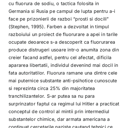
cu fluorura de sodiu, o tactica folosita in
Germania si Rusia pe campul de lupta pentru a-i
face pe prizonierii de razboi “prosti si docili”
(Stephen, 1995). Farben a dezvoltat in timpul
razboiului un proiect de fluorurare a apei in tarile
ocupate deoarece s-a descoperit ca fluorurarea
produce distrugeri usoare intr-o anumita zona din
creier facand astfel, pentru cel afectat, dificila
apararea libertatii, individul devenind mai docil in
fata autoritatilor. Fluorura ramane una dintre cele
mai puternice substante anti-psihotice cunoscute
si reprezinta circa 25% din majoritatea
tranchilizantelor. S-ar putea sa nu para
surprinzator faptul ca regimul lui Hitler a practicat
conceptul de control al mintii prin intermediul
substantelor chimice, dar armata americana a
continuat cercetarile naziste cautand tehnici ce