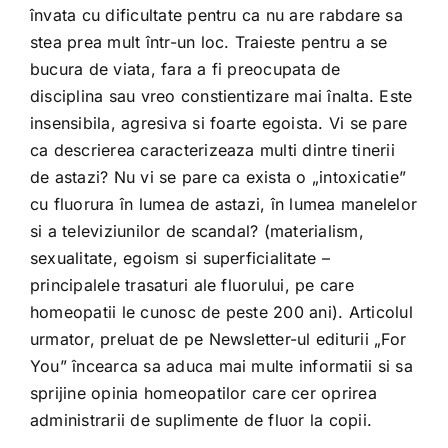
Shop
învata cu dificultate pentru ca nu are rabdare sa
stea prea mult într-un loc. Traieste pentru a se
bucura de viata, fara a fi preocupata de
Tratamente naturale
disciplina sau vreo constientizare mai înalta. Este
insensibila, agresiva si foarte egoista. Vi se pare
Iubim fructele
ca descrierea caracterizeaza multi dintre tinerii
de astazi? Nu vi se pare ca exista o „intoxicatie”
cu fluorura în lumea de astazi, în lumea manelelor
si a televiziunilor de scandal? (materialism,
sexualitate, egoism si superficialitate –
principalele trasaturi ale fluorului, pe care
homeopatii le cunosc de peste 200 ani). Articolul
urmator, preluat de pe Newsletter-ul editurii „For
You” încearca sa aduca mai multe informatii si sa
sprijine opinia homeopatilor care cer oprirea
administrarii de suplimente de fluor la copii.