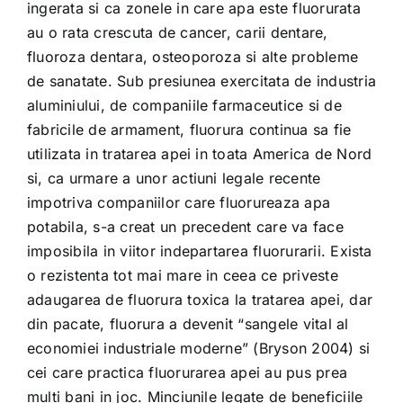
ingerata si ca zonele in care apa este fluorurata
au o rata crescuta de cancer, carii dentare,
fluoroza dentara, osteoporoza si alte probleme
de sanatate. Sub presiunea exercitata de industria
aluminiului, de companiile farmaceutice si de
fabricile de armament, fluorura continua sa fie
utilizata in tratarea apei in toata America de Nord
si, ca urmare a unor actiuni legale recente
impotriva companiilor care fluorureaza apa
potabila, s-a creat un precedent care va face
imposibila in viitor indepartarea fluorurarii. Exista
o rezistenta tot mai mare in ceea ce priveste
adaugarea de fluorura toxica la tratarea apei, dar
din pacate, fluorura a devenit “sangele vital al
economiei industriale moderne” (Bryson 2004) si
cei care practica fluorurarea apei au pus prea
multi bani in joc. Minciunile legate de beneficiile