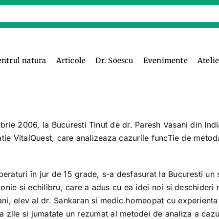
entrul natura
Articole
Dr. Soescu
Evenimente
Ateli
rie 2006, la Bucuresti Tinut de dr. Paresh Vasani din Indi
atie VitalQuest, care analizeaza cazurile funcTie de metod
raturi în jur de 15 grade, s-a desfasurat la Bucuresti un
nie si echilibru, care a adus cu ea idei noi si deschideri n
ni, elev al dr. Sankaran si medic homeopat cu experienta 
oua zile si jumatate un rezumat al metodei de analiza a cazu