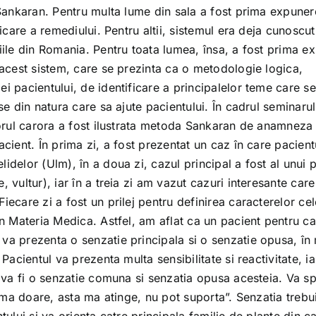
 Sankaran. Pentru multa lume din sala a fost prima expuner
icare a remediului. Pentru altii, sistemul era deja cunoscut
riile din Romania. Pentru toata lumea, însa, a fost prima e
 acest sistem, care se prezinta ca o metodologie logica,
i pacientului, de identificare a principalelor teme care se
se din natura care sa ajute pacientului. În cadrul seminarul
utorul carora a fost ilustrata metoda Sankaran de anamneza 
acient. În prima zi, a fost prezentat un caz în care pacient
idelor (Ulm), în a doua zi, cazul principal a fost al unui 
 vultur), iar în a treia zi am vazut cazuri interesante care
ecare zi a fost un prilej pentru definirea caracterelor celo
in Materia Medica. Astfel, am aflat ca un pacient pentru c
 va prezenta o senzatie principala si o senzatie opusa, î
Pacientul va prezenta multa sensibilitate si reactivitate, ia
iu va fi o senzatie comuna si senzatia opusa acesteia. Va s
ta ma doare, asta ma atinge, nu pot suporta”. Senzatia trebu