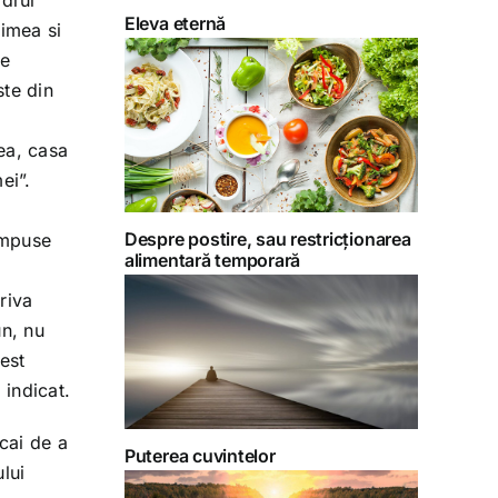
adrul
Eleva eternă
zimea si
re
ste din
mea, casa
ei”.
Despre postire, sau restricționarea
ompuse
alimentară temporară
riva
un, nu
est
 indicat.
cai de a
Puterea cuvintelor
lui