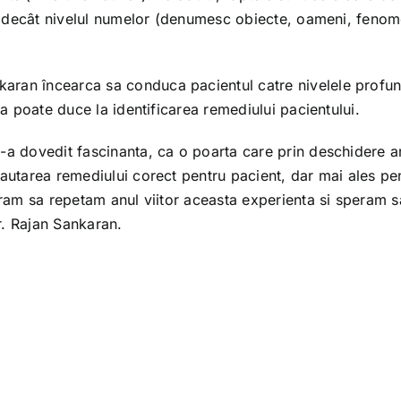
ane decât nivelul numelor (denumesc obiecte, oameni, fenom
aran încearca sa conduca pacientul catre nivelele profun
ra poate duce la identificarea remediului pacientului.
-a dovedit fascinanta, ca o poarta care prin deschidere a
cautarea remediului corect pentru pacient, dar mai ales pe
peram sa repetam anul viitor aceasta experienta si speram 
r. Rajan Sankaran.