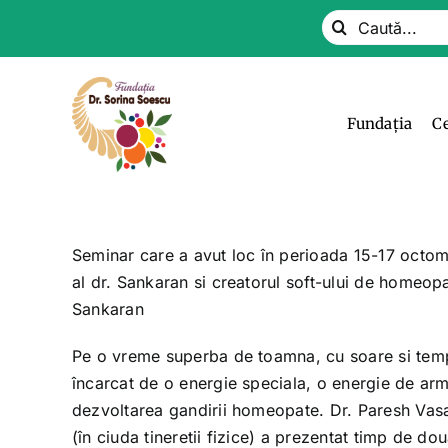
Skip
Search
to
for:
content
Fundația
C
Seminar care a avut loc în perioada 15-17 octomb
al dr. Sankaran si creatorul soft-ului de homeop
Sankaran
Pe o vreme superba de toamna, cu soare si tempe
încarcat de o energie speciala, o energie de armo
dezvoltarea gandirii homeopate. Dr. Paresh Vasa
(în ciuda tineretii fizice) a prezentat timp de d