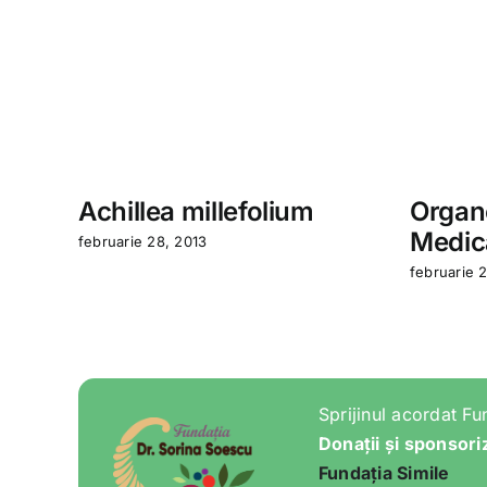
Achillea millefolium
Organo
Medic
februarie 28, 2013
februarie 
Sprijinul acordat Fu
Donații și sponsori
Fundația Simile