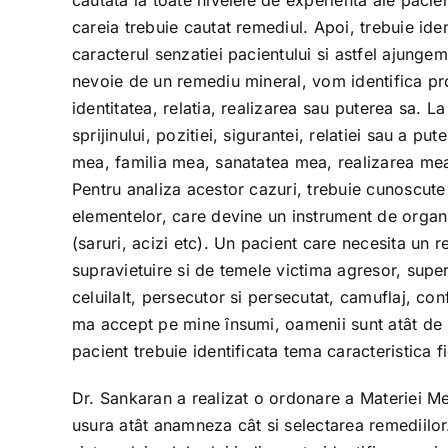
cautata la toate nivelele de experienta ale pacien
careia trebuie cautat remediul. Apoi, trebuie id
caracterul senzatiei pacientului si astfel ajunge
nevoie de un remediu mineral, vom identifica pro
identitatea, relatia, realizarea sau puterea sa. L
sprijinului, pozitiei, sigurantei, relatiei sau a p
mea, familia mea, sanatatea mea, realizarea mea
Pentru analiza acestor cazuri, trebuie cunoscute c
elementelor, care devine un instrument de organ
(saruri, acizi etc). Un pacient care necesita un
supravietuire si de temele victima agresor, superi
celuilalt, persecutor si persecutat, camuflaj, con
ma accept pe mine însumi, oamenii sunt atât de 
pacient trebuie identificata tema caracteristica 
Dr. Sankaran a realizat o ordonare a Materiei Med
usura atât anamneza cât si selectarea remediilor