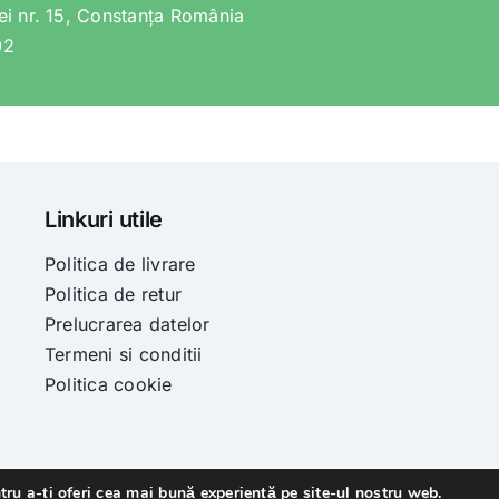
lei nr. 15, Constanța România
02
Linkuri utile
Politica de livrare
Politica de retur
Prelucrarea datelor
Termeni si conditii
Politica cookie
tru a-ți oferi cea mai bună experiență pe site-ul nostru web.