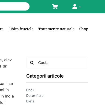
ere
Iubim fructele
Tratamente naturale
Shop
Search
a, elev
for:
a dr.
Categorii articole
 seminar
oi în
Copii
Detoxifiere
în India
Dieta
lui