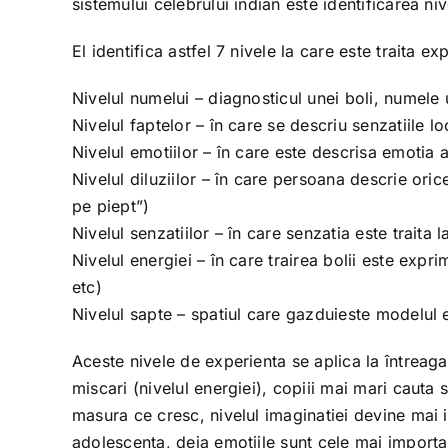
sistemului celebrului indian este identificarea ni
El identifica astfel 7 nivele la care este traita e
Nivelul numelui – diagnosticul unei boli, numele
Nivelul faptelor – în care se descriu senzatiile 
Nivelul emotiilor – în care este descrisa emotia a
Nivelul diluziilor – în care persoana descrie oric
pe piept”)
Nivelul senzatiilor – în care senzatia este traita l
Nivelul energiei – în care trairea bolii este exp
etc)
Nivelul sapte – spatiul care gazduieste modelul 
Aceste nivele de experienta se aplica la întreaga
miscari (nivelul energiei), copiii mai mari cauta s
masura ce cresc, nivelul imaginatiei devine mai imp
adolescenta, deja emotiile sunt cele mai importan