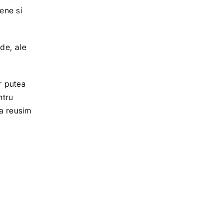
ene si
de, ale
r putea
ntru
sa reusim