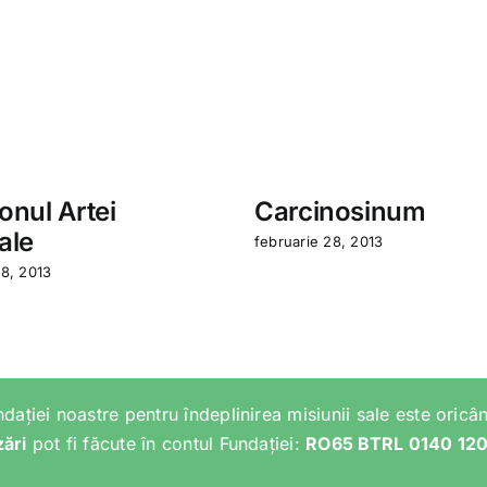
nul Artei
Carcinosinum
ale
februarie 28, 2013
28, 2013
ndației noastre pentru îndeplinirea misiunii sale este oricân
zări
pot fi făcute în contul Fundației:
RO65 BTRL 0140 12