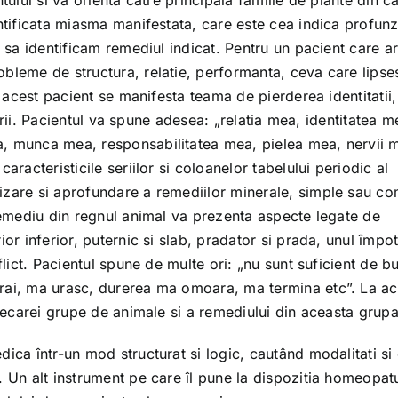
tului si va orienta catre principala familie de plante din c
entificata miasma manifestata, care este cea indica profun
m sa identificam remediul indicat. Pentru un pacient care a
bleme de structura, relatie, performanta, ceva care lipse
a acest pacient se manifesta teama de pierderea identitatii,
uterii. Pacientul va spune adesea: „relatia mea, identitatea 
, munca mea, responsabilitatea mea, pielea mea, nervii m
aracteristicile seriilor si coloanelor tabelului periodic al
izare si aprofundare a remediilor minerale, simple sau c
 remediu din regnul animal va prezenta aspecte legate de
or inferior, puternic si slab, pradator si prada, unul împot
flict. Pacientul spune de multe ori: „nu sunt suficient de b
rai, ma urasc, durerea ma omoara, ma termina etc”. La ac
fiecarei grupe de animale si a remediului din aceasta grupa
ica într-un mod structurat si logic, cautând modalitati si 
. Un alt instrument pe care îl pune la dispozitia homeopatu