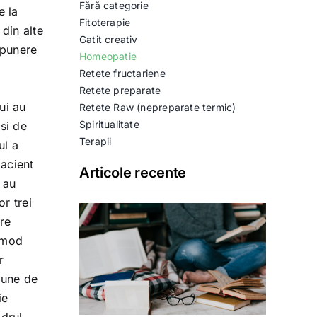
Fără categorie
e la
Fitoterapie
 din alte
Gatit creativ
xpunere
Homeopatie
Retete fructariene
Retete preparate
ui au
Retete Raw (nepreparate termic)
Spiritualitate
si de
Terapii
ul a
pacient
Articole recente
 au
r trei
are
n mod
r
pune de
ie