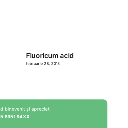
Fluoricum acid
Achi
februarie 28, 2013
februar
d binevenit și apreciat.
05 6951 94XX