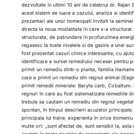
dezvoltate în ultimi 10 ani de celebrul dr. Rajan
acest sistem de luare a cazului, analiza si identif
prezentari ale unor homeopati invitati la semina
directa la noua modalitate în care s-a structurat
structurata, de patrundere în profunzimea energie
regasesc la toate nivelele si de gasire a unei sur
fost prezentat cazuri clinice interesante, cu aj
identificare a sursei remediului necesar pentru p
primit un remediu dintr-o planta, familia Hamamel
care a primit un remediu din regnul animal (Eagle,
primit remedii minerale: Baryta carb, Cobaltum. Fi
regnuri în care au fost sistematizate remediile d
trebuie sa cautam un remediu din regnul vegetal
spontan, în timpul descrierii acuzelor principale. 
principala lui traire, experienta în orice domen
multe ori: „sunt afectat de, sunt sensibil la, as