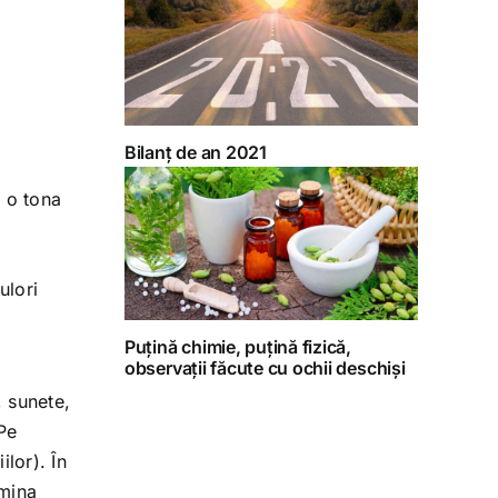
Bilanț de an 2021
e o tona
ulori
Puțină chimie, puțină fizică,
observații făcute cu ochii deschiși
, sunete,
 Pe
ilor). În
omina