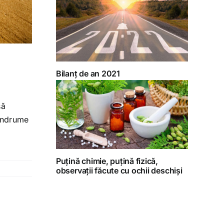
Bilanț de an 2021
să
 îndrume
Puțină chimie, puțină fizică,
observații făcute cu ochii deschiși