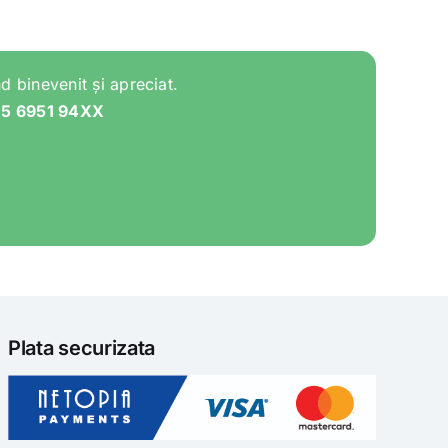
d binevenit și apreciat.
05 6951 94XX
Plata securizata