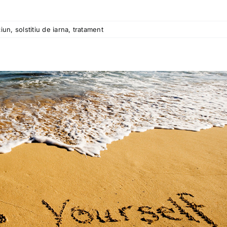
ciun
,
solstitiu de iarna
,
tratament