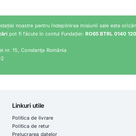
ndației noastre pentru îndeplinirea misiunii sale este oricân
zări
pot fi făcute în contul Fundației:
RO65 BTRL 0140 12
lei nr. 15, Constanța România
02
Linkuri utile
Politica de livrare
Politica de retur
Prelucrarea datelor