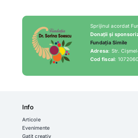
Sprijinul acordat Fu
Donații și sponsori
Fundația Simile
Adresa
: Str. Cișme
Cod fiscal
: 107206
Info
Articole
Evenimente
Gatit creativ