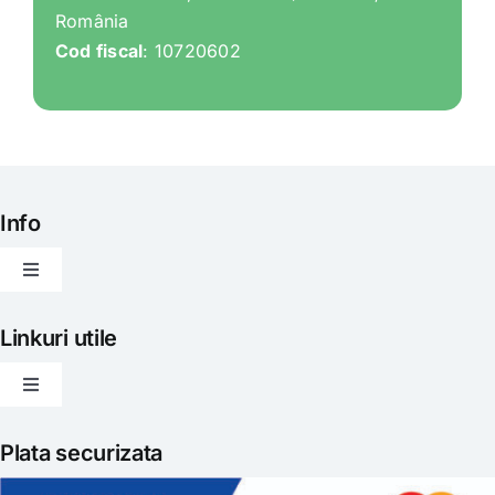
România
Cod fiscal
: 10720602
Info
Toggle
Navigation
Articole
Linkuri utile
Toggle
Evenimente
Navigation
Politica de livrare
Plata securizata
Gatit creativ