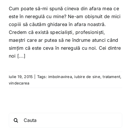
Shop
Cum poate să-mi spună cineva din afara mea ce
este în neregulă cu mine? Ne-am obișnuit de mici
Tratamente naturale
copiii să căutăm ghidarea în afara noastră.
Credem că există specialiști, profesioniști,
maeștri care ar putea să ne îndrume atunci când
Iubim fructele
simțim că este ceva în neregulă cu noi. Cei dintre
noi [...]
iulie 19, 2015
|
Tags:
imbolnavirea
,
iubire de sine
,
tratament
,
vindecarea
Search
for: