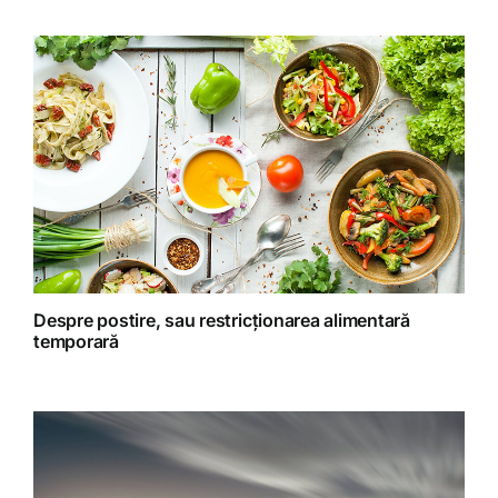
Gatit creativ
Homeopatie
Retete fructariene
Retete preparate
Retete Raw (nepreparate termic)
Despre postire, sau restricționarea alimentară
temporară
Spiritualitate
Terapii