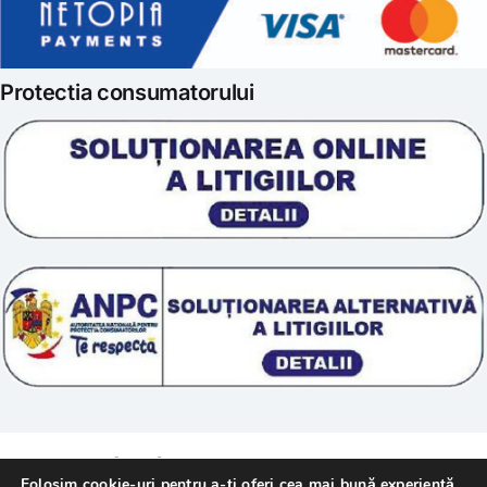
Politica de retur
Iubim fructele
Protectia consumatorului
Prelucrarea datelor
Scoala „Sanatate 5D”
Termeni si conditii
Tratamente naturale
Politica cookie
© 2011 – [year] Fundatia Simile. Toate drepturile
Folosim cookie-uri pentru a-ți oferi cea mai bună experiență