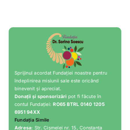
Sprijinul acordat Fundației noastre pentru
îndeplinirea misiunii sale este oricând
binevenit și apreciat.
Donații și sponsorizări
pot fi făcute în
contul Fundației:
RO65 BTRL 0140 1205
6951 94XX
Fundația Simile
Adresa
: Str. Cișmelei nr. 15, Constanța