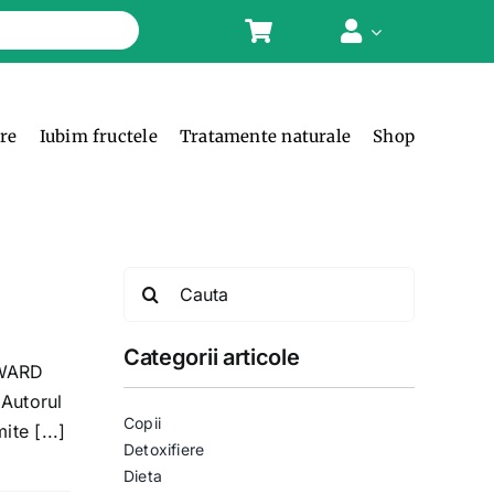
ere
Iubim fructele
Tratamente naturale
Shop
Search
for:
Categorii articole
DWARD
 Autorul
Copii
ite [...]
Detoxifiere
Dieta