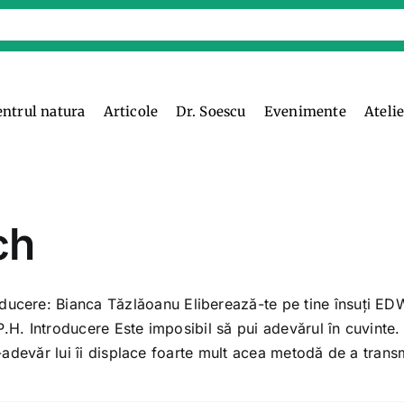
entrul natura
Articole
Dr. Soescu
Evenimente
Ateli
ch
ucere: Bianca Tăzlăoanu Eliberează-te pe tine însuţi E
.H. Introducere Este imposibil să pui adevărul în cuvinte.
r-adevăr lui îi displace foarte mult acea metodă de a transm