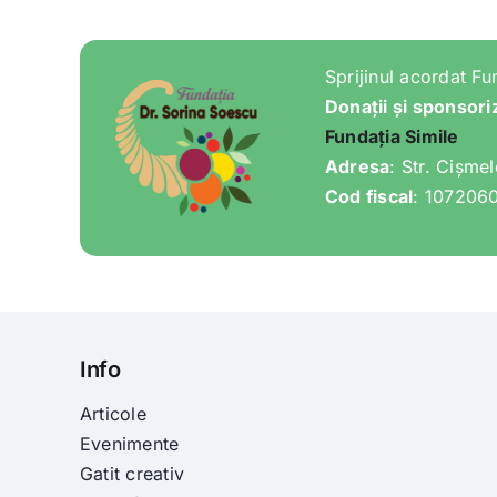
Sprijinul acordat Fu
Donații și sponsori
Fundația Simile
Adresa
: Str. Cișme
Cod fiscal
: 107206
Info
Articole
Evenimente
Gatit creativ