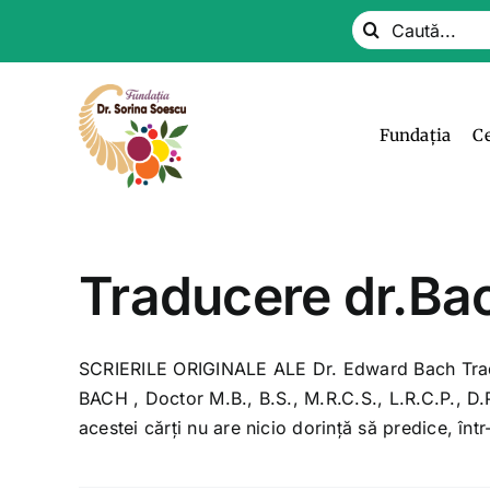
Skip
Search
to
for:
content
Fundația
C
Traducere dr.Ba
SCRIERILE ORIGINALE ALE Dr. Edward Bach Trad
BACH , Doctor M.B., B.S., M.R.C.S., L.R.C.P., D.P
acestei cărţi nu are nicio dorinţă să predice, înt