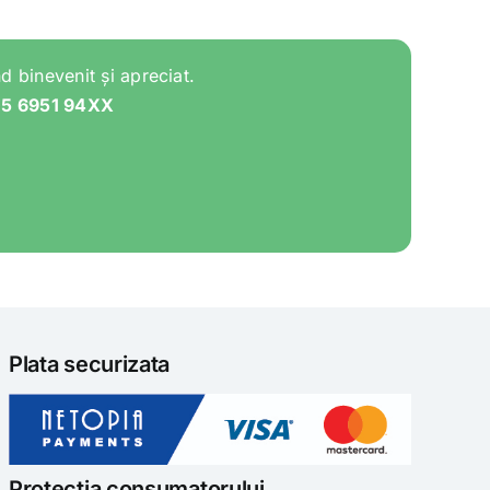
d binevenit și apreciat.
05 6951 94XX
Plata securizata
Protectia consumatorului