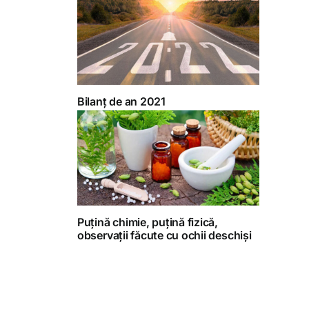
Bilanț de an 2021
Puțină chimie, puțină fizică,
observații făcute cu ochii deschiși