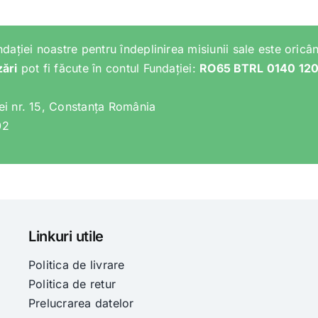
ndației noastre pentru îndeplinirea misiunii sale este oricân
zări
pot fi făcute în contul Fundației:
RO65 BTRL 0140 12
lei nr. 15, Constanța România
02
Linkuri utile
Politica de livrare
Politica de retur
Prelucrarea datelor