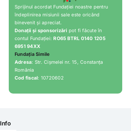
Sprijinul acordat Fundației noastre pentru
îndeplinirea misiunii sale este oricând
binevenit și apreciat.
Donații și sponsorizări
pot fi făcute în
contul Fundației:
RO65 BTRL 0140 1205
6951 94XX
Fundația Simile
Adresa
: Str. Cișmelei nr. 15, Constanța
România
Cod fiscal
: 10720602
Info