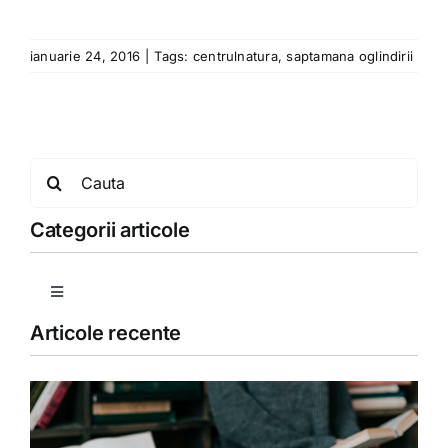
ianuarie 24, 2016
|
Tags:
centrulnatura
,
saptamana oglindirii
Search
for:
Categorii articole
Toggle
Navigation
Articole recente
Copii
Detoxifiere