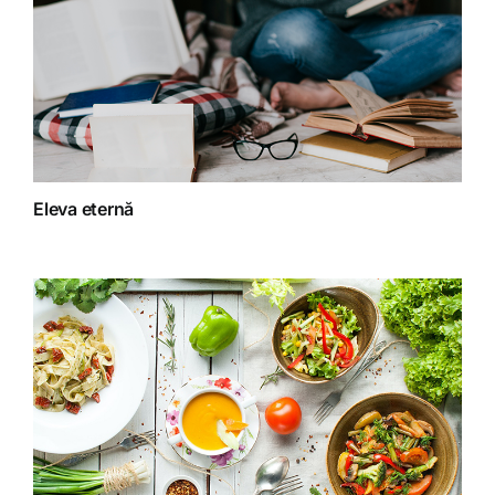
Dieta
Fără categorie
Fitoterapie
Eleva eternă
Gatit creativ
Homeopatie
Retete fructariene
Retete preparate