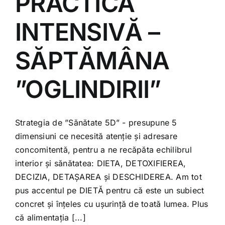
PRACTICA
Shop
INTENSIVĂ –
Tratamente naturale
SĂPTĂMÂNA
Iubim fructele
”OGLINDIRII”
Strategia de ”Sănătate 5D” - presupune 5
dimensiuni ce necesită atenție și adresare
concomitentă, pentru a ne recăpăta echilibrul
interior și sănătatea: DIETA, DETOXIFIEREA,
DECIZIA, DETAȘAREA și DESCHIDEREA. Am tot
pus accentul pe DIETĂ pentru că este un subiect
concret și înțeles cu ușurință de toată lumea. Plus
că alimentația [...]