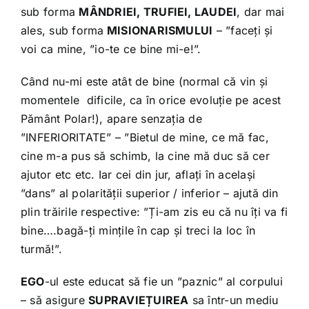
sub forma
MÂNDRIEI, TRUFIEI, LAUDEI
, dar mai
ales, sub forma
MISIONARISMULUI
– ”faceți și
voi ca mine, ”io-te ce bine mi-e!”.
Când nu-mi este atât de bine (normal că vin și
momentele dificile, ca în orice evoluție pe acest
Pământ Polar!), apare senzația de
”INFERIORITATE” – ”Bietul de mine, ce mă fac,
cine m-a pus să schimb, la cine mă duc să cer
ajutor etc etc. Iar cei din jur, aflați în același
”dans” al polarității superior / inferior – ajută din
plin trăirile respective: ”Ți-am zis eu că nu îți va fi
bine….bagă-ți mințile în cap și treci la loc în
turmă!”.
EGO
-ul este educat să fie un ”paznic” al corpului
– să asigure
SUPRAVIEȚUIREA
sa într-un mediu