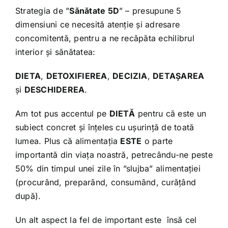
Shop
Strategia de ”
Sănătate 5D
” – presupune 5
dimensiuni ce necesită atenție și adresare
Tratamente naturale
concomitentă, pentru a ne recăpăta echilibrul
interior și sănătatea:
Iubim fructele
DIETA
,
DETOXIFIEREA
,
DECIZIA
,
DETAȘAREA
și
DESCHIDEREA
.
Am tot pus accentul pe
DIETĂ
pentru că este un
subiect concret și înțeles cu ușurință de toată
lumea. Plus că alimentația
ESTE
o parte
importantă din viața noastră, petrecându-ne peste
50% din timpul unei zile în ”slujba” alimentației
(procurând, preparând, consumând, curățând
după).
Un alt aspect la fel de important este însă cel