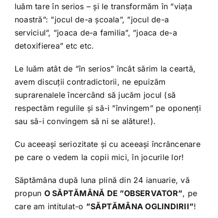
luăm tare în serios – și le transformăm în ”viața
noastră”: ”jocul de-a școala”, ”jocul de-a
serviciul”, ”joaca de-a familia”, ”joaca de-a
detoxifierea” etc etc.
Le luăm atât de ”în serios” încât sărim la ceartă,
avem discuții contradictorii, ne epuizăm
suprarenalele încercând să jucăm jocul (să
respectăm regulile și să-i ”învingem” pe oponenți
sau să-i convingem să ni se alăture!).
Cu aceeași seriozitate și cu aceeași încrâncenare
pe care o vedem la copii mici, în jocurile lor!
Săptămâna după luna plină din 24 ianuarie, vă
propun
O SĂPTĂMÂNĂ DE ”OBSERVATOR”
, pe
care am intitulat-o
”SĂPTĂMÂNA OGLINDIRII”
!