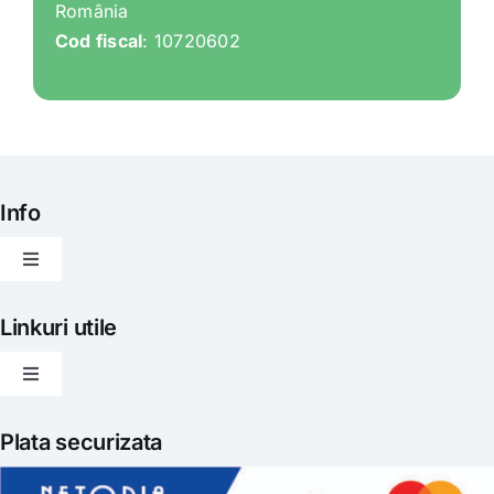
România
Cod fiscal
: 10720602
Info
Toggle
Navigation
Articole
Linkuri utile
Toggle
Evenimente
Navigation
Politica de livrare
Plata securizata
Gatit creativ