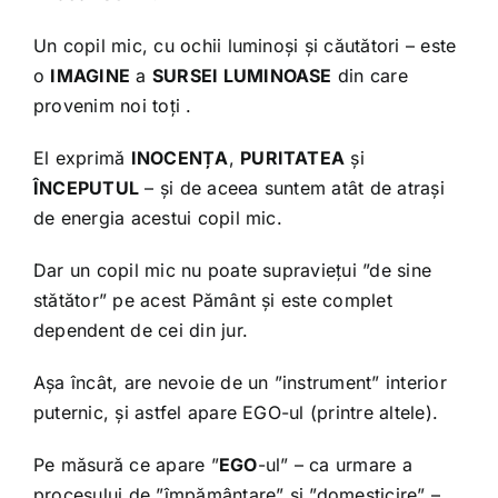
Un copil mic, cu ochii luminoși și căutători – este
o
IMAGINE
a
SURSEI LUMINOASE
din care
provenim noi toți .
El exprimă
INOCENȚA
,
PURITATEA
și
ÎNCEPUTUL
– și de aceea suntem atât de atrași
de energia acestui copil mic.
Dar un copil mic nu poate supraviețui ”de sine
stătător” pe acest Pământ și este complet
dependent de cei din jur.
Așa încât, are nevoie de un ”instrument” interior
puternic, și astfel apare EGO-ul (printre altele).
Pe măsură ce apare ”
EGO
-ul” – ca urmare a
procesului de ”împământare” și ”domesticire” –