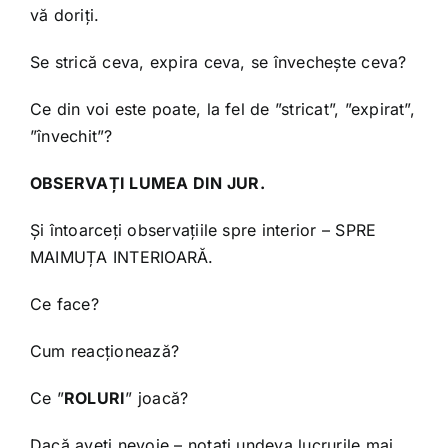
vă doriți.
Se strică ceva, expira ceva, se învechește ceva?
Ce din voi este poate, la fel de ”stricat”, ”expirat”,
”învechit”?
OBSERVAȚI LUMEA DIN JUR.
Și întoarceți observațiile spre interior – SPRE
MAIMUȚA INTERIOARĂ.
Ce face?
Cum reacționează?
Ce ”
ROLURI
” joacă?
Dacă aveți nevoie – notați undeva lucrurile mai