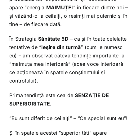
apare ”energia
MAIMUȚEI
” în fiecare dintre noi –
și văzând-o la ceilalți, o resimți mai puternic și în
tine – de fiecare dată.
În Strategia
Sănătate 5D
– ca și în toate celelalte
tentative de ”
ieșire din turmă
” (cum le numesc
eu) – am observat câteva tendințe importante la
”maimuța mea interioară” (acea voce interioară
ce acționează în spatele conștientului și
controlului).
Prima tendință este cea de
SENZAȚIE DE
SUPERIORITATE
.
”Eu sunt diferit de ceilalți” – ”Ce special sunt eu”!
Și în spatele acestei ”superiorități” apare