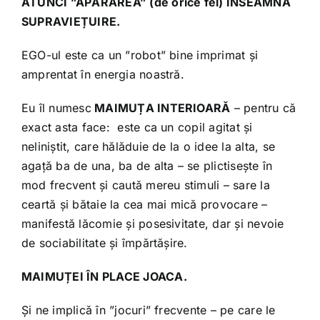
ATUNCI ”APĂRAREA” (de orice fel) ÎNSEAMNĂ
SUPRAVIEȚUIRE.
EGO-ul este ca un ”robot” bine imprimat și
amprentat în energia noastră.
Eu îl numesc
MAIMUȚA INTERIOARĂ
– pentru că
exact asta face: este ca un copil agitat și
neliniștit, care hălăduie de la o idee la alta, se
agață ba de una, ba de alta – se plictisește în
mod frecvent și caută mereu stimuli – sare la
ceartă și bătaie la cea mai mică provocare –
manifestă lăcomie și posesivitate, dar și nevoie
de sociabilitate și împărtășire.
MAIMUȚEI ÎN PLACE JOACA.
Și ne implică în ”jocuri” frecvente – pe care le