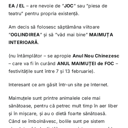
EA / EL
– are nevoie de ”
JOC
” sau ”piesa de
teatru” pentru propria existență.
Am decis să folosesc săptămâna viitoare
”
OGLINDIREA
” și să ”văd mai bine”
MAIMUȚA
INTERIOARĂ
.
(nu întâmplător – se apropie
Anul Nou Chinezesc
– care va fi în curând
ANUL MAIMUȚEI de FOC
–
festivitățile sunt între 7 și 13 februarie).
Interesant ce am găsit într-un site pe Internet.
Maimuțele sunt printre animalele cele mai
sănătoase, pentru că petrec mult timp în aer liber
și în mișcare, și au o dietă foarte sănătoasă.
Când se îmbolnăvesc, bolile sunt pe sistem