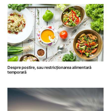
Homeopatie
Retete fructariene
Retete preparate
Retete Raw (nepreparate termic)
Despre postire, sau restricționarea alimentară
temporară
Spiritualitate
Terapii