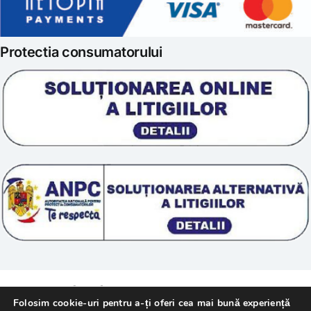
Politica de retur
Iubim fructele
Protectia consumatorului
Prelucrarea datelor
Scoala „Sanatate 5D”
Termeni si conditii
Tratamente naturale
Politica cookie
© 2011 – [year] Fundatia Simile. Toate drepturile
Folosim cookie-uri pentru a-ți oferi cea mai bună experiență
rezervate.