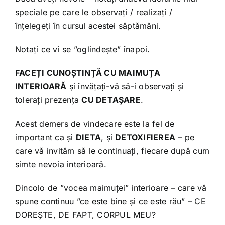
speciale pe care le observați / realizați /
înțelegeți în cursul acestei săptămâni.
Notați ce vi se ”oglindește” înapoi.
FACEȚI CUNOȘTINȚĂ CU MAIMUȚA
INTERIOARĂ
și învățați-vă să-i observați și
tolerați prezența
CU DETAȘARE
.
Acest demers de vindecare este la fel de
important ca și
DIETA
, și
DETOXIFIEREA
– pe
care vă invităm să le continuați, fiecare după cum
simte nevoia interioară.
Dincolo de ”vocea maimuței” interioare – care vă
spune continuu ”ce este bine și ce este rău” – CE
DOREȘTE, DE FAPT, CORPUL MEU?