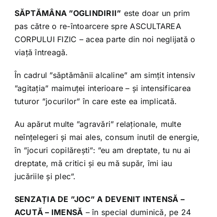
SĂPTĂMÂNA ”OGLINDIRII”
este doar un prim
pas către o re-întoarcere spre ASCULTAREA
CORPULUI FIZIC – acea parte din noi neglijată o
viață întreagă.
În cadrul ”săptămânii alcaline” am simțit intensiv
”agitația” maimuței interioare – și intensificarea
tuturor ”jocurilor” în care este ea implicată.
Au apărut multe ”agravări” relaționale, multe
neînțelegeri și mai ales, consum inutil de energie,
în ”jocuri copilărești”: ”eu am dreptate, tu nu ai
dreptate, mă critici și eu mă supăr, îmi iau
jucăriile și plec”.
SENZAȚIA DE ”JOC” A DEVENIT INTENSĂ –
ACUTĂ – IMENSĂ
– în special duminică, pe 24