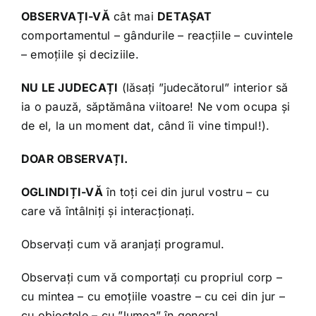
OBSERVAȚI-VĂ
cât mai
DETAȘAT
comportamentul – gândurile – reacțiile – cuvintele
– emoțiile și deciziile.
NU LE JUDECAȚI
(lăsați ”judecătorul” interior să
ia o pauză, săptămâna viitoare! Ne vom ocupa și
de el, la un moment dat, când îi vine timpul!).
DOAR OBSERVAȚI.
OGLINDIȚI-VĂ
în toți cei din jurul vostru – cu
care vă întâlniți și interacționați.
Observați cum vă aranjați programul.
Observați cum vă comportați cu propriul corp –
cu mintea – cu emoțiile voastre – cu cei din jur –
cu obiectele – cu ”lumea” în general.