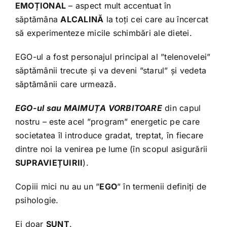
EMOȚIONAL
– aspect mult accentuat în
săptămâna
ALCALINĂ
la toți cei care au încercat
să experimenteze micile schimbări ale dietei.
EGO-ul a fost personajul principal al ”telenovelei”
săptămânii trecute și va deveni ”starul” și vedeta
săptămânii care urmează.
EGO-ul sau MAIMUȚA VORBITOARE
din capul
nostru – este acel ”program” energetic pe care
societatea îl introduce gradat, treptat, în fiecare
dintre noi la venirea pe lume (în scopul asigurării
SUPRAVIEȚUIRII
).
Copiii mici nu au un ”
EGO
” în termenii definiți de
psihologie.
Ei doar
SUNT
.