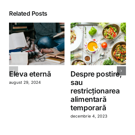
Related Posts
Eleva eternă
Despre postire,
sau
august 29, 2024
restricționarea
a
alimentară
temporară
decembrie 4, 2023