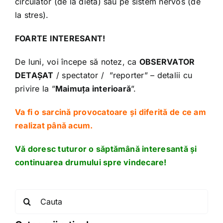
circulator (de la dietă) sau pe sistem nervos (de
la stres).
FOARTE INTERESANT!
De luni, voi începe să notez, ca
OBSERVATOR
DETAȘAT
/ spectator / ”reporter” – detalii cu
privire la ”
Maimuța interioară
”.
Va fi o sarcină provocatoare și diferită de ce am
realizat până acum.
Vă doresc tuturor o săptămână interesantă și
continuarea drumului spre vindecare!
Search
for: