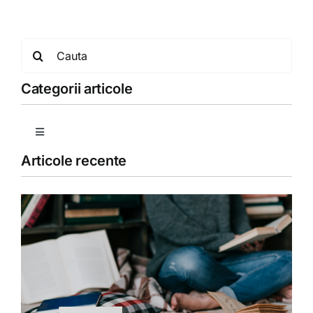
Search
for:
Categorii articole
Toggle
Navigation
Articole recente
Copii
Detoxifiere
Dieta
Fără categorie