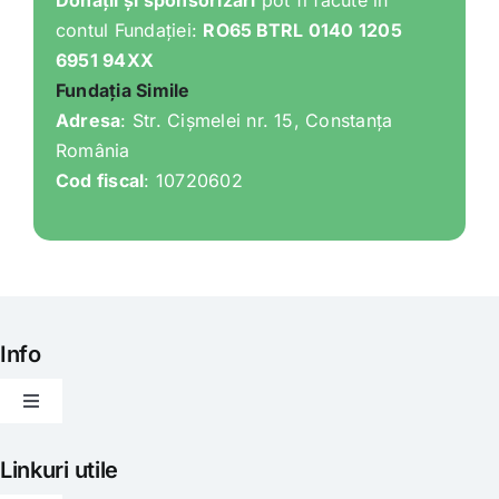
Donații și sponsorizări
pot fi făcute în
contul Fundației:
RO65 BTRL 0140 1205
6951 94XX
Fundația Simile
Adresa
: Str. Cișmelei nr. 15, Constanța
România
Cod fiscal
: 10720602
Info
Toggle
Navigation
Articole
Linkuri utile