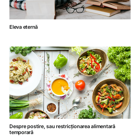
Fitoterapie
Eleva eternă
Gatit creativ
Homeopatie
Retete fructariene
Retete preparate
Retete Raw (nepreparate termic)
Despre postire, sau restricționarea alimentară
temporară