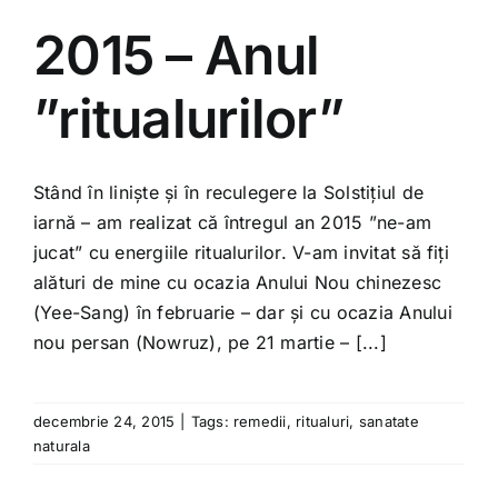
Shop
2015 – Anul
Tratamente naturale
”ritualurilor”
Iubim fructele
Stând în liniște și în reculegere la Solstițiul de
iarnă – am realizat că întregul an 2015 ”ne-am
jucat” cu energiile ritualurilor. V-am invitat să fiți
alături de mine cu ocazia Anului Nou chinezesc
(Yee-Sang) în februarie – dar și cu ocazia Anului
nou persan (Nowruz), pe 21 martie – [...]
decembrie 24, 2015
|
Tags:
remedii
,
ritualuri
,
sanatate
naturala