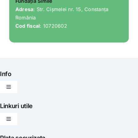
Fundația Simile
Adresa
: Str. Cișmelei nr. 15, Constanța
România
Cod fiscal
: 10720602
Info
Toggle
Navigation
Articole
Linkuri utile
Toggle
Evenimente
Navigation
Politica de livrare