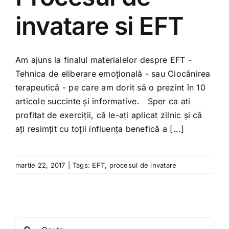
Shop
invatare si EFT
Tratamente naturale
Am ajuns la finalul materialelor despre EFT -
Iubim fructele
Tehnica de eliberare emoțională - sau Ciocănirea
terapeutică - pe care am dorit să o prezint în 10
articole succinte și informative. Sper ca ati
profitat de exerciții, că le-ați aplicat zilnic și că
ați resimțit cu toții influența benefică a [...]
martie 22, 2017
|
Tags:
EFT
,
procesul de invatare
Search