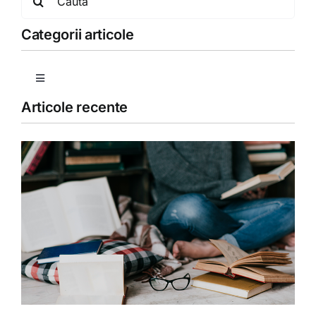
for:
Categorii articole
Toggle
Navigation
Articole recente
Copii
Detoxifiere
Dieta
Fără categorie
Fitoterapie