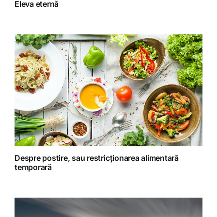
Eleva eternă
Gatit creativ
Homeopatie
Retete fructariene
Retete preparate
Retete Raw (nepreparate termic)
Despre postire, sau restricționarea alimentară
temporară
Spiritualitate
Terapii