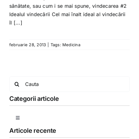
Shop
sãnãtate, sau cum i se mai spune, vindecarea #2
Idealul vindecãrii Cel mai înalt ideal al vindecãrii
îl [...]
Tratamente naturale
Iubim fructele
februarie 28, 2013
|
Tags:
Medicina
Search
for:
Categorii articole
Toggle
Navigation
Articole recente
Copii