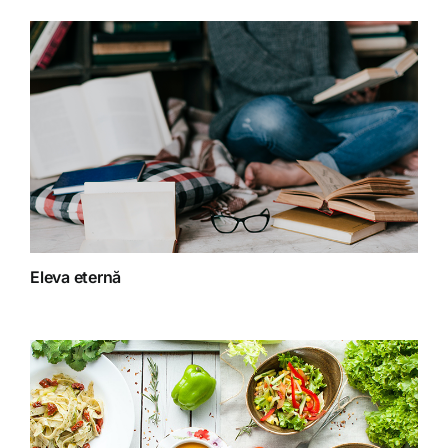
Detoxifiere
Dieta
Fără categorie
Fitoterapie
Eleva eternă
Gatit creativ
Homeopatie
Retete fructariene