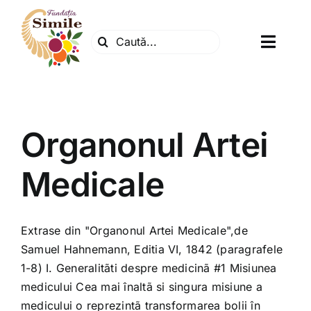
Skip
to
Search
content
Toggl
for:
Navig
Fundatia
Organonul Artei
Centrul natura
Medicale
Articole
Dr. Soescu
Extrase din "Organonul Artei Medicale",de
Samuel Hahnemann, Editia VI, 1842 (paragrafele
1-8) I. Generalitãti despre medicinã #1 Misiunea
Evenimente
medicului Cea mai înaltã si singura misiune a
medicului o reprezintã transformarea bolii în