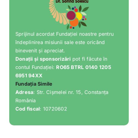
Sprijinul acordat Fundației noastre pentru
îndeplinirea misiunii sale este oricând
binevenit și apreciat.
Donații și sponsorizări
pot fi făcute în
contul Fundației:
RO65 BTRL 0140 1205
6951 94XX
Fundația Simile
Adresa
: Str. Cișmelei nr. 15, Constanța
România
Cod fiscal
: 10720602