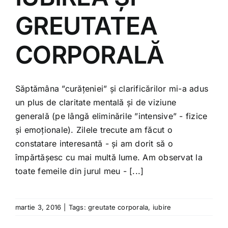
Shop
GREUTATEA
Tratamente naturale
CORPORALĂ
Iubim fructele
Săptămâna ”curățeniei” și clarificărilor mi-a adus
un plus de claritate mentală și de viziune
generală (pe lângă eliminările ”intensive” - fizice
și emoționale). Zilele trecute am făcut o
constatare interesantă - și am dorit să o
împărtășesc cu mai multă lume. Am observat la
toate femeile din jurul meu - [...]
martie 3, 2016
|
Tags:
greutate corporala
,
iubire