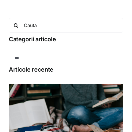
Search
for:
Categorii articole
Toggle
Navigation
Articole recente
Copii
Detoxifiere
Dieta
Fără categorie