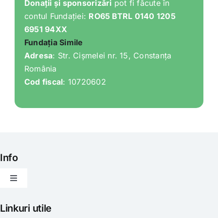
Donații și sponsorizări
pot fi făcute în
contul Fundației:
RO65 BTRL 0140 1205
6951 94XX
Fundația Simile
Adresa
: Str. Cișmelei nr. 15, Constanța
România
Cod fiscal
: 10720602
Info
Toggle
Navigation
Articole
Linkuri utile