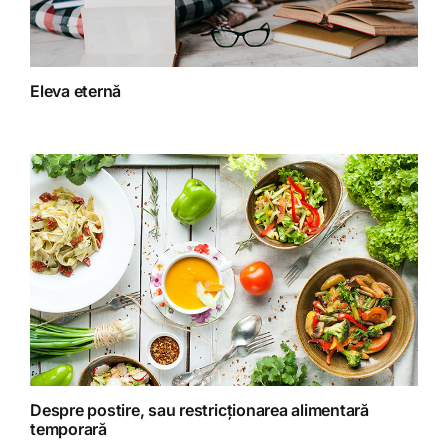
Fitoterapie
Eleva eternă
Gatit creativ
Homeopatie
Retete fructariene
Retete preparate
Retete Raw (nepreparate termic)
Despre postire, sau restricționarea alimentară
temporară