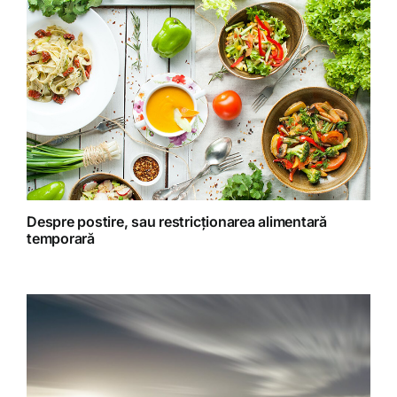
Homeopatie
Retete fructariene
Retete preparate
Retete Raw (nepreparate termic)
Despre postire, sau restricționarea alimentară
temporară
Spiritualitate
Terapii