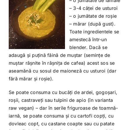
– o jumătate de lămâie
Shop
– 3-4 căței de usturoi
– o jumătate de roșie
Tratamente naturale
– mărar (după gust).
Toate ingredientele se
amestecă într-un
Iubim fructele
blender. Dacă se
adaugă și puțină făină de muștar (semințe de
muștar râșnite în râșnița de cafea) acest sos se
aseamănă cu sosul de maioneză cu usturoi (dar
fără mărar și roșie).
Se poate consuma cu bucăți de ardei, gogoșari,
roșii, castraveți sau tulpini de apio (în varianta
raw vegan) – dar în serile friguroase de toamnă-
iarnă, se poate consuma și cu cartofi copți, cu
dovleac copt, cu castane coapte sau cu patate