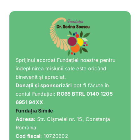
Sprijinul acordat Fundației noastre pentru
îndeplinirea misiunii sale este oricând
binevenit și apreciat.
Donații și sponsorizări
pot fi făcute în
contul Fundației:
RO65 BTRL 0140 1205
6951 94XX
Fundația Simile
Adresa
: Str. Cișmelei nr. 15, Constanța
România
Cod fiscal
: 10720602