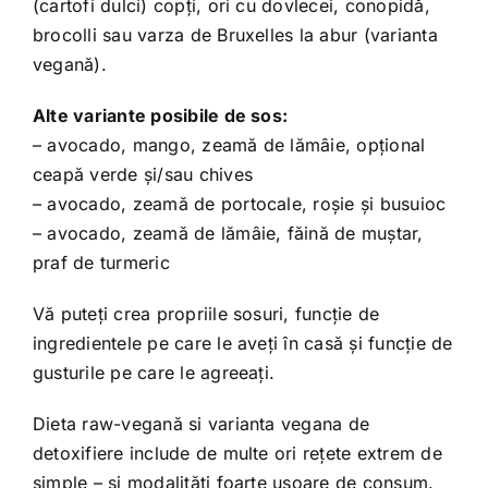
(cartofi dulci) copți, ori cu dovlecei, conopidă,
brocolli sau varza de Bruxelles la abur (varianta
vegană).
Alte variante posibile de sos:
– avocado, mango, zeamă de lămâie, opțional
ceapă verde și/sau chives
– avocado, zeamă de portocale, roșie și busuioc
– avocado, zeamă de lămâie, făină de muștar,
praf de turmeric
Vă puteți crea propriile sosuri, funcție de
ingredientele pe care le aveți în casă și funcție de
gusturile pe care le agreeați.
Dieta raw-vegană si varianta vegana de
detoxifiere include de multe ori rețete extrem de
simple – și modalități foarte ușoare de consum.