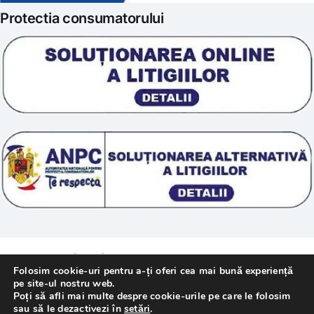
Protectia consumatorului
Prelucrarea datelor
Scoala „Sanatate 5D”
Termeni si conditii
Tratamente naturale
Politica cookie
© 2011 – [year] Fundatia Simile. Toate drepturile
Folosim cookie-uri pentru a-ți oferi cea mai bună experiență
rezervate.
pe site-ul nostru web.
Poți să afli mai multe despre cookie-urile pe care le folosim
sau să le dezactivezi în
setări
.