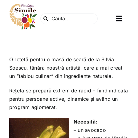
Skip
to
Search
content
Toggl
for:
Navig
Fundatia
Centrul natura
O rețetă pentru o masă de seară de la Silvia
Soescu, tânăra noastră artistă, care a mai creat
un ”tablou culinar” din ingrediente naturale.
Articole
Rețeta se prepară extrem de rapid – fiind indicată
pentru persoane active, dinamice și având un
Dr. Soescu
program aglomerat.
Evenimente
Necesită:
– un avocado