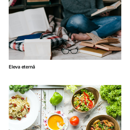
Detoxifiere
Dieta
Fără categorie
Fitoterapie
Eleva eternă
Gatit creativ
Homeopatie
Retete fructariene