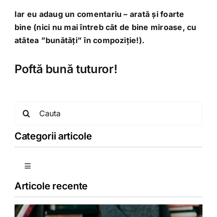
Iar eu adaug un comentariu – arată și foarte
bine (nici nu mai întreb cât de bine miroase, cu
atâtea ”bunătăți” în compoziție!).
Poftă bună tuturor!
Search
for:
Categorii articole
Toggle
Navigation
Articole recente
Copii