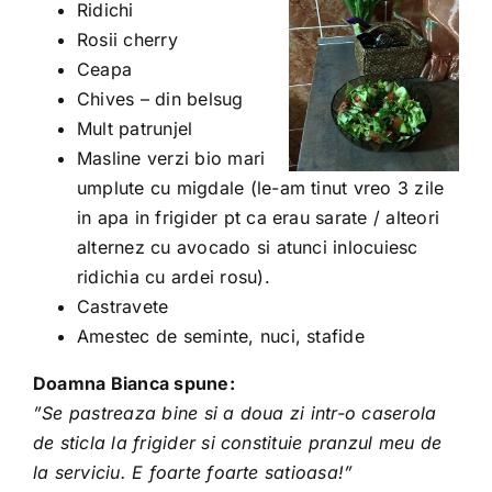
Ridichi
Rosii cherry
Ceapa
Chives – din belsug
Mult patrunjel
Masline verzi bio mari
umplute cu migdale (le-am tinut vreo 3 zile
in apa in frigider pt ca erau sarate / alteori
alternez cu avocado si atunci inlocuiesc
ridichia cu ardei rosu).
Castravete
Amestec de seminte, nuci, stafide
Doamna Bianca spune:
”Se pastreaza bine si a doua zi intr-o caserola
de sticla la frigider si constituie pranzul meu de
la serviciu. E foarte foarte satioasa!”