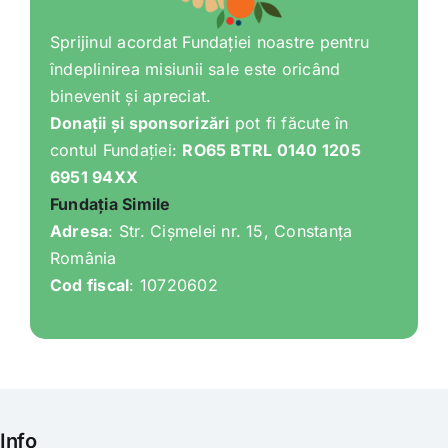
Sprijinul acordat Fundației noastre pentru
îndeplinirea misiunii sale este oricând
binevenit și apreciat.
Donații și sponsorizări
pot fi făcute în
contul Fundației:
RO65 BTRL 0140 1205
6951 94XX
Fundația Simile
Adresa
: Str. Cișmelei nr. 15, Constanța
România
Cod fiscal
: 10720602
Info