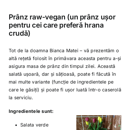
Shop
Prânz raw-vegan (un prânz ușor
Tratamente naturale
pentru cei care preferă hrana
crudă)
Iubim fructele
Tot de la doamna Bianca Matei – vă prezentăm o
altă rețetă folosit în primăvara aceasta pentru a-și
asigura masa de prânz din timpul zilei. Această
salată ușoară, dar și sățioasă, poate fi făcută în
mai multe variante (funcție de ingredientele pe
care le găsiți) și poate fi ușor luată într-o caserolă
la serviciu.
Ingredientele sunt:
Salata verde