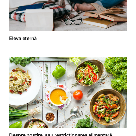
Fără categorie
Fitoterapie
Eleva eternă
Gatit creativ
Homeopatie
Retete fructariene
Retete preparate
Retete Raw (nepreparate termic)
Despre postire, sau restricționarea alimentară