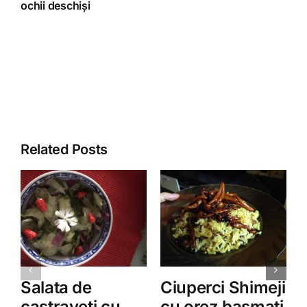
ochii deschiși
Related Posts
Salata de
Ciuperci Shimeji
castraveti cu
cu orez basmati