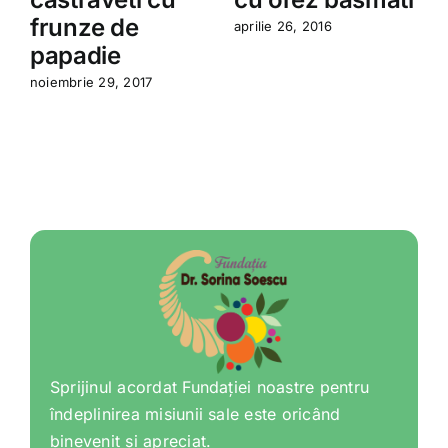
frunze de
aprilie 26, 2016
m
C
papadie
noiembrie 29, 2017
Sprijinul acordat Fundației noastre pentru
îndeplinirea misiunii sale este oricând
binevenit și apreciat.