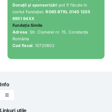
Donații și sponsorizări
pot fi făcute în
contul Fundației:
RO65 BTRL 0140 1205
6951 94XX
Fundația Simile
Adresa
: Str. Cișmelei nr. 15, Constanța
România
Cod fiscal
: 10720602
Info
Toggle
Navigation
Articole
Linkuri utile