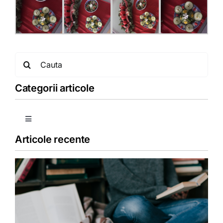
Search
for:
Categorii articole
Toggle
Navigation
Articole recente
Copii
Detoxifiere
Dieta