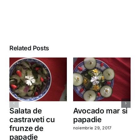
Related Posts
Salata de
Avocado mar si
castraveti cu
papadie
frunze de
noiembrie 29, 2017
a
papadie