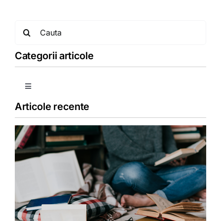
Search
for:
Categorii articole
Toggle
Navigation
Articole recente
Copii
Detoxifiere
Dieta
Fără categorie