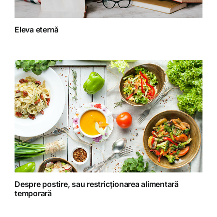
Fitoterapie
Eleva eternă
Gatit creativ
Homeopatie
Retete fructariene
Retete preparate
Retete Raw (nepreparate termic)
Despre postire, sau restricționarea alimentară
temporară
Spiritualitate