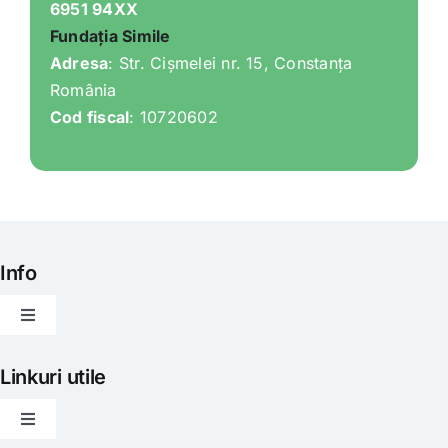
6951 94XX
Fundația Simile
Adresa
: Str. Cișmelei nr. 15, Constanța
România
Cod fiscal
: 10720602
Info
Toggle
Navigation
Articole
Linkuri utile
Toggle
Evenimente