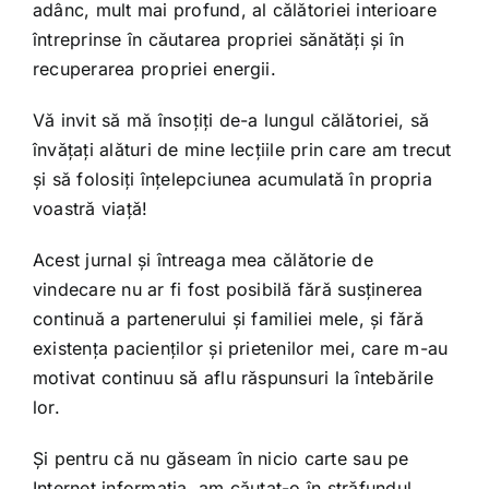
adânc, mult mai profund, al călătoriei interioare
întreprinse în căutarea propriei sănătăți și în
recuperarea propriei energii.
Vă invit să mă însoțiți de-a lungul călătoriei, să
învățați alături de mine lecțiile prin care am trecut
și să folosiți înțelepciunea acumulată în propria
voastră viață!
Acest jurnal și întreaga mea călătorie de
vindecare nu ar fi fost posibilă fără susținerea
continuă a partenerului și familiei mele, și fără
existența pacienților și prietenilor mei, care m-au
motivat continuu să aflu răspunsuri la întebările
lor.
Și pentru că nu găseam în nicio carte sau pe
Internet informația, am căutat-o în străfundul