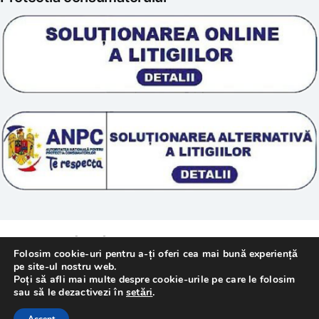
Scoala „Sanatate 5D”
Termeni si conditii
Tratamente naturale
Politica cookie
© 2011 – [year] Fundatia Simile. Toate drepturile
Folosim cookie-uri pentru a-ți oferi cea mai bună experiență
rezervate.
pe site-ul nostru web.
Poți să afli mai multe despre cookie-urile pe care le folosim
sau să le dezactivezi în
setări
.
Realizat cu
de
WebMediaTechnology
–