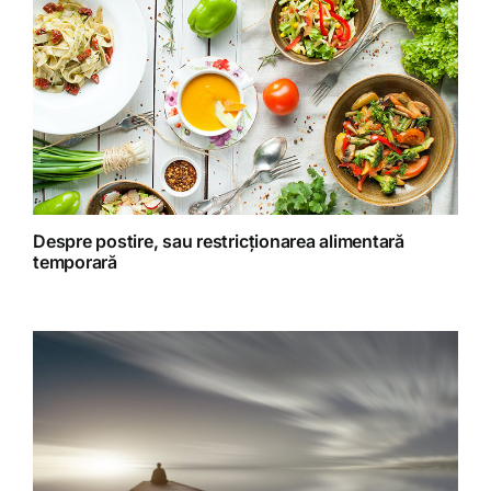
Homeopatie
Retete fructariene
Retete preparate
Retete Raw (nepreparate termic)
Despre postire, sau restricționarea alimentară
temporară
Spiritualitate
Terapii