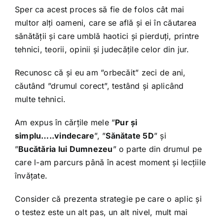
Sper ca acest proces să fie de folos cât mai
multor alți oameni, care se află și ei în căutarea
sănătății și care umblă haotici și pierduți, printre
tehnici, teorii, opinii și judecățile celor din jur.
Recunosc că și eu am ”orbecăit” zeci de ani,
căutând ”drumul corect”, testând și aplicând
multe tehnici.
Am expus în cărțile mele ”
Pur și
simplu…..vindecare
”, ”
Sănătate 5D
” și
”
Bucătăria lui Dumnezeu
” o parte din drumul pe
care l-am parcurs până în acest moment și lecțiile
învățate.
Consider că prezenta strategie pe care o aplic și
o testez este un alt pas, un alt nivel, mult mai