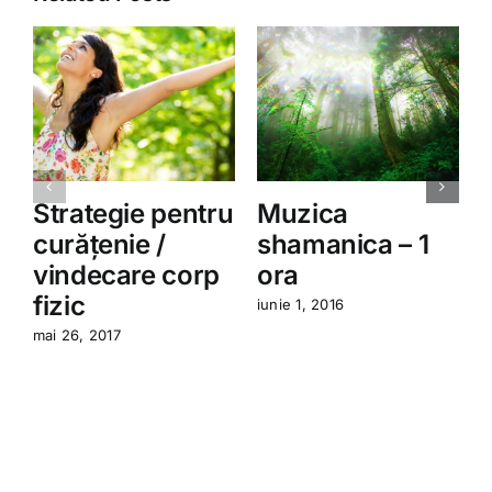
Strategie pentru
Muzica
curățenie /
shamanica – 1
vindecare corp
ora
i
fizic
iunie 1, 2016
mai 26, 2017