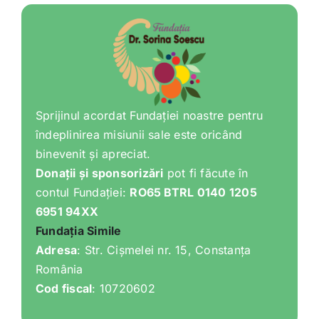
Sprijinul acordat Fundației noastre pentru
îndeplinirea misiunii sale este oricând
binevenit și apreciat.
Donații și sponsorizări
pot fi făcute în
contul Fundației:
RO65 BTRL 0140 1205
6951 94XX
Fundația Simile
Adresa
: Str. Cișmelei nr. 15, Constanța
România
Cod fiscal
: 10720602