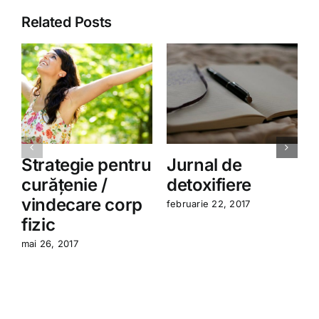
Related Posts
Strategie pentru
Jurnal de
curățenie /
detoxifiere
vindecare corp
februarie 22, 2017
i
fizic
mai 26, 2017