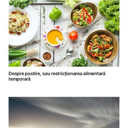
Homeopatie
Retete fructariene
Retete preparate
Retete Raw (nepreparate termic)
Despre postire, sau restricționarea alimentară
temporară
Spiritualitate
Terapii