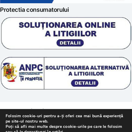
Protectia consumatorului
Prelucrarea datelor
Scoala „Sanatate 5D”
Termeni si conditii
Tratamente naturale
Politica cookie
© 2011 – [year] Fundatia Simile. Toate drepturile
Folosim cookie-uri pentru a-ți oferi cea mai bună experiență
rezervate.
pe site-ul nostru web.
Poți să afli mai multe despre cookie-urile pe care le folosim
sau să le dezactivezi în
setări
.