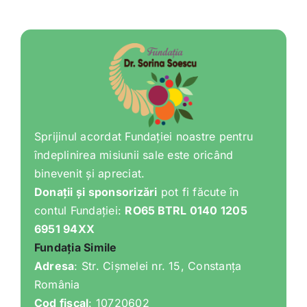
Sprijinul acordat Fundației noastre pentru
îndeplinirea misiunii sale este oricând
binevenit și apreciat.
Donații și sponsorizări
pot fi făcute în
contul Fundației:
RO65 BTRL 0140 1205
6951 94XX
Fundația Simile
Adresa
: Str. Cișmelei nr. 15, Constanța
România
Cod fiscal
: 10720602