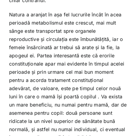
chiar contrariul.
Shop
Natura a aranjat în aşa fel lucrurile încât în acea
Tratamente naturale
perioadă metabolismul este crescut, mai mult
sânge este transportat spre organele
reproductive şi circulaţia este îmbunătăţită, iar o
Iubim fructele
femeie însărcinată ar trebui să arate şi la fie, la
apogeul ei. Partea interesantă este că erorile
constituţionale apar mai evidente în timpul acelei
perioade şi prin urmare cel mai bun moment
pentru a acorda tratament constituţional
adevărat, de valoare, este pe timpul celor nouă
luni în care o mamă îşi poartă copilul . Va exista
un mare beneficiu, nu numai pentru mamă, dar de
asemenea pentru copil: două persoane sunt
ridicate la un nivel superior de sănătate bună
normală, şi astfel nu numai individual, ci eventual