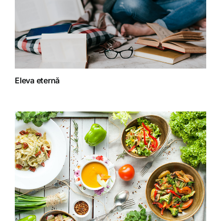
Dieta
Fără categorie
Fitoterapie
Eleva eternă
Gatit creativ
Homeopatie
Retete fructariene
Retete preparate