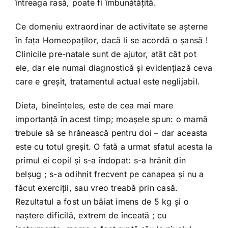
întreaga rasă, poate fi îmbunătăţită.
Ce domeniu extraordinar de activitate se aşterne
în faţa Homeopaţilor, dacă li se acordă o şansă !
Clinicile pre-natale sunt de ajutor, atât cât pot
ele, dar ele numai diagnostică şi evidenţiază ceva
care e greşit, tratamentul actual este neglijabil.
Dieta, bineînţeles, este de cea mai mare
importanţă în acest timp; moaşele spun: o mamă
trebuie să se hrănească pentru doi – dar aceasta
este cu totul greşit. O fată a urmat sfatul acesta la
primul ei copil şi s-a îndopat: s-a hrănit din
belşug ; s-a odihnit frecvent pe canapea şi nu a
făcut exerciţii, sau vreo treabă prin casă.
Rezultatul a fost un băiat imens de 5 kg şi o
naştere dificilă, extrem de înceată ; cu