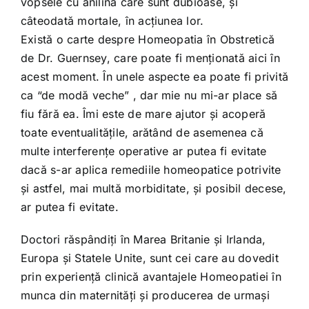
vopsele cu anilină care sunt dubioase, şi
câteodată mortale, în acţiunea lor.
Există o carte despre Homeopatia în Obstretică
de Dr. Guernsey, care poate fi menţionată aici în
acest moment. În unele aspecte ea poate fi privită
ca “de modă veche” , dar mie nu mi-ar place să
fiu fără ea. Îmi este de mare ajutor şi acoperă
toate eventualităţile, arătând de asemenea că
multe interferenţe operative ar putea fi evitate
dacă s-ar aplica remediile homeopatice potrivite
şi astfel, mai multă morbiditate, şi posibil decese,
ar putea fi evitate.
Doctori răspândiţi în Marea Britanie şi Irlanda,
Europa şi Statele Unite, sunt cei care au dovedit
prin experienţă clinică avantajele Homeopatiei în
munca din maternităţi şi producerea de urmaşi