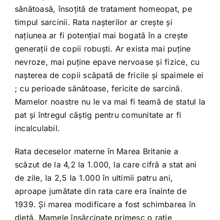
sănătoasă, însoţită de tratament homeopat, pe
timpul sarcinii. Rata naşterilor ar creşte şi
naţiunea ar fi potenţial mai bogată în a creşte
generaţii de copii robuşti. Ar exista mai puţine
nevroze, mai puţine epave nervoase şi fizice, cu
naşterea de copii scăpată de fricile şi spaimele ei
; cu perioade sănătoase, fericite de sarcină.
Mamelor noastre nu le va mai fi teamă de statul la
pat şi întregul câştig pentru comunitate ar fi
incalculabil.
Rata deceselor materne în Marea Britanie a
scăzut de la 4,2 la 1.000, la care cifră a stat ani
de zile, la 2,5 la 1.000 în ultimii patru ani,
aproape jumătate din rata care era înainte de
1939. Şi marea modificare a fost schimbarea în
dietă. Mamele însărcinate primesc o raţie