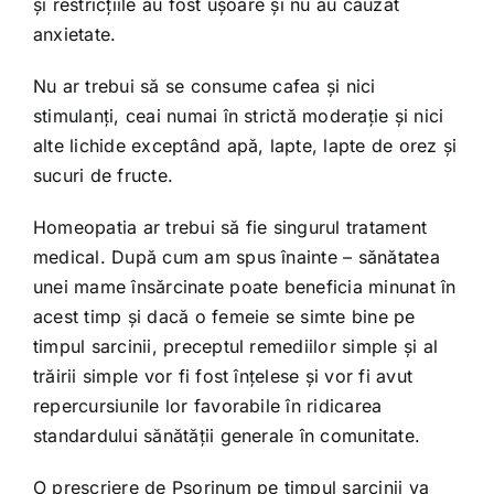
şi restricţiile au fost uşoare şi nu au cauzat
anxietate.
Nu ar trebui să se consume cafea şi nici
stimulanţi, ceai numai în strictă moderaţie şi nici
alte lichide exceptând apă, lapte, lapte de orez şi
sucuri de fructe.
Homeopatia ar trebui să fie singurul tratament
medical. După cum am spus înainte – sănătatea
unei mame însărcinate poate beneficia minunat în
acest timp şi dacă o femeie se simte bine pe
timpul sarcinii, preceptul remediilor simple şi al
trăirii simple vor fi fost înţelese şi vor fi avut
repercursiunile lor favorabile în ridicarea
standardului sănătăţii generale în comunitate.
O prescriere de Psorinum pe timpul sarcinii va