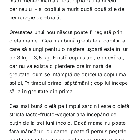
instrumente: mama a fost ruptă rău la nivelul
perineului – şi copilul a murit după două zile de
hemoragie cerebrală.
Greutatea unui nou născut poate fi reglată prin
dieta mamei. Cea mai bună greutate a copilui la
care să ajungi pentru o naştere uşoară este în jur
de 3 kg – 3,5 kg. Există copii slabi, e adevărat,
dar nu va exista o pierdere preliminară de
greutate, cum se întâmplă de obicei la copiii mai
solizi, în timpul primei săptămâni ; copilul începe
să ia în greutate din prima.
Cea mai bună dietă pe timpul sarcinii este o dietă
strictă lacto-fructo-vegetariană începând cel
puţin de la trei luni încolo. Dacă mama nu poate
fără mâncăruri cu carne, poate fi permis peştele
de două sau trei ori pe săptămână până la şase