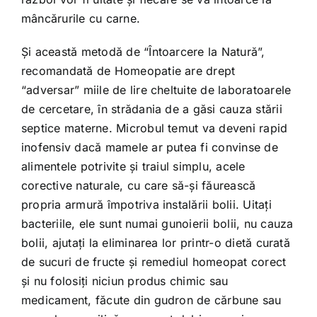
mâncărurile cu carne.
Şi această metodă de “Întoarcere la Natură”,
recomandată de Homeopatie are drept
“adversar” miile de lire cheltuite de laboratoarele
de cercetare, în strădania de a găsi cauza stării
septice materne. Microbul temut va deveni rapid
inofensiv dacă mamele ar putea fi convinse de
alimentele potrivite şi traiul simplu, acele
corective naturale, cu care să-şi făurească
propria armură împotriva instalării bolii. Uitaţi
bacteriile, ele sunt numai gunoierii bolii, nu cauza
bolii, ajutaţi la eliminarea lor printr-o dietă curată
de sucuri de fructe şi remediul homeopat corect
şi nu folosiţi niciun produs chimic sau
medicament, făcute din gudron de cărbune sau