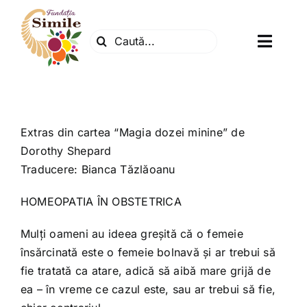
Skip
to
Search
content
Toggl
for:
Navig
Fundatia
Centrul natura
Extras din cartea “Magia dozei minine” de
Dorothy Shepard
Traducere: Bianca Tăzlăoanu
Articole
HOMEOPATIA ÎN OBSTETRICA
Dr. Soescu
Mulţi oameni au ideea greşită că o femeie
însărcinată este o femeie bolnavă şi ar trebui să
Evenimente
fie tratată ca atare, adică să aibă mare grijă de
ea – în vreme ce cazul este, sau ar trebui să fie,