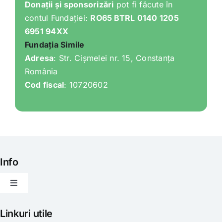
Donații și sponsorizări
pot fi făcute în
contul Fundației:
RO65 BTRL 0140 1205
6951 94XX
Fundația Simile
Adresa
: Str. Cișmelei nr. 15, Constanța
România
Cod fiscal
: 10720602
Info
Toggle
Navigation
Articole
Linkuri utile