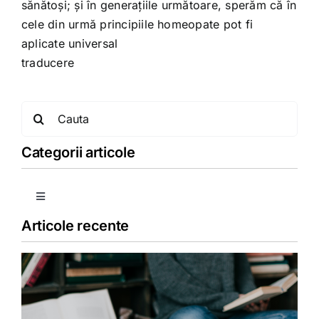
sănătoşi; şi în generaţiile următoare, sperăm că în
cele din urmă principiile homeopate pot fi
aplicate universal
traducere
Search
for:
Categorii articole
Toggle
Navigation
Articole recente
Copii
Detoxifiere