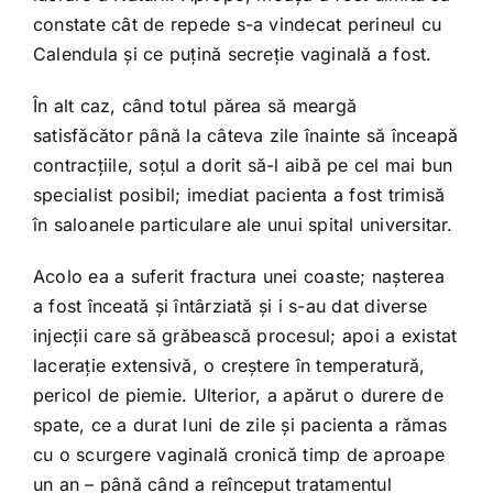
constate cât de repede s-a vindecat perineul cu
Calendula şi ce puţină secreţie vaginală a fost.
În alt caz, când totul părea să meargă
satisfăcător până la câteva zile înainte să înceapă
contracţiile, soţul a dorit să-l aibă pe cel mai bun
specialist posibil; imediat pacienta a fost trimisă
în saloanele particulare ale unui spital universitar.
Acolo ea a suferit fractura unei coaste; naşterea
a fost înceată şi întârziată şi i s-au dat diverse
injecţii care să grăbească procesul; apoi a existat
laceraţie extensivă, o creştere în temperatură,
pericol de piemie. Ulterior, a apărut o durere de
spate, ce a durat luni de zile şi pacienta a rămas
cu o scurgere vaginală cronică timp de aproape
un an – până când a reînceput tratamentul