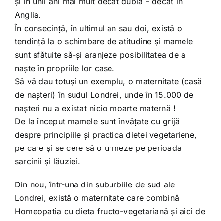
şi în unii ani mai mult decât dublă – decât în
Anglia.
În consecinţă, în ultimul an sau doi, există o
tendinţă la o schimbare de atitudine şi mamele
sunt sfătuite să-şi aranjeze posibilitatea de a
naşte în propriile lor case.
Să vă dau totuşi un exemplu, o maternitate (casă
de naşteri) în sudul Londrei, unde în 15.000 de
naşteri nu a existat nicio moarte maternă !
De la început mamele sunt învăţate cu grijă
despre principiile şi practica dietei vegetariene,
pe care şi se cere să o urmeze pe perioada
sarcinii şi lăuziei.
Din nou, într-una din suburbiile de sud ale
Londrei, există o maternitate care combină
Homeopatia cu dieta fructo-vegetariană şi aici de