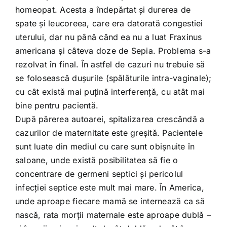
homeopat. Acesta a îndepărtat şi durerea de
spate şi leucoreea, care era datorată congestiei
uterului, dar nu până când ea nu a luat Fraxinus
americana şi câteva doze de Sepia. Problema s-a
rezolvat în final. În astfel de cazuri nu trebuie să
se folosească duşurile (spălăturile intra-vaginale);
cu cât există mai puţină interferenţă, cu atât mai
bine pentru pacientă.
După părerea autoarei, spitalizarea crescândă a
cazurilor de maternitate este greşită. Pacientele
sunt luate din mediul cu care sunt obişnuite în
saloane, unde există posibilitatea să fie o
concentrare de germeni septici şi pericolul
infecţiei septice este mult mai mare. În America,
unde aproape fiecare mamă se internează ca să
nască, rata morţii maternale este aproape dublă –