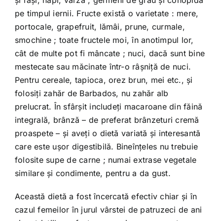
şi raşi, napi, varză , germeni de grâu şi conopidă
pe timpul iernii. Fructe există o varietate : mere,
portocale, grapefruit, lămâi, prune, curmale,
smochine ; toate fructele moi, în anotimpul lor,
cât de multe pot fi mâncate ; nuci, dacă sunt bine
mestecate sau măcinate într-o râşniţă de nuci.
Pentru cereale, tapioca, orez brun, mei etc., şi
folosiţi zahăr de Barbados, nu zahăr alb
prelucrat. În sfârşit includeţi macaroane din făină
integrală, brânză – de preferat brânzeturi cremă
proaspete – şi aveţi o dietă variată şi interesantă
care este uşor digestibilă. Bineînţeles nu trebuie
folosite supe de carne ; numai extrase vegetale
similare şi condimente, pentru a da gust.
Această dietă a fost încercată efectiv chiar şi în
cazul femeilor în jurul vârstei de patruzeci de ani