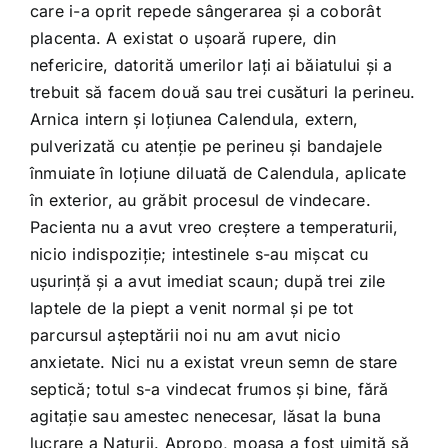
care i-a oprit repede sângerarea şi a coborât
placenta. A existat o uşoară rupere, din
nefericire, datorită umerilor laţi ai băiatului şi a
trebuit să facem două sau trei cusături la perineu.
Arnica intern şi loţiunea Calendula, extern,
pulverizată cu atenţie pe perineu şi bandajele
înmuiate în loţiune diluată de Calendula, aplicate
în exterior, au grăbit procesul de vindecare.
Pacienta nu a avut vreo creştere a temperaturii,
nicio indispoziţie; intestinele s-au mişcat cu
uşurinţă şi a avut imediat scaun; după trei zile
laptele de la piept a venit normal şi pe tot
parcursul aşteptării noi nu am avut nicio
anxietate. Nici nu a existat vreun semn de stare
septică; totul s-a vindecat frumos şi bine, fără
agitaţie sau amestec nenecesar, lăsat la buna
lucrare a Naturii. Apropo, moaşa a fost uimită să