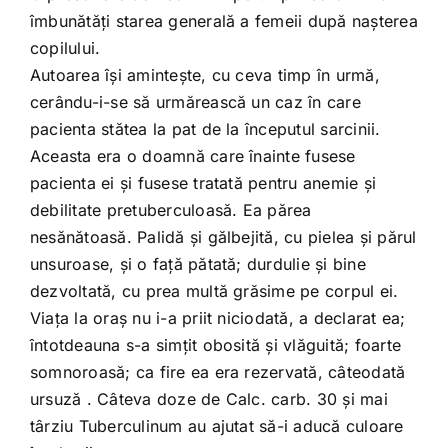
îmbunătăţi starea generală a femeii după naşterea
copilului.
Autoarea îşi aminteşte, cu ceva timp în urmă,
cerându-i-se să urmărească un caz în care
pacienta stătea la pat de la începutul sarcinii.
Aceasta era o doamnă care înainte fusese
pacienta ei şi fusese tratată pentru anemie şi
debilitate pretuberculoasă. Ea părea
nesănătoasă. Palidă şi gălbejită, cu pielea şi părul
unsuroase, şi o faţă pătată; durdulie şi bine
dezvoltată, cu prea multă grăsime pe corpul ei.
Viaţa la oraş nu i-a priit niciodată, a declarat ea;
întotdeauna s-a simţit obosită şi vlăguită; foarte
somnoroasă; ca fire ea era rezervată, câteodată
ursuză . Câteva doze de Calc. carb. 30 şi mai
târziu Tuberculinum au ajutat să-i aducă culoare