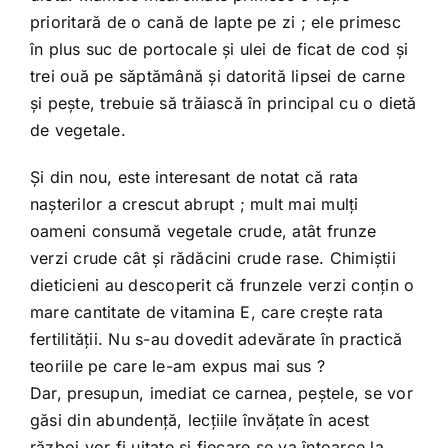
prioritară de o cană de lapte pe zi ; ele primesc
în plus suc de portocale şi ulei de ficat de cod şi
trei ouă pe săptămână şi datorită lipsei de carne
şi peşte, trebuie să trăiască în principal cu o dietă
de vegetale.
Şi din nou, este interesant de notat că rata
naşterilor a crescut abrupt ; mult mai mulţi
oameni consumă vegetale crude, atât frunze
verzi crude cât şi rădăcini crude rase. Chimiştii
dieticieni au descoperit că frunzele verzi conţin o
mare cantitate de vitamina E, care creşte rata
fertilităţii. Nu s-au dovedit adevărate în practică
teoriile pe care le-am expus mai sus ?
Dar, presupun, imediat ce carnea, peştele, se vor
găsi din abundenţă, lecţiile învăţate în acest
război vor fi uitate şi fiecare se va întoarce la