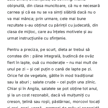
obişnuită, din clasa muncitoare, că nu e necesară
carnea şi că ea nu se va simţi slăbită dacă nu o
va mai mânca; prin urmare, cele mai bune
rezultate s-au obţinut cu părinţii cu judecată, din
clasa de mijloc, care au înţeles motivele şi au
urmat instrucţiunile cu sfinţenie.
Pentru a preciza, pe scurt, dieta ar trebui să
constea din : pâine integrală, budincă de ovăz
fiert în lapte, ouă cu moderaţie – nu mai mult de
unul pe zi – şi cel puţin o cană de lapte pe zi.
Orice fel de vegetale, gătite în mod tradiţional
sau la aburi ; salate crude – cel puţin una zilnic.
Chiar şi în Anglia, salatele se pot obţine tot anul,
şi la un cost rezonabil, dacă vă mulţumiţi cu
creson, ţelină sau roşii, păstârnac, morcovi tocaţi