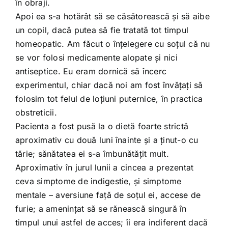
în obraji.
Apoi ea s-a hotărât să se căsătorească şi să aibe
un copil, dacă putea să fie tratată tot timpul
homeopatic. Am făcut o înţelegere cu soţul că nu
se vor folosi medicamente alopate şi nici
antiseptice. Eu eram dornică să încerc
experimentul, chiar dacă noi am fost învăţaţi să
folosim tot felul de loţiuni puternice, în practica
obstreticii.
Pacienta a fost pusă la o dietă foarte strictă
aproximativ cu două luni înainte şi a ţinut-o cu
tărie; sănătatea ei s-a îmbunătăţit mult.
Aproximativ în jurul lunii a cincea a prezentat
ceva simptome de indigestie, şi simptome
mentale – aversiune faţă de soţul ei, accese de
furie; a ameninţat să se rănească singură în
timpul unui astfel de acces; îi era indiferent dacă