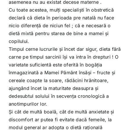
asemenea nu au existat decese materne .
Cu toate acestea, mulţi specialişti în obstretică
declară că dieta în perioada pre natală nu face
nicio diferenţă de niciun fel ; că e necesară o
dietă mixtă pentru starea de bine a mamei şi
copilului.
Timpul cerne lucrurile şi încet dar sigur, dieta fără
carne pe timpul sarcinii îşi va intra în drepturi ! O
varietate suficientă este oferită în bogăţia
înmagazinată a Mamei Pământ însăşi – fructe şi
cereale coapte la soare, rădăcini hrănitoare,
ajungând încet la maturitate deasupra şi
dedesubtul solului în secvenţa cronologică a
anotimpurilor lor.
Şi cât de multă boală, cât de multă anxietate şi
discomfort ar putea fi evitate dacă femeile, la
modul general ar adopta o dietă raţională