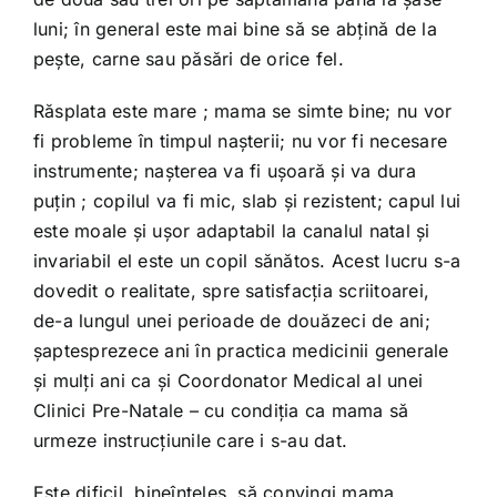
luni; în general este mai bine să se abţină de la
peşte, carne sau păsări de orice fel.
Răsplata este mare ; mama se simte bine; nu vor
fi probleme în timpul naşterii; nu vor fi necesare
instrumente; naşterea va fi uşoară şi va dura
puţin ; copilul va fi mic, slab şi rezistent; capul lui
este moale şi uşor adaptabil la canalul natal şi
invariabil el este un copil sănătos. Acest lucru s-a
dovedit o realitate, spre satisfacţia scriitoarei,
de-a lungul unei perioade de douăzeci de ani;
şaptesprezece ani în practica medicinii generale
şi mulţi ani ca şi Coordonator Medical al unei
Clinici Pre-Natale – cu condiţia ca mama să
urmeze instrucţiunile care i s-au dat.
Este dificil, bineînţeles, să convingi mama