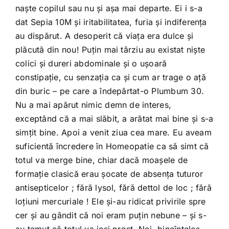
naşte copilul sau nu şi aşa mai departe. Ei i s-a
dat Sepia 10M şi iritabilitatea, furia şi indiferenţa
au dispărut. A desoperit că viaţa era dulce şi
plăcută din nou! Puţin mai târziu au existat nişte
colici şi dureri abdominale şi o uşoară
constipaţie, cu senzaţia ca şi cum ar trage o aţă
din buric – pe care a îndepărtat-o Plumbum 30.
Nu a mai apărut nimic demn de interes,
exceptând că a mai slăbit, a arătat mai bine şi s-a
simţit bine. Apoi a venit ziua cea mare. Eu aveam
suficientă încredere în Homeopatie ca să simt că
totul va merge bine, chiar dacă moaşele de
formaţie clasică erau şocate de absenţa tuturor
antisepticelor ; fără lysol, fără dettol de loc ; fără
loţiuni mercuriale ! Ele şi-au ridicat privirile spre
cer şi au gândit că noi eram puţin nebune – şi s-