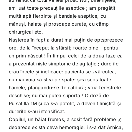
au temut că totul va ieşi prost. Noi, bineînţeles,
am luat toate precauţiile aseptice ; am pregătit
multă apă fierbinte şi bandaje aseptice, cu
mănuşi, halate şi prosoape curate, cu câmp
chirurgical etc.
Naşterea în fapt a durat mai puţin de optsprezece
ore, de la început la sfârşit; foarte bine – pentru
un prim născut ! În timpul celei de-a doua faze ea
a prezentat nişte simptome de agitaţie ; durerile
erau încete şi ineficace: pacienta se zvârcolea,
nu mai voia să stea pe spate: şi-a scos toate
hainele, plângându-se de căldură; voia ferestrele
deschise; nu mai putea suporta ! O doză de
Pulsatilla 1M şi ea s-a potolit, a devenit liniştită şi
durerile s-au intensificat.
Copilul, un băiat frumos, a sosit fără probleme ,şi
deoarece exista ceva hemoragie, i s-a dat Arnica,