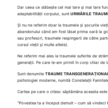
Dar ceea ce slăbește cel mai tare și mai tare fu
adaptabilității corpului, sunt
URMĂRILE TRAUM
Și nu ne referim doar la traumele și șocurile vieț
abandonului când am fost lăsat prima oară la grăd
sau profesori, traumele respingerii de către parte
cursul vieții și multe altele).
Ne referim mai ales la traumele suferite de străm
generații. Pe care le-am primit în corp chiar de l
Sunt denumite
TRAUME TRANSGENERAȚIONA
psihologiei moderne, numită Constelații Familial
Cartea pe care o citesc săptămâna aceasta este 
”Povestea ta a început demult – cum să vindeci 