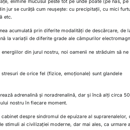
rățe, elimine mucusul peste tot pe unde poate (pe nas, pe
 din jur se curăță cum reușește: cu precipitații, cu mici furt
ă etc.
nea acumulată prin diferite modalități de descărcare, de l
ână la variații de diferite grade ale câmpurilor electromagn
 energiilor din jurul nostru, noi oamenii ne străduim să ne
tresuri de orice fel (fizice, emoționale) sunt glandele
rează adrenalină și noradrenalină, dar și încă alți circa 5
ului nostru în fiecare moment.
și la cabinet despre sindromul de epuizare al suprarenalelor,
 stimuli ai civilizației moderne, dar mai ales, ca urmare 