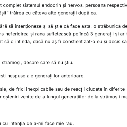
at complet sistemul endocrin și nervos, persoana respecti
șit” trăirea cu câteva alte generații după ea.
fără să intenționeze și să știe că face asta, o străbunică 
ins nefericirea și rana sufletească pe încă 3 generații și ar 
t să o întindă, dacă nu aș fi conștientizat-o eu și decis să
ți strămoși, despre care să nu știu.
ști nespuse ale generațiilor anterioare.
ie, de frici inexplicabile sau de reacții ciudate în diferite
 moșteniri venite de-a lungul generațiilor de la strămoșii me
 cu intenția de a-mi face mie rău.