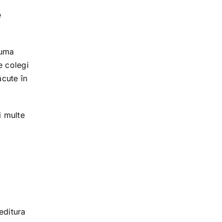
e
auma
e colegi
ăcute în
i multe
editura