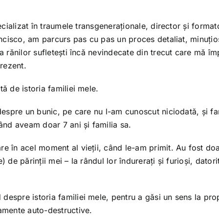
ecializat în traumele transgeneraționale, director și format
rancisco, am parcurs pas cu pas un proces detaliat, minuțio
 a rănilor sufletești încă nevindecate din trecut care mă îm
rezent.
ă de istoria familiei mele.
 despre un bunic, pe care nu l-am cunoscut niciodată, și fa
nd aveam doar 7 ani și familia sa.
re în acel moment al vieții, când le-am primit. Au fost do
 de părinții mei – la rândul lor îndurerați și furioși, datori
espre istoria familiei mele, pentru a găsi un sens la prop
tamente auto-destructive.