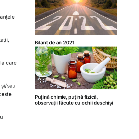
tanțele
ții,
Bilanț de an 2021
la care
 și/sau
ceste
Puțină chimie, puțină fizică,
observații făcute cu ochii deschiși
au