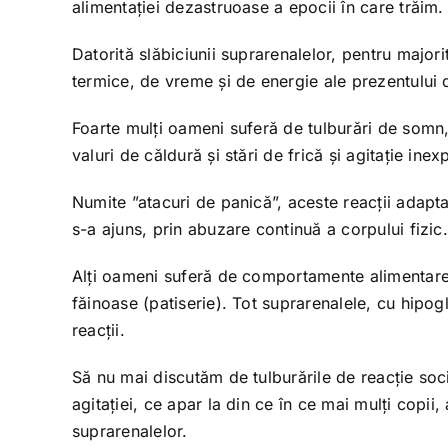
alimentației dezastruoase a epocii în care trăim.
Datorită slăbiciunii suprarenalelor, pentru majori
termice, de vreme și de energie ale prezentului 
Foarte mulți oameni suferă de tulburări de somn, 
valuri de căldură și stări de frică și agitație inexp
Numite ”atacuri de panică”, aceste reacții adapt
s-a ajuns, prin abuzare continuă a corpului fizic.
Alți oameni suferă de comportamente alimentare 
făinoase (patiserie). Tot suprarenalele, cu hipo
reacții.
Să nu mai discutăm de tulburările de reacție socială
agitației, ce apar la din ce în ce mai mulți copii
suprarenalelor.