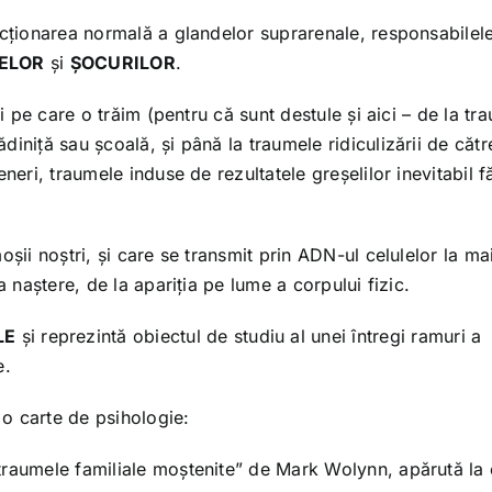
ncționarea normală a glandelor suprarenale, responsabilel
ELOR
și
ȘOCURILOR
.
ii pe care o trăim (pentru că sunt destule și aici – de la tr
iniță sau școală, și până la traumele ridiculizării de cătr
neri, traumele induse de rezultatele greșelilor inevitabil f
oșii noștri, și care se transmit prin ADN-ul celulelor la ma
a naștere, de la apariția pe lume a corpului fizic.
LE
și reprezintă obiectul de studiu al unei întregi ramuri a
e.
o carte de psihologie:
traumele familiale moștenite” de Mark Wolynn, apărută la 