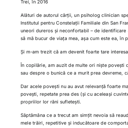
Trei, în 2016
Alături de autorul cărții, un psiholog clinician sp
Institutul pentru Constelații Familiale din San F
uneori dureros și neconfortabil – de identificare
să mă bucur de viața mea, așa cum este ea, în p
Și m-am trezit că am devenit foarte tare interesat
În copilărie, am auzit de multe ori niște povești
sau despre o bunică ce a murit prea devreme, câ
Dar acele povești nu au avut relevanță foarte ma
povești, repetate prea des (și cu aceleași cuvinte)
propriilor lor răni sufletești.
Săptămâna ce a trecut am simțit nevoia să reaud d
mele trăiri, repetitive și inducătoare de compor