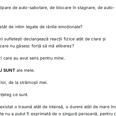
 tipare de auto-sabotare, de blocare în stagnare, de auto-
atât de intim legate de rănile emoționale?
i sufletești declanșează reacții fizice atât de clare și
care nu găsesc forță să mă eliberez?
i care au avut sens pentru mine.
U SUNT
ale mele.
lor, de la strămoșii mei.
nțeleg ce sunt.
existat o traumă atât de intensă, o durere atât de mare în
te nu a putut fi exprimată de o singură persoană, pentru că