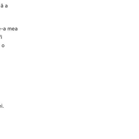
vă a
de-a mea
fi
 o
i.