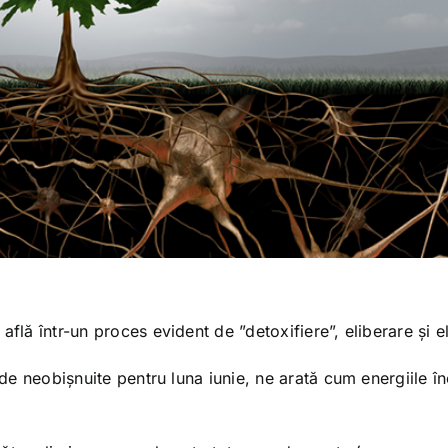
flă într-un proces evident de ”detoxifiere”, eliberare și e
t de neobișnuite pentru luna iunie, ne arată cum energiile î