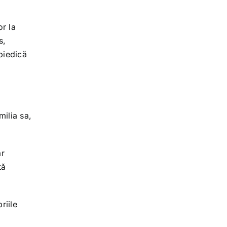
or la
s,
piedică
milia sa,
ar
tă
riile