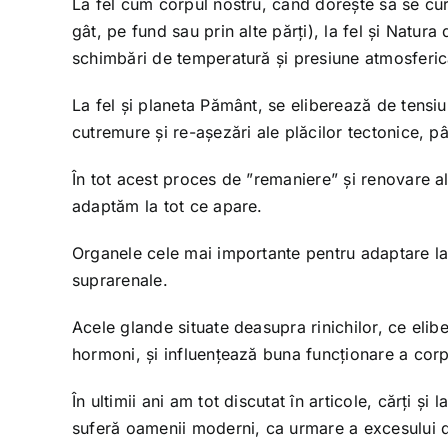
La fel cum corpul nostru, când dorește să se cu
gât, pe fund sau prin alte părți), la fel și Natura
schimbări de temperatură și presiune atmosferic
La fel și planeta Pământ, se eliberează de tensiu
cutremure și re-așezări ale plăcilor tectonice, p
În tot acest proces de ”remaniere” și renovare al
adaptăm la tot ce apare.
Organele cele mai importante pentru adaptare la s
suprarenale.
Acele glande situate deasupra rinichilor, ce elibe
hormoni, și influențează buna funcționare a corp
În ultimii ani am tot discutat în articole, cărți 
suferă oamenii moderni, ca urmare a excesului de