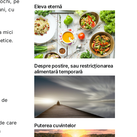
 ochi, pe
Eleva eternă
uni, cu
a mici
etice.
Despre postire, sau restricționarea
alimentară temporară
0 de
 de care
Puterea cuvintelor
a