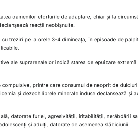
tatea oamenilor eforturile de adaptare, chiar și la circums
declanșează reacții neobișnuite.
cu treziri pe la orele 3-4 dimineața, în episoade de palpita
licabile.
ative ale suprarenalelor indică starea de epuizare extremă 
compulsive, printre care consumul de neoprit de dulciuri
glicemia și dezechilibrele minerale induse declanșează și a
, datorate furiei, agresivității, iritabilității, nerăbdării s
, adolescenți și adulți, datorate de asemenea slăbiciunii