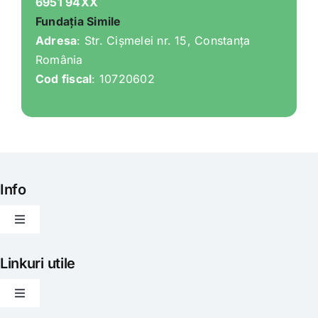
6951 94XX
Fundația Simile
Adresa
: Str. Cișmelei nr. 15, Constanța
România
Cod fiscal
: 10720602
Info
Toggle
Navigation
Articole
Linkuri utile
Toggle
Evenimente
Navigation