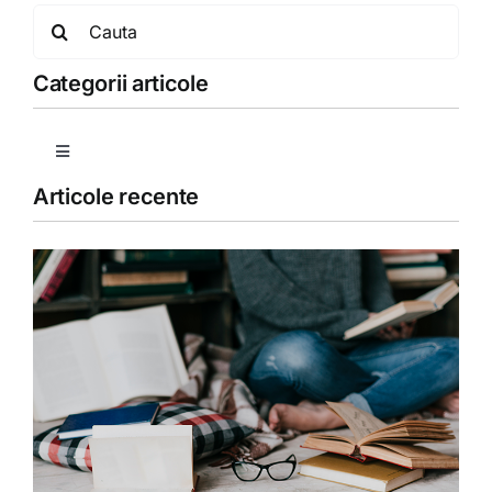
Search
for:
Categorii articole
Toggle
Navigation
Articole recente
Copii
Detoxifiere
Dieta
Fără categorie