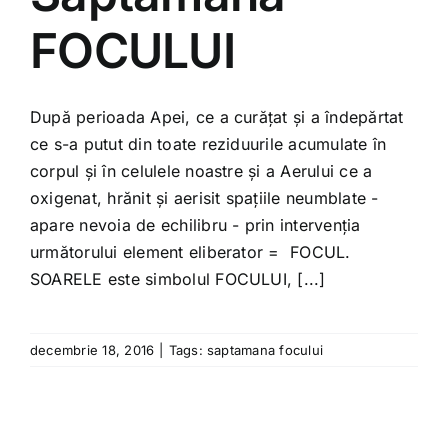
Shop
FOCULUI
Tratamente naturale
După perioada Apei, ce a curățat și a îndepărtat
Iubim fructele
ce s-a putut din toate reziduurile acumulate în
corpul și în celulele noastre și a Aerului ce a
oxigenat, hrănit și aerisit spațiile neumblate -
apare nevoia de echilibru - prin intervenția
următorului element eliberator = FOCUL.
SOARELE este simbolul FOCULUI, [...]
decembrie 18, 2016
|
Tags:
saptamana focului