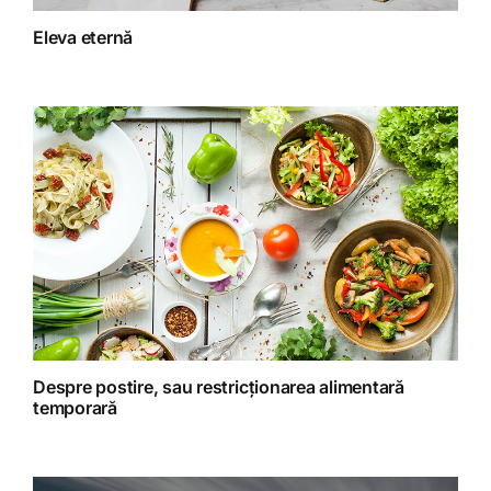
Fitoterapie
Eleva eternă
Gatit creativ
Homeopatie
Retete fructariene
Retete preparate
Retete Raw (nepreparate termic)
Despre postire, sau restricționarea alimentară
temporară
Spiritualitate