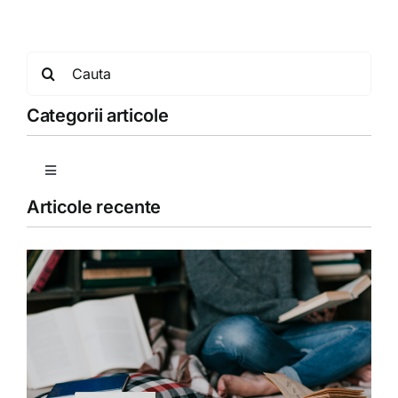
Search
for:
Categorii articole
Toggle
Navigation
Articole recente
Copii
Detoxifiere
Dieta
Fără categorie