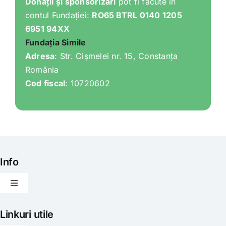
Donații și sponsorizări
pot fi făcute în
contul Fundației:
RO65 BTRL 0140 1205
6951 94XX
Fundația Simile
Adresa
: Str. Cișmelei nr. 15, Constanța
România
Cod fiscal
: 10720602
Info
Toggle
Navigation
Articole
Linkuri utile