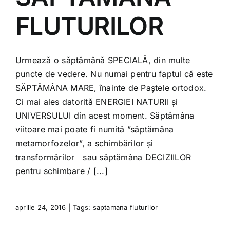
Shop
FLUTURILOR
Tratamente naturale
Urmează o săptămână SPECIALĂ, din multe
Iubim fructele
puncte de vedere. Nu numai pentru faptul că este
SĂPTĂMÂNA MARE, înainte de Paștele ortodox.
Ci mai ales datorită ENERGIEI NATURII și
UNIVERSULUI din acest moment. Săptămâna
viitoare mai poate fi numită ”săptămâna
metamorfozelor”, a schimbărilor și
transformărilor sau săptămâna DECIZIILOR
pentru schimbare / [...]
aprilie 24, 2016
|
Tags:
saptamana fluturilor