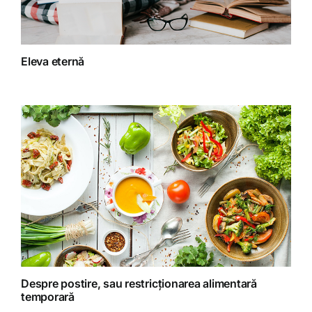
Fitoterapie
Eleva eternă
Gatit creativ
Homeopatie
Retete fructariene
Retete preparate
Retete Raw (nepreparate termic)
Despre postire, sau restricționarea alimentară
temporară